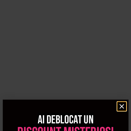
Un incarcator pentru masina de tuns este indispensabil in
orice salon sau trusa personala. Fie ca ai pierdut
incarcatorul original sau vrei o rezerva, aici gasesti
modele compatibile cu aparatele de la Wahl, Babyliss Pro,
JRL, Kiepe Professional, Panasonic sau Rovra. Timpul de
incarcare rapid si siguranta la utilizare sunt garantate,
pentru ca tu sa te concentrezi doar pe performanta.
Pe langa lame si incarcatoare, categoria include si alte
accesorii importante precum:
capete detasabile de diferite dimensiuni
uleiuri si spray-uri pentru ungere
perii de curatare
Ai deblocat un
huse de protectie