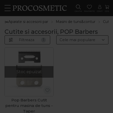
CAUTA
FAVORITE
CONT
COS
✂️Aparate si accesorii par
Masini de tuns&contur
Cutite
Cutite si accesorii, POP Barbers
Filtreaza
1
Stoc epuizat
Pop Barbers Cutit
pentru masina de tuns -
Taper