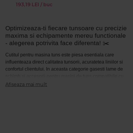
193,19
LEI
/ buc
Optimizeaza-ti fiecare tunsoare cu precizie
maxima si echipamente mereu functionale
- alegerea potrivita face diferenta! ✂️
Cutitul pentru masina tuns este piesa esentiala care
influenteaza direct calitatea tunsorii, acuratetea liniilor si
confortul clientului. In aceasta categorie gasesti lame de
schimb si accesorii pentru masini de tuns compatibile cu
cele mai populare modele profesionale, destinate
Afiseaza mai mult
frizerilor, barbierilor si celor care prefera groomingul
acasa. Lamele ascutite, durabile si usor de inlocuit sunt
gandite pentru a mentine performanta constanta a
aparatului si a evita smulgerea sau agatarea firelor de par.
Incarcatoare pentru masina de tuns - energie
constanta pentru rezultate impecabile