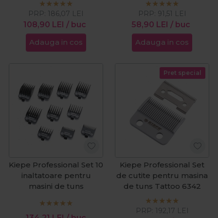
PRP:
186,07
LEI
PRP:
91,51
LEI
108,90
LEI
/ buc
58,90
LEI
/ buc
Adauga in cos
Adauga in cos
Pret special
Kiepe Professional Set 10
Kiepe Professional Set
inaltatoare pentru
de cutite pentru masina
masini de tuns
de tuns Tattoo 6342
PRP:
192,17
LEI
134,21
LEI
/ buc