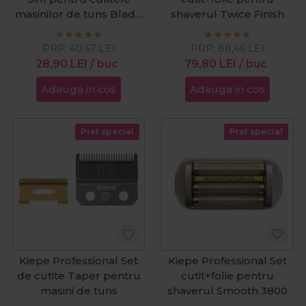
masinilor de tuns Blade
shaverul Twice Finish
Oil 400ml
PRP:
40,67
LEI
PRP:
88,46
LEI
28,90
LEI
/ buc
79,80
LEI
/ buc
Adauga in cos
Adauga in cos
Pret special
Pret special
Kiepe Professional Set
Kiepe Professional Set
de cutite Taper pentru
cutit+folie pentru
masini de tuns
shaverul Smooth 3800