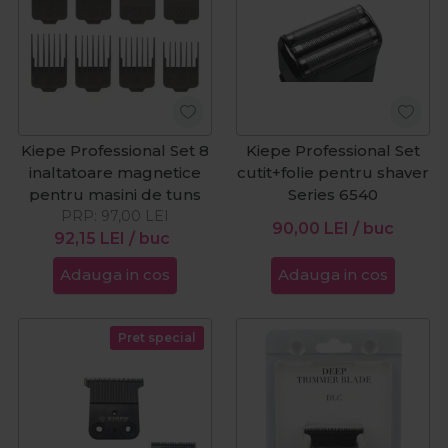
Kiepe Professional Set 8
Kiepe Professional Set
inaltatoare magnetice
cutit+folie pentru shaver
pentru masini de tuns
Series 6540
PRP:
97,00
LEI
90,00
LEI
/ buc
92,15
LEI
/ buc
Adauga in cos
Adauga in cos
Pret special