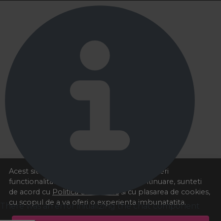
de curatare, husa protectie si eventual incarcator de
rezerva. Aceste accesorii te ajuta sa prelungesti durata de
viata a aparatului, sa mentii igiena si sa lucrezi rapid si
eficient in orice situatie 💼
5. Ce avantaje are o masina de tuns cu
acumulator fata de una cu fir?
O masina de tuns cu acumulator ofera libertate de
miscare, fiind ideala pentru frizerii mobili sau pentru
utilizare acasa. Autonomia variaza intre 60-180 minute,
in functie de model si brand. Majoritatea vin cu functie
de incarcare rapida si pot fi folosite si cu fir, oferindu-ti
flexibilitate si continuitate in lucru.
Acest site foloseste cookies pentru a va oferi
functionalitatea dorita. Navigand in continuare, sunteti
de acord cu
Politica de cookies
si cu plasarea de cookies,
cu scopul de a va oferi o experienta imbunatatita.
There was an error initializing the chat component