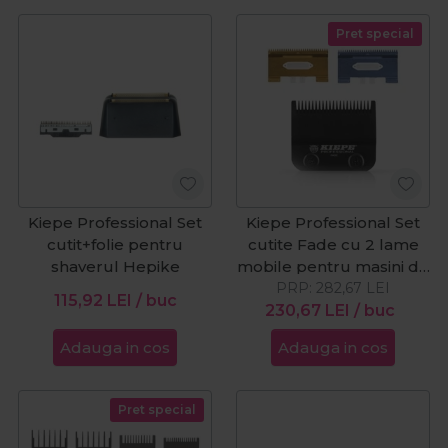
Pret special
Kiepe Professional Set
Kiepe Professional Set
cutit+folie pentru
cutite Fade cu 2 lame
shaverul Hepike
mobile pentru masini de
PRP:
tuns
282,67
LEI
115,92
LEI
/ buc
230,67
LEI
/ buc
Adauga in cos
Adauga in cos
Pret special