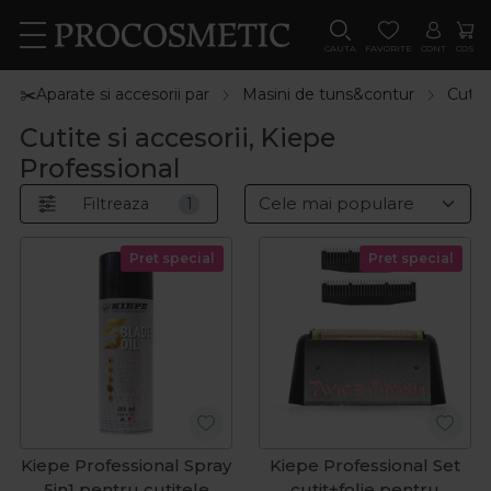
CAUTA
FAVORITE
CONT
COS
✂️Aparate si accesorii par
Masini de tuns&contur
Cutite
Cutite si accesorii, Kiepe
Professional
Filtreaza
1
Pret special
Pret special
Kiepe Professional Spray
Kiepe Professional Set
5in1 pentru cutitele
cutit+folie pentru