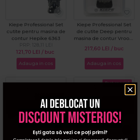
Kiepe Professional Set
Kiepe Professional Set
cutite pentru masina de
de cutite Deep pentru
contur Hepike 6363
masina de contur Vroom
PRP:
128,11
LEI
6345
217,60
LEI
/ buc
121,70
LEI
/ buc
Adauga in cos
Adauga in cos
Pret special
Ai deblocat un
Stoc epuizat
Stoc epuizat
discount misterios!
Ești gata să vezi ce poți primi?
Completează datele tale mai jos și descoperă discountul!