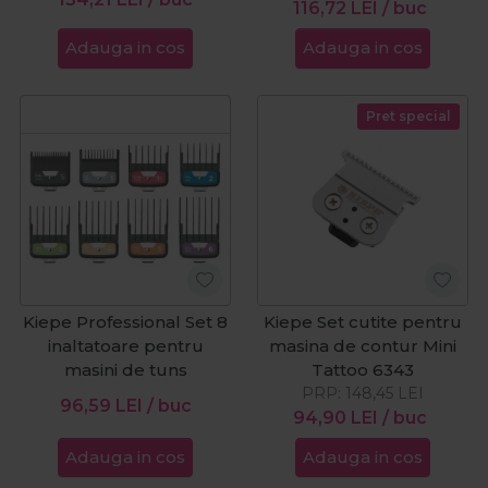
116,72
LEI
/ buc
Adauga in cos
Adauga in cos
Pret special
Kiepe Professional Set 8
Kiepe Set cutite pentru
inaltatoare pentru
masina de contur Mini
masini de tuns
Tattoo 6343
PRP:
148,45
LEI
96,59
LEI
/ buc
94,90
LEI
/ buc
Adauga in cos
Adauga in cos