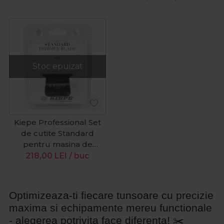
Stoc epuizat
Kiepe Professional Set
de cutite Standard
pentru masina de
contur Vroom 6345
218,00
LEI
/ buc
Optimizeaza-ti fiecare tunsoare cu precizie
maxima si echipamente mereu functionale
- alegerea potrivita face diferenta! ✂️