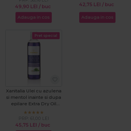
42,75
LEI
/ buc
49,90
LEI
/ buc
Adauga in cos
Adauga in cos
Pret special
Xanitalia Ulei cu azulena
si mentol inainte si dupa
epilare Extra Dry Oil
250ml
PRP:
61,00
LEI
45,75
LEI
/ buc