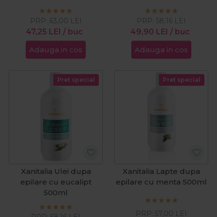
PRP:
63,00
LEI
PRP:
58,16
LEI
47,25
LEI
/ buc
49,90
LEI
/ buc
Adauga in cos
Adauga in cos
Pret special
Pret special
Xanitalia Ulei dupa
Xanitalia Lapte dupa
epilare cu eucalipt
epilare cu menta 500ml
500ml
PRP:
57,00
LEI
PRP:
58,16
LEI