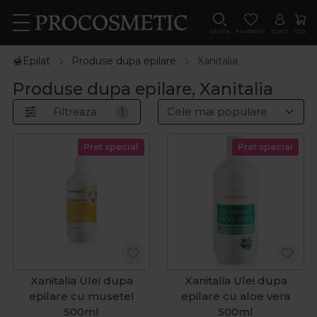
CAUTA
FAVORITE
CONT
COS
🍯Epilat
Produse dupa epilare
Xanitalia
Produse dupa epilare, Xanitalia
Filtreaza
1
Pret special
Pret special
Xanitalia Ulei dupa
Xanitalia Ulei dupa
epilare cu musetel
epilare cu aloe vera
500ml
500ml