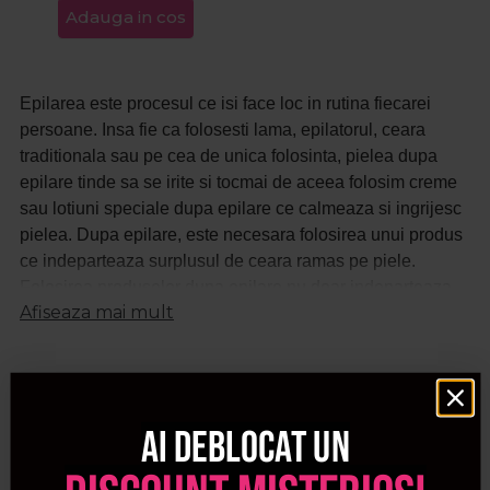
Adauga in cos
Epilarea este procesul ce isi face loc in rutina fiecarei
persoane. Insa fie ca folosesti lama, epilatorul, ceara
traditionala sau pe cea de unica folosinta, pielea dupa
epilare tinde sa se irite si tocmai de aceea folosim creme
sau lotiuni speciale dupa epilare ce calmeaza si ingrijesc
pielea. Dupa epilare, este necesara folosirea unui produs
ce indeparteaza surplusul de ceara ramas pe piele.
Folosirea produselor dupa epilare nu doar indeparteaza
Afiseaza mai mult
ceara, dar si hidrateaza pielea si o calmeaza.
Exista diferite forme de produse ce pot fi folosite dupa
epilare: lotiune, balsam, ulei, lapte, gel. Produsele
concepute pentru a fi folosite dupa epilare, indeparteaza
cu usurinta reziduurile de ceara dupa epilare si elimina
Ai deblocat un
senzatia lipicioasa de pe piele. De asemenea, acestea
calmeaza roseata si iritarea. Complexul de ingrediente din