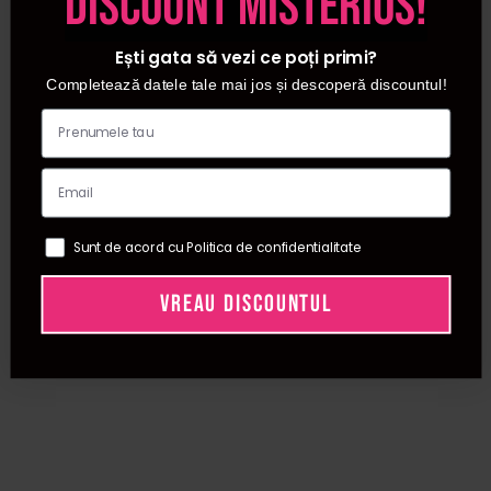
discount misterios!
compozitia produselor contribuie la incetinirea cresterii
firelor de par, care devine mai subtire si cu radacina mai
Ești gata să vezi ce poți primi?
slabita.
Completează datele tale mai jos și descoperă discountul!
Pe www.procosmetic.ro iti punem la dispozitie o gama
variata de produse pentru ingrijirea pielii dupa epilare de
la branduri consacrate, la preturi excelente.
Sunt de acord cu Politica de confidentialitate
VREAU DISCOUNTUL