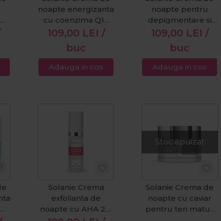
noapte energizanta
noapte pentru
pe-
cu coenzima Q10
depigmentare si
l
Aloe Ginkgo 50ml
regenerare Vita
/
109,00
LEI
/
109,00
LEI
/
White 50ml
buc
buc
Adauga in cos
Adauga in cos
Stoc epuizat
de
Solanie Crema
Solanie Crema de
nta
exfolianta de
noapte cu caviar
10
noapte cu AHA 2%
pentru ten matur
0ml
30ml
Caviar 50ml