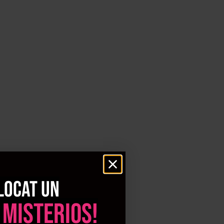
locat un
 misterios!