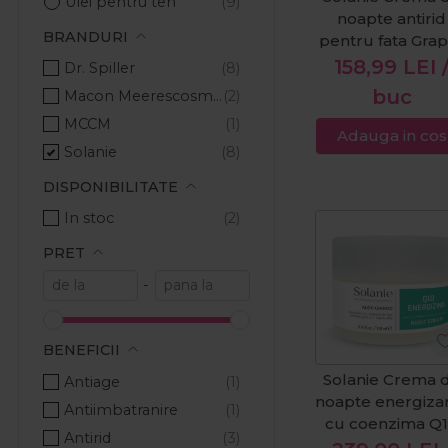
Ulei pentru ten
noapte antirid
BRANDURI
pentru fata Gra
Hyaluron 50m
158,99
LEI
Dr. Spiller
buc
Macon Meerescosmetic
MCCM
Adauga in cos
Solanie
DISPONIBILITATE
In stoc
PRET
-
BENEFICII
Solanie Crema 
Antiage
noapte energiza
Antiimbatranire
cu coenzima Q
Antirid
Aloe Ginkgo 25