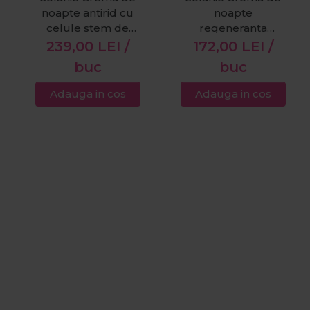
noapte antirid cu
noapte
celule stem de
regeneranta
argan Argan Stem
pentru fata Argan
239,00
LEI
/
172,00
LEI
/
Cells 100ml
Stem Cells Relax
buc
buc
50ml
Adauga in cos
Adauga in cos