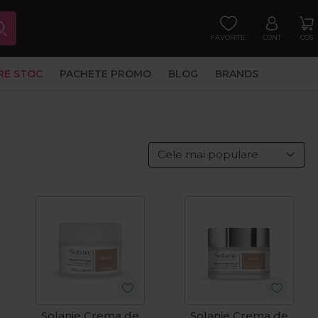
FAVORITE
CONT
COS
RE STOC
PACHETE PROMO
BLOG
BRANDS
Solanie Crema de
Solanie Crema de