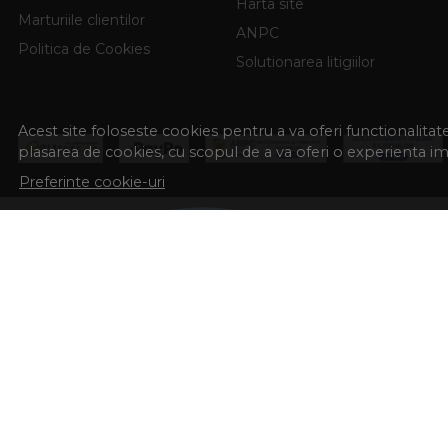
Harta site
Marturiile clientilor
ANPC
Politica de Cookies
Solutionarea litigiilor
Acest site foloseste cookies pentru a va oferi functionalita
plasarea de cookies, cu scopul de a va oferi o experienta i
Preferinte cookie-uri