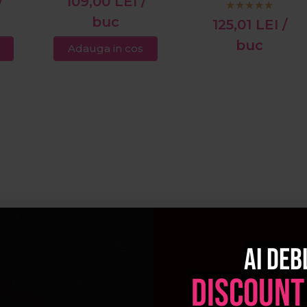
/
109,00
LEI
/
buc
125,01
LEI
/
buc
Adauga in cos
Ai deb
discount