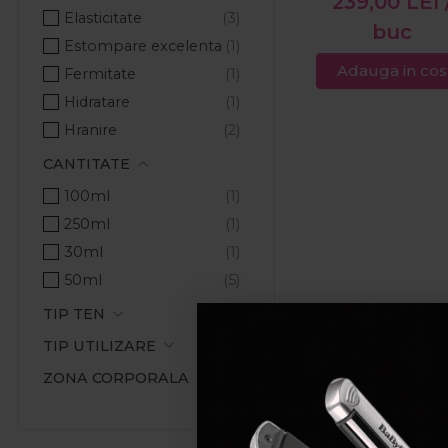
239,00
LEI
Elasticitate
buc
Estompare excelenta
Adauga in cos
Fermitate
Hidratare
Hranire
Netezire
CANTITATE
Regenerare
100ml
Revitalizare
250ml
Vitalitate
30ml
50ml
TIP TEN
TIP UTILIZARE
ZONA CORPORALA