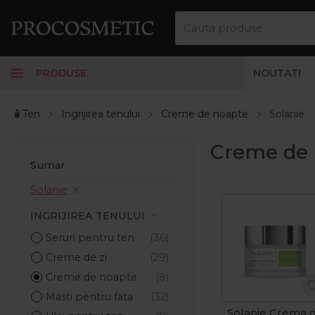
PRODUSE
NOUTATI
🧴Ten
Ingrijirea tenului
Creme de noapte
Solanie
Creme de 
Sumar
Solanie
INGRIJIREA TENULUI
Seruri pentru ten
Creme de zi
Creme de noapte
Masti pentru fata
Solanie Crema 