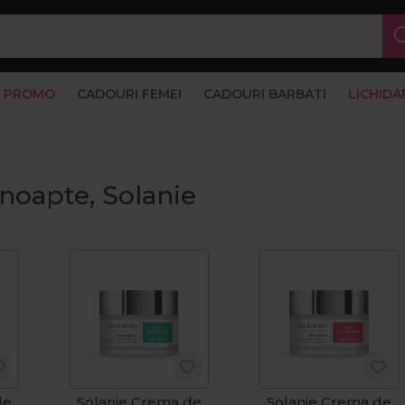
PROMO
CADOURI FEMEI
CADOURI BARBATI
LICHIDA
noapte, Solanie
de
Solanie Crema de
Solanie Crema de