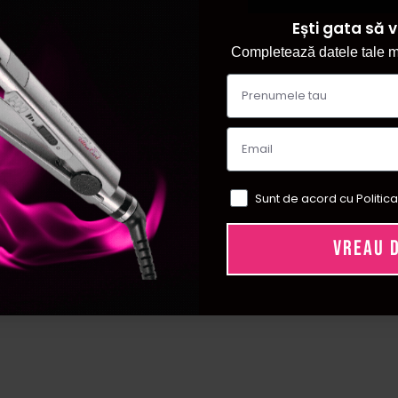
Ești gata să v
Completează datele tale ma
Sunt de acord cu Politica
VREAU 