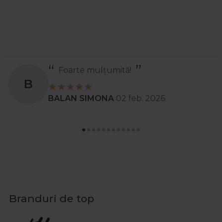
De ce este important un gel de curatare fata
in rutina mea si cum influenteaza eficienta
cremei?
Un gel de curatare fata elimină impuritatile, sebumul si
urmele de machiaj, lasand tenul pregatit pentru absorbția
Foarte mulțumită!
maxima a ingredientelor active din crema. Curatarea
B
corecta dimineata si seara ajuta la prevenirea iritatiilor, a
BALAN SIMONA
02 feb. 2026
porilor incarcati si imbunatateste vizibil modul in care
actioneaza crema folosita.
Cum ma ajuta o crema de fata antirid daca
am primele riduri sau pierdere de fermitate?
O crema de fata antirid este ideala pentru femeile care
observa primele semne ale trecerii timpului. Aceste creme
contin ingrediente active precum retinol, peptide sau
Branduri de top
vitamine antioxidante, care stimuleaza regenerarea
celulara si netezesc liniile fine. Folosirea lor constanta