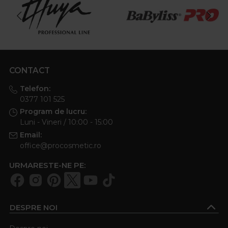
reda fermitate si luminozitate pielii, fiind o solutie eficienta
pentru un aspect tineresc.
Ce beneficii are o crema de fata cu acid
hialuronic si colagen pentru pielea
deshidratata?
CONTACT
O crema de fata cu acid hialuronic si colagen ofera un
Telefon:
efect intens hidratant, redand elasticitatea si volumul pielii.
0377 101 525
Acidul hialuronic atrage si retine apa in tesuturi, iar
Program de lucru:
colagenul sustine structura pielii, reducand vizibil aspectul
Luni - Vineri / 10:00 - 15:00
ridurilor si al pielii obosite. Este una dintre cele mai
Email:
populare alegeri ale femeilor care isi doresc hidratare
office@procosmetic.ro
instant si un efect plumping 💧
URMARESTE-NE PE:
Exista si optiuni de crema fata barbati si pot fi
folosite si de femei?
Da, exista creme fata barbati create special pentru pielea
DESPRE NOI
lor, care in general este mai groasa si produce mai mult