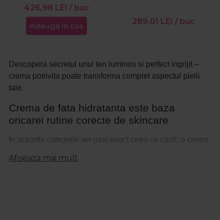
Hyaluron
426,98
LEI
/ buc
289,01
LEI
/ buc
Adauga in cos
Descopera secretul unui ten luminos si perfect ingrijit –
crema potrivita poate transforma complet aspectul pielii
tale.
Crema de fata hidratanta este baza
oricarei rutine corecte de skincare
In aceasta categorie vei gasi exact ceea ce cauti: o crema
fata adaptata nevoilor pielii tale, formulata pentru hidratare
Afiseaza mai mult
profunda, nutritie si confort zilnic. Fie că ai ten uscat, mixt,
sensibil sau matur, gama noastra acopera toate cerintele,
oferindu-ti acces la produse profesionale folosite si
recomandate in saloane.
Lucrezi cu un ten care isi pierde elasticitatea? Te confrunti