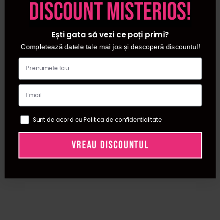
discount misterios!
tot parcursul zilei.
Indiferent de obiectivul tau – hidratare intensa, regenerare,
Ești gata să vezi ce poți primi?
fermitate sau calmare – exploreaza gama noastra
completa si alege crema de fata care iti va transforma
Completează datele tale mai jos și descoperă discountul!
rutina si pielea, chiar de astazi ✨
Intrebari frecvente despre creme de zi
Ce creme fata sunt potrivite pentru hidratarea
zilnica si cum aleg varianta ideală pentru tipul
meu de ten?
Sunt de acord cu Politica de confidentialitate
Cremele fata dedicate hidratarii sunt formulate pentru a
VREAU DISCOUNTUL
mentine nivelul optim de apa din piele, prevenind
uscarea, descuamarea si aspectul tern. Pentru ten uscat
alege formule bogate, emoliente, iar pentru ten mixt sau
gras opteaza pentru texturi usoare, non-comedogenice.
Poti explora si subcategoriile dedicate pentru a filtra
produsele in functie de nevoile tale specifice ✨