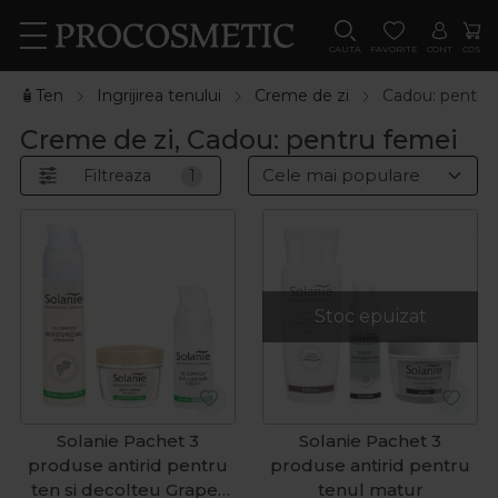
CAUTA
FAVORITE
CONT
COS
🧴Ten
Ingrijirea tenului
Creme de zi
Cadou: pentru
Creme de zi, Cadou: pentru femei
Filtreaza
1
Stoc epuizat
Solanie Pachet 3
Solanie Pachet 3
produse antirid pentru
produse antirid pentru
ten si decolteu Grape-
tenul matur