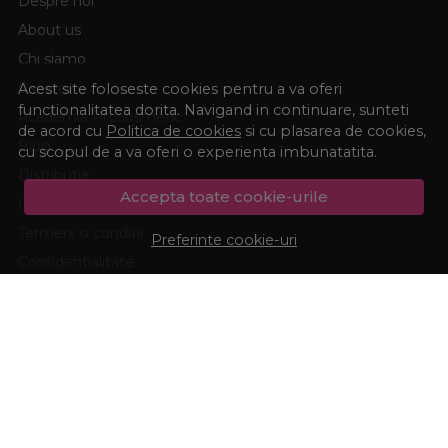
Despre noi
sebum. Aceste produse pot fi folosite si de femei daca
About us
textura si beneficiile lor se potrivesc tenului. Cu toate
acestea, femeile vor obtine rezultate mai bune alegand
Chi siamo
produse adaptate nevoilor specifice ale pielii feminine,
Cariere
Acest site foloseste cookies pentru a va oferi
mai ales daca vizeaza efecte precum anti-aging, calmare
functionalitatea dorita. Navigand in continuare, sunteti
Academia Procosmetic
sau hidratare intensa.
de acord cu
Politica de cookies
si cu plasarea de cookies,
Blog
cu scopul de a va oferi o experienta imbunatatita.
Distributie
Accepta toate cookie-urile
Influenceri Procosmetic
Termeni si conditii
Preferinte cookie-uri
Confidentialitate
Marturiile clientilor
Politica de Cookies
ASISTENTA
CONT CLIENT