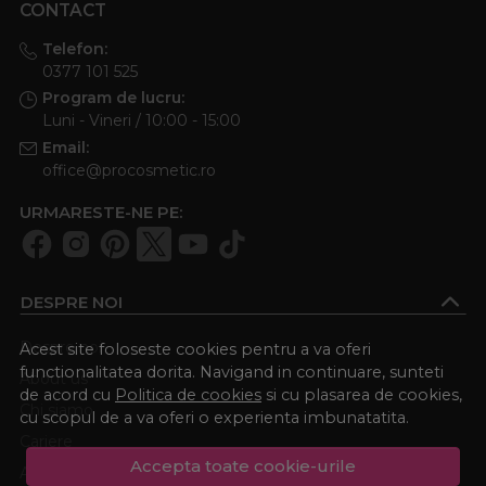
CONTACT
Telefon:
0377 101 525
Program de lucru:
Luni - Vineri / 10:00 - 15:00
Email:
office@procosmetic.ro
URMARESTE-NE PE:
DESPRE NOI
Despre noi
Acest site foloseste cookies pentru a va oferi
functionalitatea dorita. Navigand in continuare, sunteti
About us
de acord cu
Politica de cookies
si cu plasarea de cookies,
Chi siamo
cu scopul de a va oferi o experienta imbunatatita.
Cariere
Accepta toate cookie-urile
Academia Procosmetic