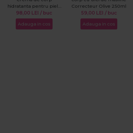
hidratanta pentru piele
Correcteur Olive 250ml
uscata Relax Vital 250ml
98,00
LEI
/ buc
59,00
LEI
/ buc
Adauga in cos
Adauga in cos