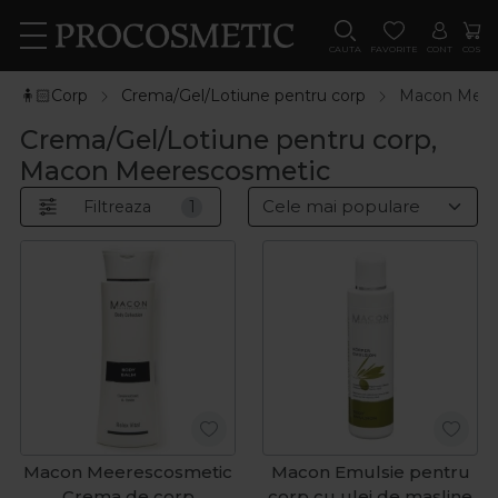
CAUTA
FAVORITE
CONT
COS
🧍🏻Corp
Crema/Gel/Lotiune pentru corp
Macon Meer
Crema/Gel/Lotiune pentru corp,
Macon Meerescosmetic
Filtreaza
1
Macon Meerescosmetic
Macon Emulsie pentru
Crema de corp
corp cu ulei de masline