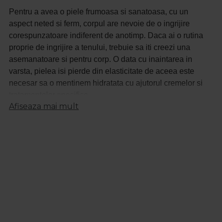
Pentru a avea o piele frumoasa si sanatoasa, cu un
aspect neted si ferm, corpul are nevoie de o ingrijire
corespunzatoare indiferent de anotimp. Daca ai o rutina
proprie de ingrijire a tenului, trebuie sa iti creezi una
asemanatoare si pentru corp. O data cu inaintarea in
varsta, pielea isi pierde din elasticitate de aceea este
necesar sa o mentinem hidratata cu ajutorul cremelor si
tratamentelor specifice.
Afiseaza mai mult
Hidratarea pielii trebuie sa faca parte din rutina de ingrijire
de zi cu zi. Pe langa hidratare, pielea are nevoie de
curatare si de detofixiere pentru a elimina celulele moarte.
In completarea hidratarii, te poti relaxa cu ajutorul
cremelor sau uleiurilor de masaj. De asemenea pentru un
tratament mai intens, apeleaza la parafina ce este bogata
in vitamine si ajuta la absorbtia mai profunda a
substantelor active, asigurand astfel o piele catifelata.
Are efect hidratant si antirid.