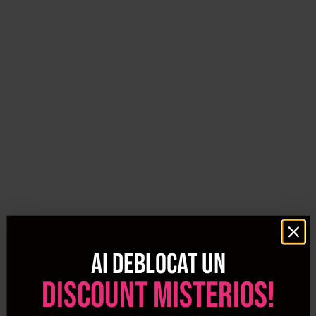
Pielea mainilor si a picioarelor are foarte putine glande
sebacee, de aceea acestea sunt predispuse la
descuamare si la uscare. Pentru a evita acest lucru,
foloseste saptamanal masti pentru maini si picioare, dar si
creme hidratante dupa fiecare spalare sau ori de cate ori
iti simti pielea uscata.
Procosmetic iti ofera o gama variata de produse
profesionale pentru ingrijirea corpului ce se folosesc in
cele mai renumite saloanele de cosmetica si saloane de
infrumusetare din Romania, dar pe care le poti folosi si in
confortul casei tale. Din aceasta categorie puteti
achizitiona tratamente corporale de la cei mai renumiti
Ai deblocat un
producatori. Cele mai bune preturi la produsele pentru
discount misterios!
tratamentele corporale le gasesti doar la Procosmetic.