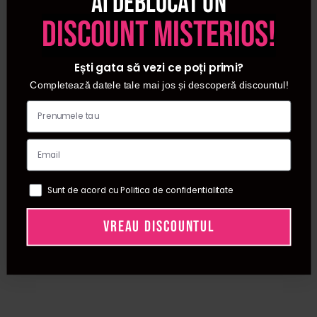
Ai deblocat un
infrumusetare din Romania, dar pe care le poti folosi si in
discount misterios!
confortul casei tale. Din aceasta categorie puteti
achizitiona tratamente corporale de la cei mai renumiti
producatori. Cele mai bune preturi la produsele pentru
Ești gata să vezi ce poți primi?
tratamentele corporale le gasesti doar la Procosmetic.
Completează datele tale mai jos și descoperă discountul!
Sunt de acord cu Politica de confidentialitate
VREAU DISCOUNTUL