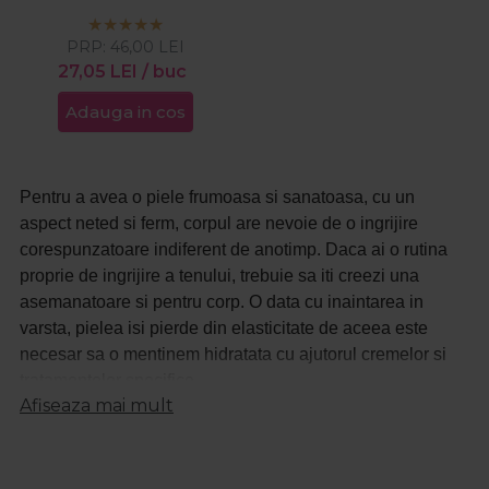
PRP:
46,00
LEI
27,05
LEI
/ buc
Adauga in cos
Pentru a avea o piele frumoasa si sanatoasa, cu un
aspect neted si ferm, corpul are nevoie de o ingrijire
corespunzatoare indiferent de anotimp. Daca ai o rutina
proprie de ingrijire a tenului, trebuie sa iti creezi una
asemanatoare si pentru corp. O data cu inaintarea in
varsta, pielea isi pierde din elasticitate de aceea este
necesar sa o mentinem hidratata cu ajutorul cremelor si
tratamentelor specifice.
Afiseaza mai mult
Hidratarea pielii trebuie sa faca parte din rutina de ingrijire
de zi cu zi. Pe langa hidratare, pielea are nevoie de
curatare si de detofixiere pentru a elimina celulele moarte.