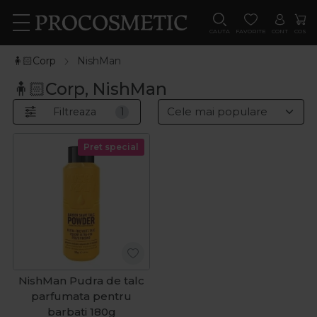
CAUTA
FAVORITE
CONT
COS
🧍🏻Corp
NishMan
🧍🏻Corp, NishMan
Filtreaza
1
Pret special
NishMan Pudra de talc
parfumata pentru
barbati 180g