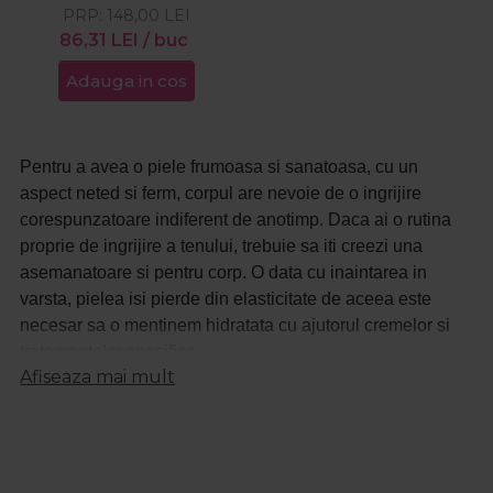
PRP:
Oil 100ml
148,00
LEI
86,31
LEI
/ buc
Adauga in cos
Pentru a avea o piele frumoasa si sanatoasa, cu un
aspect neted si ferm, corpul are nevoie de o ingrijire
corespunzatoare indiferent de anotimp. Daca ai o rutina
proprie de ingrijire a tenului, trebuie sa iti creezi una
asemanatoare si pentru corp. O data cu inaintarea in
varsta, pielea isi pierde din elasticitate de aceea este
necesar sa o mentinem hidratata cu ajutorul cremelor si
tratamentelor specifice.
Afiseaza mai mult
Hidratarea pielii trebuie sa faca parte din rutina de ingrijire
de zi cu zi. Pe langa hidratare, pielea are nevoie de
curatare si de detofixiere pentru a elimina celulele moarte.
In completarea hidratarii, te poti relaxa cu ajutorul