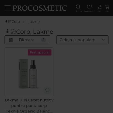
CAUTA
FAVORITE
CONT
COS
🧍🏻Corp
Lakme
🧍🏻Corp, Lakme
Filtreaza
1
Pret special
Lakme Ulei uscat nutritiv
pentru par si corp
Teknia Organic Balance