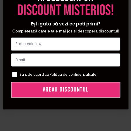
confortul casei tale. Din aceasta categorie puteti
discount misterios!
achizitiona tratamente corporale de la cei mai renumiti
producatori. Cele mai bune preturi la produsele pentru
Ești gata să vezi ce poți primi?
tratamentele corporale le gasesti doar la Procosmetic.
Completează datele tale mai jos și descoperă discountul!
Sunt de acord cu Politica de confidentialitate
VREAU DISCOUNTUL