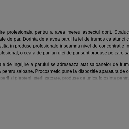
jire profesionala pentru a avea mereu aspectul dorit. Straluci
le de par. Dorinta de a avea parul la fel de frumos ca atunci c
titia in produse profesionale inseamna nivel de concentratie ina
esional, o ceara de par, un ulei de par sunt produse pe care sa l
le de ingrijire a parului se adreseaza atat saloanelor de fru
a pentru saloane. Procosmetic pune la dispozitie aparatura de c
 perii si piepteni, sterilizatoare, produse de unica folosinta pent
la dispozitie o gama vasta de produse profesionale de par la pret
ii hairstylisti ai lumii.
la dispozitie o gama variata de produse profesionale pentru ingri