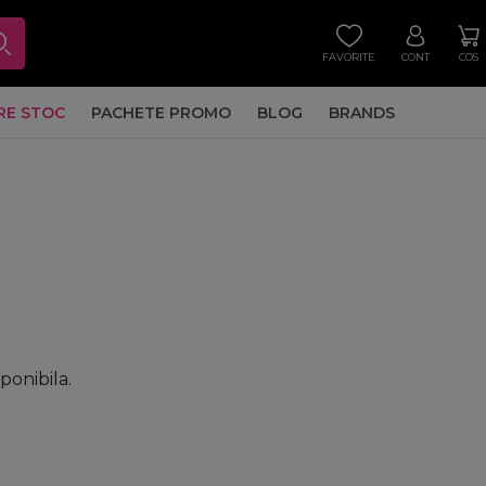
FAVORITE
CONT
COS
RE STOC
PACHETE PROMO
BLOG
BRANDS
sponibila.