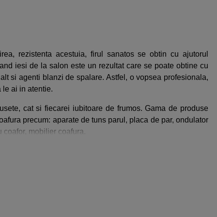
rea, rezistenta acestuia, firul sanatos se obtin cu ajutorul
and iesi de la salon este un rezultat care se poate obtine cu
lt si agenti blanzi de spalare. Astfel, o vopsea profesionala,
e ai in atentie.
musete, cat si fiecarei iubitoare de frumos. Gama de produse
oafura precum: aparate de tuns parul, placa de par, ondulator
ru coafor, mobilier coafura.
uri avantajoase pentru o ingrijire a parului la nivel inalt, cu
jirea parului la preturi avantajoase.