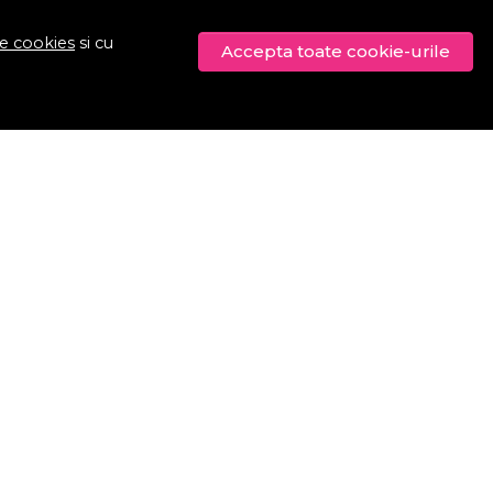
de cookies
si cu
Accepta toate cookie-urile
© Procosmetic.ro 2026