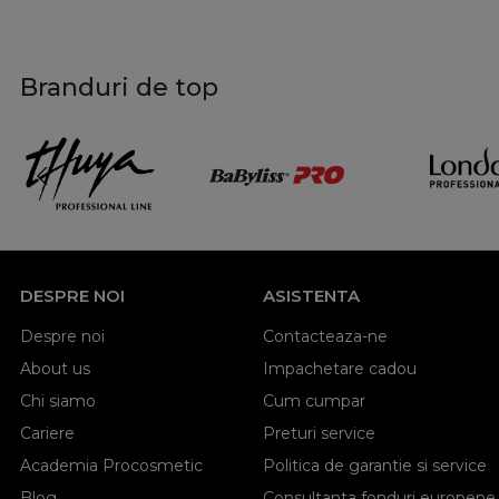
Branduri de top
DESPRE NOI
ASISTENTA
Despre noi
Contacteaza-ne
About us
Impachetare cadou
Chi siamo
Cum cumpar
Cariere
Preturi service
Academia Procosmetic
Politica de garantie si service
Blog
Consultanta fonduri europene,