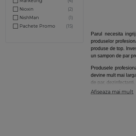
Marketing
Nioxin
NishMan
Pachete Promo
Parul necesita ingri
Paul Mitchell
produselor profesiona
Procosmetic
produse de top. Inves
Rever
un sampon de par prof
Roial
Produsele profesiona
Ronney Professional
devine mult mai larg
Rovra
de par, dezinfectanti,
Sibel
Afiseaza mai mult
Xanitalia
Procosmetic iti pune 
produse folosite de mar
Procosmetic iti pune 