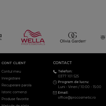
CONT CLIENT
CONTACT
Telefon:
Contul meu
0377 101 525
Inregistrare
Program de lucru:
Recuperare parola
Luni - Vineri / 10:00 - 15:00
Istoric comenzi
Email:
office@procosmetic.ro
Produse favorite
Metode de plata