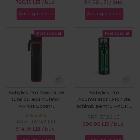
795,15
LEI
/ buc
94,26
LEI
/ buc
Adauga in cos
Adauga in cos
Pret special
Pret special
Babyliss Pro Masina de
Babyliss Pro
tuns cu acumulator
Acumulator Li-Ion de
4Artist Boost+
schimb pentru FXONE
Black&Red
+33%
PRP:
311,96
LEI
PRP:
1.057,48
LEI
296,98
LEI
/ buc
814,16
LEI
/ buc