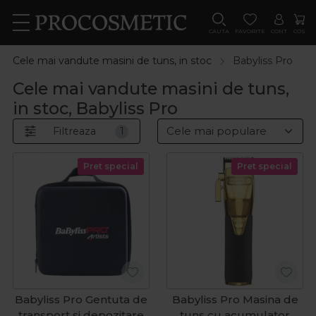
CAUTA
FAVORITE
CONT
COS
Cele mai vandute masini de tuns, in stoc
Babyliss Pro
Cele mai vandute masini de tuns,
in stoc, Babyliss Pro
Filtreaza
1
Pret special
Pret special
Babyliss Pro Gentuta de
Babyliss Pro Masina de
transport si depozitare
tuns cu acumulator