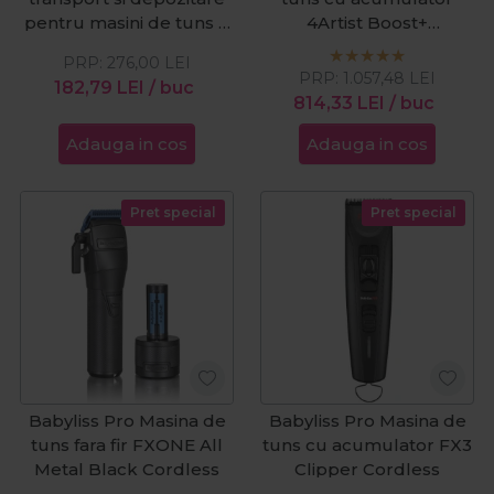
pentru masini de tuns si
4Artist Boost+
ustensile
Black&Gold
PRP:
276,00
LEI
PRP:
1.057,48
LEI
182,79
LEI
/ buc
814,33
LEI
/ buc
Adauga in cos
Adauga in cos
Pret special
Pret special
Babyliss Pro Masina de
Babyliss Pro Masina de
tuns fara fir FXONE All
tuns cu acumulator FX3
Metal Black Cordless
Clipper Cordless