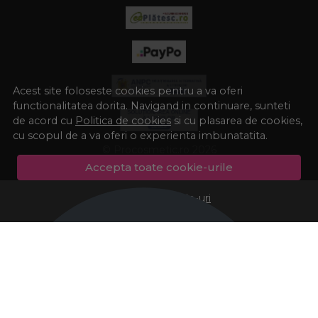
Acest site foloseste cookies pentru a va oferi
functionalitatea dorita. Navigand in continuare, sunteti
de acord cu
Politica de cookies
si cu plasarea de cookies,
cu scopul de a va oferi o experienta imbunatatita.
© Procosmetic.ro 2026
Accepta toate cookie-urile
Preferinte cookie-uri