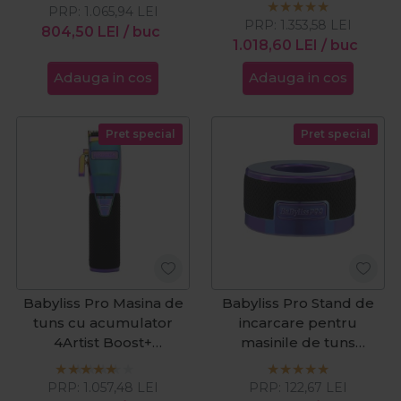
PRP:
1.065,94
LEI
PRP:
1.353,58
LEI
804,50
LEI
/ buc
1.018,60
LEI
/ buc
Adauga in cos
Adauga in cos
Pret special
Pret special
Babyliss Pro Masina de
Babyliss Pro Stand de
tuns cu acumulator
incarcare pentru
4Artist Boost+
masinile de tuns
Black&Chameleon
BOOST+ Chameleon
PRP:
1.057,48
LEI
PRP:
122,67
LEI