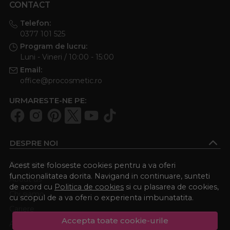
CONTACT
Telefon:
0377 101 525
Program de lucru:
Luni - Vineri / 10:00 - 15:00
Email:
office@procosmetic.ro
URMARESTE-NE PE:
DESPRE NOI
Despre noi
Acest site foloseste cookies pentru a va oferi
functionalitatea dorita. Navigand in continuare, sunteti
About us
de acord cu
Politica de cookies
si cu plasarea de cookies,
Chi siamo
cu scopul de a va oferi o experienta imbunatatita.
Cariere
Accepta toate cookie-urile
Academia Procosmetic