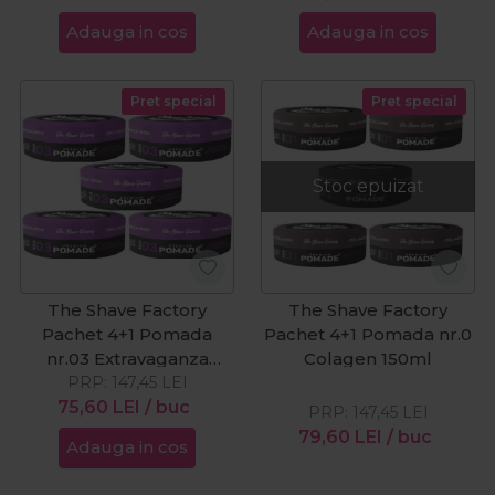
Adauga in cos
Adauga in cos
Pret special
Pret special
Stoc epuizat
The Shave Factory
The Shave Factory
Pachet 4+1 Pomada
Pachet 4+1 Pomada nr.0
nr.03 Extravaganza
Colagen 150ml
PRP:
150ml
147,45
LEI
75,60
LEI
/ buc
PRP:
147,45
LEI
79,60
LEI
/ buc
Adauga in cos