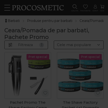
CAUTA
FAVORITE
CONT
COS
💈Barbati
Produse pentru par barbati
Ceara/Pomada de
Ceara/Pomada de par barbati,
Pachete Promo
Filtreaza
1
Pret special
Pret special
Pachet Promo The
The Shave Factory
Shave Factory Ceara
Pachet 4+1 Pomada