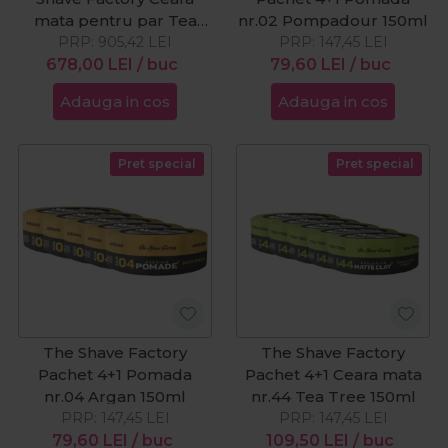
mata pentru par Tea
nr.02 Pompadour 150ml
Tree 44 Matte Clay
PRP:
905,42
LEI
PRP:
147,45
LEI
150ml + Kiepe Brici clasic
678,00
LEI
/ buc
79,60
LEI
/ buc
din otel inoxidabil cu
Adauga in cos
Adauga in cos
pieptan Pro Cut negru +
JRL Fresh Fade 2020C
Silver - Masina de tuns
Pret special
Pret special
cu acumulator
The Shave Factory
The Shave Factory
Pachet 4+1 Pomada
Pachet 4+1 Ceara mata
nr.04 Argan 150ml
nr.44 Tea Tree 150ml
PRP:
147,45
LEI
PRP:
147,45
LEI
79,60
LEI
/ buc
109,50
LEI
/ buc