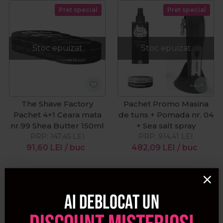
Pret special
Pret special
Stoc epuizat
Stoc epuizat
The Shave Factory
Pachet Promo Masina
Pachet 4+1 Ceara mata
de tuns + Pomada nr. 04
nr.99 Shea Butter 150ml
+ Sea salt spray
PRP:
147,45
LEI
PRP:
914,41
LEI
91,60
LEI
/ buc
482,09
LEI
/ buc
Ai deblocat un