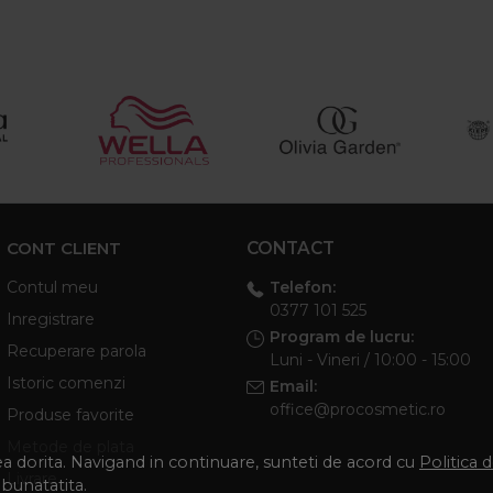
CONT CLIENT
CONTACT
Telefon:
Contul meu
0377 101 525
Inregistrare
Program de lucru:
Recuperare parola
Luni - Vineri / 10:00 - 15:00
Istoric comenzi
Email:
office@procosmetic.ro
Produse favorite
Metode de plata
tea dorita. Navigand in continuare, sunteti de acord cu
Politica 
Livrare
mbunatatita.