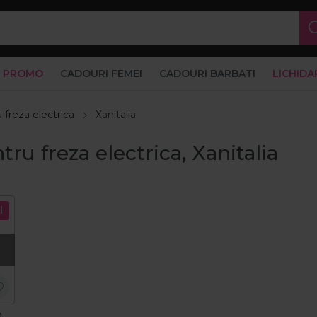
PROMO
CADOURI FEMEI
CADOURI BARBATI
LICHIDA
u freza electrica
Xanitalia
tru freza electrica, Xanitalia
l
n