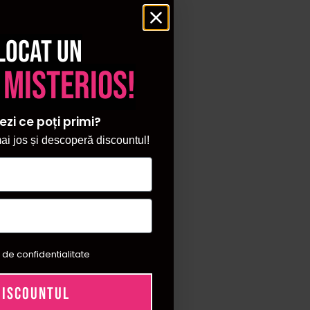
locat un
 misterios!
ezi ce poți primi?
i jos și descoperă discountul!
 de confidentialitate
DISCOUNTUL