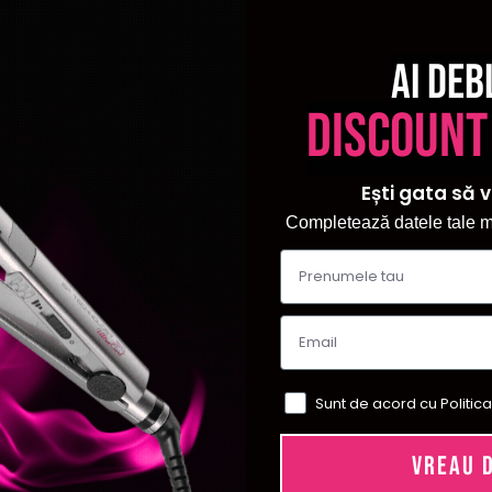
Ai deb
discount
Ești gata să v
Completează datele tale ma
Sunt de acord cu Politica
VREAU 