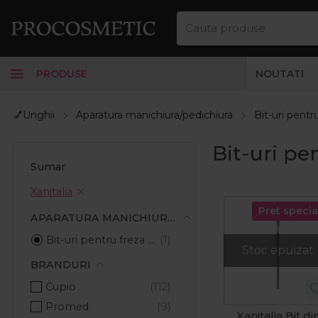
PRODUSE
NOUTATI
💅Unghii
Aparatura manichiura/pedichiura
Bit-uri pentr
Bit-uri pen
Sumar
Xanitalia
Pret specia
APARATURA MANICHIURA/PEDICHIURA
Bit-uri pentru freza electrica
Stoc epuizat
BRANDURI
Cupio
Promed
Xanitalia Bit di