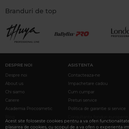
Branduri de top
DESPRE NOI
ASISTENTA
Despre noi
Contacteaza-ne
About us
Impachetare cadou
Chi siamo
Cum cumpar
Cariere
Preturi service
Academia Procosmetic
Politica de garantie si service
Blog
Consultanta fonduri europene,
Acest site foloseste cookies pentru a va oferi functionalita
nationale si SICAP
Distributie
plasarea de cookies, cu scopul de a va oferi o experienta i