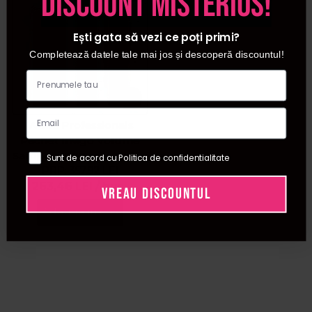
discount misterios!
Ești gata să vezi ce poți primi?
Completează datele tale mai jos și descoperă discountul!
Wella Professionals
Pachet Invigo Volume
Sampon 1000 ml + Invigo
Sunt de acord cu Politica de confidentialitate
Volume Spray 150 ml +
PRP:
357,92
LEI
Eimi Extra Volume
263,46
LEI
/ buc
VREAU DISCOUNTUL
spuma pentru volum
Adauga in cos
500 ml