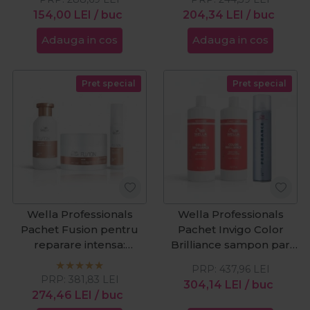
750ml & fixativ Lock It
154,00
LEI
/ buc
Reflections masca
204,34
LEI
/ buc
250ml
pentru luminozitate 150
Adauga in cos
Adauga in cos
ml + Oil Reflections Ulei
de netezire hidratant 30
ml
Pret special
Pret special
Wella Professionals
Wella Professionals
Pachet Fusion pentru
Pachet Invigo Color
reparare intensa:
Brilliance sampon par
sampon 250ml + masca
vopsit cu structura fina
PRP:
437,96
LEI
150ml + tratament 70ml
normala 1000 ml + Wella
PRP:
381,83
LEI
304,14
LEI
/ buc
Professionals Invigo
274,46
LEI
/ buc
Color Brilliance Balsam