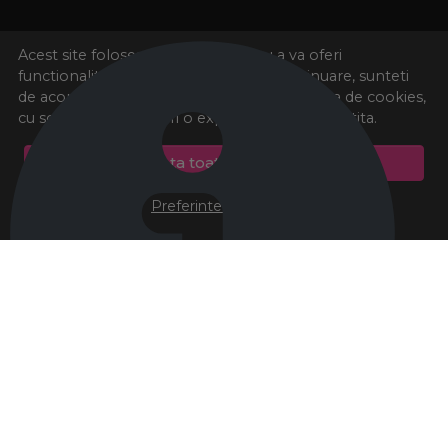
Acest site foloseste cookies pentru a va oferi
functionalitatea dorita. Navigand in continuare, sunteti
de acord cu
Politica de cookies
si cu plasarea de cookies,
cu scopul de a va oferi o experienta imbunatatita.
Accepta toate cookie-urile
Preferinte cookie-uri
There was an error initializing the chat component