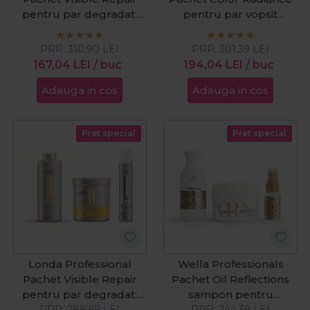
pentru par degradat:
pentru par vopsit
sampon 1000ml + masca
sampon 1000ml +
750ml + ulei Velvet Oil
balsam 1000ml + ulei cu
PRP:
310,90
LEI
PRP:
301,39
LEI
100ml
argan Velvet 100ml
167,04
LEI
/ buc
194,04
LEI
/ buc
Adauga in cos
Adauga in cos
Pret special
Pret special
Londa Professional
Wella Professionals
Pachet Visible Repair
Pachet Oil Reflections
pentru par degradat:
sampon pentru
sampon 1000ml + masca
PRP:
288,69
LEI
luminozitate 250 ml + Oil
PRP:
244,39
LEI