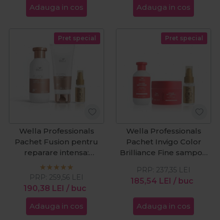
Adauga in cos
Adauga in cos
par vopsit cu structura
fina normala 1000 ml +
Wella Professionals
Pret special
Pret special
Performance fixativ
Wella Professionals
Wella Professionals
Pachet Fusion pentru
Pachet Invigo Color
reparare intensa:
Brilliance Fine sampon
sampon 250ml + balsam
300ml + masca 150ml &
PRP:
237,35
LEI
200ml & Ulei de par Oil
Ulei de par Oil
PRP:
259,56
LEI
185,54
LEI
/ buc
Reflections 30ml
Reflections 30ml
190,38
LEI
/ buc
Adauga in cos
Adauga in cos