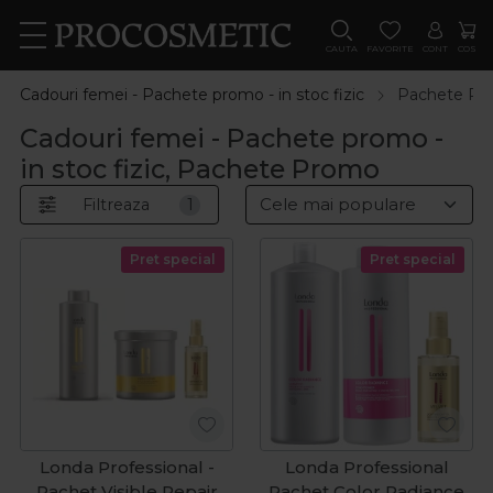
CAUTA
FAVORITE
CONT
COS
Cadouri femei - Pachete promo - in stoc fizic
Pachete Pr
Cadouri femei - Pachete promo -
in stoc fizic, Pachete Promo
Filtreaza
1
Pret special
Pret special
Londa Professional -
Londa Professional
Pachet Visible Repair
Pachet Color Radiance