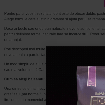
Pentru parul vopsit, rezultatul dorit este de obicei dublu: past
Alege formule care sustin hidratarea si ajuta parul sa ramana n
Daca ai bucle sau onduleuri naturale, nevoile sunt diferite fa
pentru definirea formei naturale fara sa incarce firul. Produsel
de aranjat.
Poti descoperi mai multe formule adaptate diferitelor obiective
nevoia reala a parului tau.
Un mod simplu de a lua decizia corecta este sa iti pui o intreb
sau mai voluminos? Cand alegi produsul in functie de rezultat
Cum sa alegi balsamul: identifica problema reala a parului
Una dintre cele mai frecvente greseli atunci cand alegi un ba
gras” sau „par normal”. In realitate, tipul de par si starea par
firul de par in momentul actual.