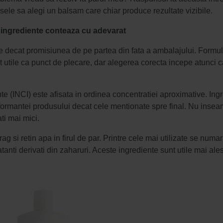
sele sa alegi un balsam care chiar produce rezultate vizibile.
e ingrediente conteaza cu adevarat
e decat promisiunea de pe partea din fata a ambalajului. Formul
unt utile ca punct de plecare, dar alegerea corecta incepe atunci 
ente (INCI) este afisata in ordinea concentratiei aproximative. Ingr
rformantei produsului decat cele mentionate spre final. Nu inse
ati mai mici.
g si retin apa in firul de par. Printre cele mai utilizate se numar
atanti derivati din zaharuri. Aceste ingrediente sunt utile mai ale