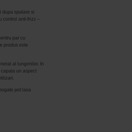
zi dupa spalare si
 control anti-frizz –
pentru par cu
de produs este
neral al lungimilor. In
i capata un aspect
lizari.
 bogate pot lasa