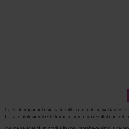
La fel de important este sa identifici daca obiectivul tau este v
balsam profesional este formulat pentru un rezultat concret, nu
Inainte sa adaugi un produs in cos, intreaba-te simplu: ce p