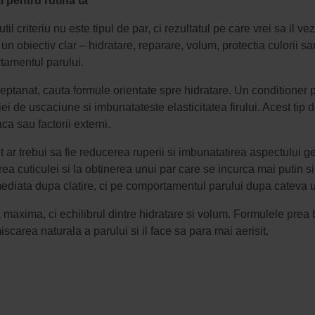
l pentru rutina ta
il criteriu nu este tipul de par, ci rezultatul pe care vrei sa il ve
n obiectiv clar – hidratare, reparare, volum, protectia culorii sau
tamentul parului.
eptanat, cauta formule orientate spre hidratare. Un conditioner 
ei de uscaciune si imbunatateste elasticitatea firului. Acest tip 
a sau factorii externi.
t ar trebui sa fie reducerea ruperii si imbunatatirea aspectului ge
ea cuticulei si la obtinerea unui par care se incurca mai putin s
ediata dupa clatire, ci pe comportamentul parului dupa cateva uti
tia maxima, ci echilibrul dintre hidratare si volum. Formulele prea
scarea naturala a parului si il face sa para mai aerisit.