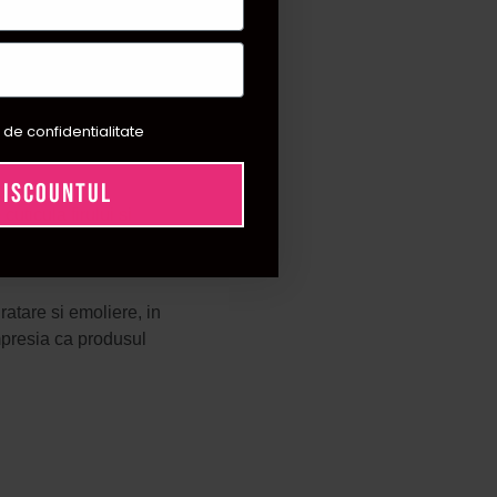
mb, starea parului se
litatea apei. Din
ungimile sunt
 de confidentialitate
adacinile. Solutia nu
DISCOUNTUL
uticula firului si
ozitatii si mentinerea
ratare si emoliere, in
impresia ca produsul