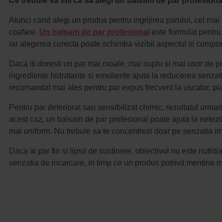
Ce trebuie sa stii ca sa alegi un balsam de par profesiona
Atunci cand alegi un produs pentru ingrijirea parului, cel mai ut
coafare.
Un balsam de par profesional
este formulat pentru u
iar alegerea corecta poate schimba vizibil aspectul si compor
Daca iti doresti un par mai moale, mai suplu si mai usor de pi
ingrediente hidratante si emoliente ajuta la reducerea senzati
recomandat mai ales pentru par expus frecvent la uscator, plac
Pentru par deteriorat sau sensibilizat chimic, rezultatul urmari
acest caz, un balsam de par profesional poate ajuta la netezir
mai uniform. Nu trebuie sa te concentrezi doar pe senzatia im
Daca ai par fin si lipsit de sustinere, obiectivul nu este nutri
senzatia de incarcare, in timp ce un produs potrivit mentine mi