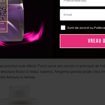
ale precum grosimea firului, nivelul de sebum sau textura. In schi
placii, expunerea la soare, sezon, rutina de ingrijire sau chiar ca
oie de balsamuri complet diferite.
reala este adesea diferita: scalpul produce sebum, in timp ce l
Sunt de acord cu Politica
asa varfurile fara protectie, iar unul prea bogat poate incarca r
le adaptate comportamentului real al parului.
VREAU 
 nu este culoarea in sine, ci faptul ca procesul chimic deschide c
z, balsamul trebuie sa ajute la netezirea cuticulei, reducerea por
canismul este diferit. Parul uscat are nevoie in principal de hid
 structura firului si reduc ruperea. Alegerea gresita poate crea 
ntre formula si nevoie.