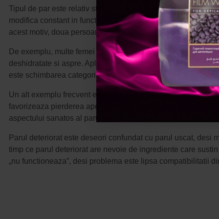
Tipul de par este relativ stabil si tine de caracteristici natur
modifica constant in functie de vopsire, decolorare, folosirea 
acest motiv, doua persoane cu acelasi tip de par pot avea nev
De exemplu, multe femei spun ca au „par gras”, dar problema 
deshidratate si aspre. Aplicarea unui balsam prea lejer poate l
este schimbarea categoriei de produs, ci alegerea unei formu
Un alt exemplu frecvent este parul vopsit. Problema principala
favorizeaza pierderea apei si a lipidelor naturale. In acest ca
aspectului sanatos al parului intre doua vizite la salon.
Parul deteriorat este deseori confundat cu parul uscat, desi me
timp ce parul deteriorat are nevoie de ingrediente care sustin
„nu functioneaza”, desi problema este lipsa compatibilitatii di