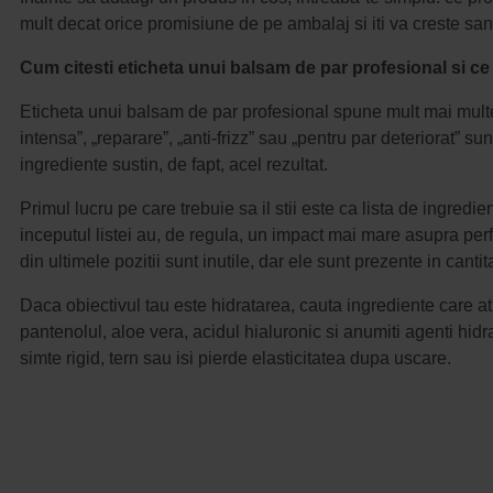
mult decat orice promisiune de pe ambalaj si iti va creste san
Cum citesti eticheta unui balsam de par profesional si c
Eticheta unui balsam de par profesional spune mult mai mult
intensa”, „reparare”, „anti-frizz” sau „pentru par deteriorat” s
ingrediente sustin, de fapt, acel rezultat.
Primul lucru pe care trebuie sa il stii este ca lista de ingredi
inceputul listei au, de regula, un impact mai mare asupra pe
din ultimele pozitii sunt inutile, dar ele sunt prezente in cantit
Daca obiectivul tau este hidratarea, cauta ingrediente care atra
pantenolul, aloe vera, acidul hialuronic si anumiti agenti hidr
simte rigid, tern sau isi pierde elasticitatea dupa uscare.