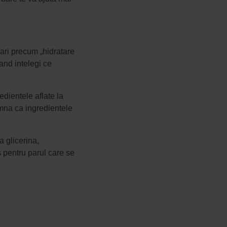
ari precum „hidratare
cand intelegi ce
edientele aflate la
amna ca ingredientele
a glicerina,
s pentru parul care se