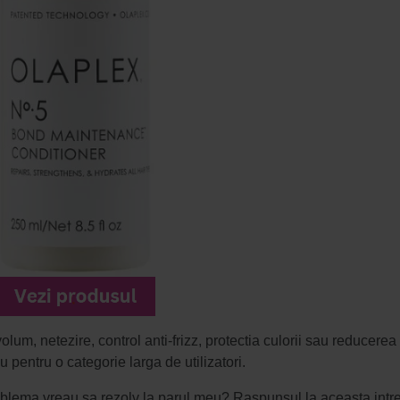
olum, netezire, control anti-frizz, protectia culorii sau reducerea 
 pentru o categorie larga de utilizatori.
roblema vreau sa rezolv la parul meu? Raspunsul la aceasta intre