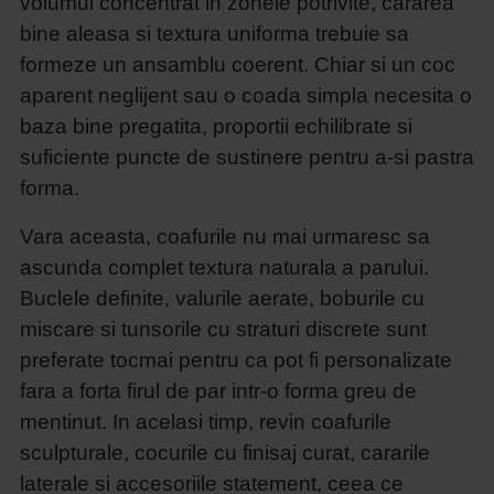
volumul concentrat in zonele potrivite, cararea
bine aleasa si textura uniforma trebuie sa
formeze un ansamblu coerent. Chiar si un coc
aparent neglijent sau o coada simpla necesita o
baza bine pregatita, proportii echilibrate si
suficiente puncte de sustinere pentru a-si pastra
forma.
Vara aceasta, coafurile nu mai urmaresc sa
ascunda complet textura naturala a parului.
Buclele definite, valurile aerate, boburile cu
miscare si tunsorile cu straturi discrete sunt
preferate tocmai pentru ca pot fi personalizate
fara a forta firul de par intr-o forma greu de
mentinut. In acelasi timp, revin coafurile
sculpturale, cocurile cu finisaj curat, cararile
laterale si accesoriile statement, ceea ce