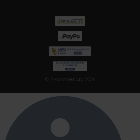
© Procosmetic.ro 2026