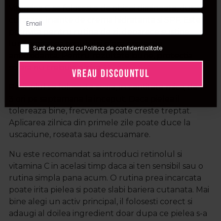
Vitamina C se foloseste de obicei dimineata, dupa
curatare, inainte de crema hidratanta si SPF. Este
potrivita pentru rutina de zi, deoarece sustine
luminozitatea tenului si ofera protectie
Sunt de acord cu Politica de confidentialitate
antioxidanta. Pentru rezultate bune, protectia
solara nu trebuie omisa.
VREAU DISCOUNTUL
Retinolul se foloseste seara, in cantitate mica, de 2-
3 ori pe saptamana la inceput. Daca pielea il
tolereaza bine, frecventa poate creste treptat.
Aplicarea zilnica din primele zile poate duce la
uscaciune, roseata sau descuamare.
Nu este recomandat sa introduci retinolul si
vitamina C in acelasi timp daca ai ten sensibil sau o
rutina simpla pana acum. O rutina prea incarcata
poate irita pielea si poate slabi bariera cutanata. Mai
bine alegi un activ principal, il folosesti corect si
adaugi al doilea ingredient doar dupa ce pielea s-a