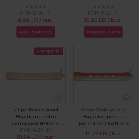
12buc
12buc
PRP:
12,20
LEI
PRP:
15,26
LEI
9,90
LEI
/ buc
10,90
LEI
/ buc
Adauga in cos
Adauga in cos
Pret special
Kiepe Professional
Kiepe Professional
Bigudiuri pentru
Bigudiuri pentru
permanent 8x91mm
permanent 9x91mm
PRP:
12buc
14,23
LEI
12buc
14,23
LEI
/ buc
10,54
LEI
/ buc