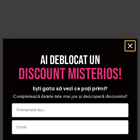
cu ajutorul clipsurilor din dotare. Lasa bigudiurile sa
actioneze intre 10 si 20 min, in functie de cat de lejere sau
stranse doresti sa fie buclele. Pretul acestora difera in
functie de numarul de bigudiuri existente intr-o trusa.
Aceste se gasesc de obicei in seturi de 5, 12, 20 sau 24
de bigudiuri de diverse marimi, ceea ce este avantajos
deoarece poti crea diverse coafuri. Avantajul bigudiurilor
Ai deblocat un
electrice il reprezinta faptul ca dispuneti de cleme de
fixare, dar si de cutia de depozitare.
discount misterios!
Bigudiurile electrice sunt varianta cea mai usoara si
rapida sa obtii o coafura de invidiat intr-un timp scurt. Intra
Ești gata să vezi ce poți primi?
pe www.procosmetic.ro si alege setul de bigudiuri
Completează datele tale mai jos și descoperă discountul!
incalzite potrivit parului tau.