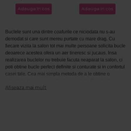
Adauga in cos
Adauga in cos
Buclele sunt una dintre coafurile ce niciodata nu s-au
demodat si care sunt mereu purtate cu mare drag. Cu
fiecare vizita la salon tot mai multe persoane solicita bucle
deoarece acestea ofera un aer tineresc si jucaus. Insa
realizarea buclelor nu trebuie facuta neaparat la salon, ci
poti obtine bucle perfect definite si conturate si in confortul
casei tale. Cea mai simpla metoda de a le obtine o
reprezinta folosirea bigudiurilor incalzite. Bigudiurile
Afiseaza mai mult
incalzite pot fi realizate din diferite materiale: ceramice,
plastice sau metalice si de diferite dimensiuni. Alege
bigudiuri incalzite de la branduri profesionale pentru a
obtine bucle perfect definite si pentru a proteja parul.
Spre deosebire de bigudiurile clasice, cele electrice sunt
ideale atunci cand esti pe fuga. Aplicarea acestora se face
foarte simplu: ruleaza suvita de par pe bigudiu si prinde-o