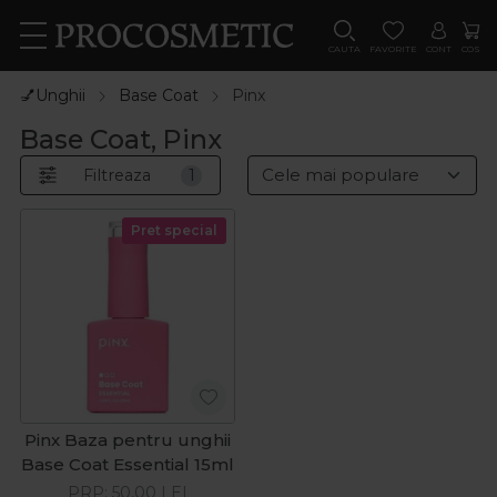
CAUTA
FAVORITE
CONT
COS
💅Unghii
Base Coat
Pinx
Base Coat, Pinx
Filtreaza
1
Pret special
Pinx Baza pentru unghii
Base Coat Essential 15ml
PRP:
50,00
LEI