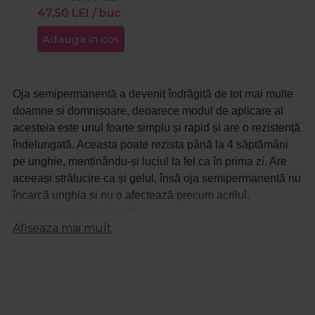
47,50
LEI
/ buc
Adauga in cos
Oja semipermanentă a devenit îndrăgită de tot mai multe
doamne si domnișoare, deoarece modul de aplicare al
acesteia este unul foarte simplu și rapid și are o rezistență
îndelungată. Aceasta poate rezista până la 4 săptămâni
pe unghie, menținându-și luciul la fel ca în prima zi. Are
aceeași strălucire ca și gelul, însă oja semipermanentă nu
încarcă unghia și nu o afectează precum acrilul.
Care sunt pasii aplicarii?
Afiseaza mai mult
Pasul 1. Îndepărtează orice urmă de lac aplicat anterior.
Unghia trebuie să fie curată pentru a putea începe
procesul de aplicare.
Pasul 2: Pregătirea unghiei. Cu ajutorul unei unghiere,
pile sau forfecuțe, oferă unghiilor tale forma pe care ți-o
dorești. Pilirea se realizează pe întreaga suprafață a