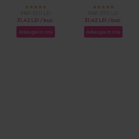
Fix-2 500ml
Fix-1 500ml
PRP:
57,11
LEI
PRP:
57,11
LEI
31,42
LEI
/ buc
31,42
LEI
/ buc
Adauga in cos
Adauga in cos