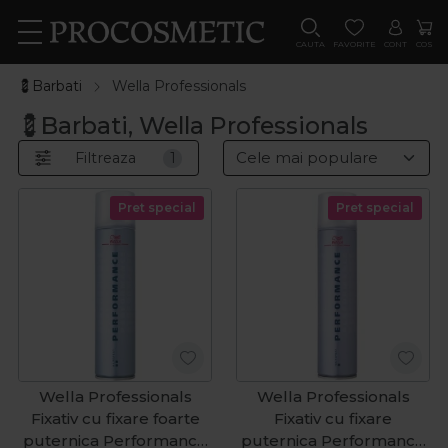
CAUTA
FAVORITE
CONT
COS
💈Barbati
Wella Professionals
💈Barbati, Wella Professionals
Filtreaza
1
Pret special
Pret special
Wella Professionals
Wella Professionals
Fixativ cu fixare foarte
Fixativ cu fixare
puternica Performance
puternica Performance