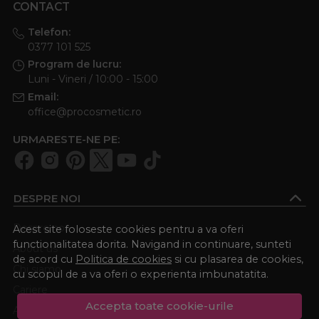
CONTACT
Telefon:
0377 101 525
Program de lucru:
Luni - Vineri / 10:00 - 15:00
Email:
office@procosmetic.ro
URMARESTE-NE PE:
DESPRE NOI
Despre noi
Acest site foloseste cookies pentru a va oferi
functionalitatea dorita. Navigand in continuare, sunteti
About us
de acord cu
Politica de cookies
si cu plasarea de cookies,
Chi siamo
cu scopul de a va oferi o experienta imbunatatita.
Cariere
Accepta toate cookie-urile
Academia Procosmetic