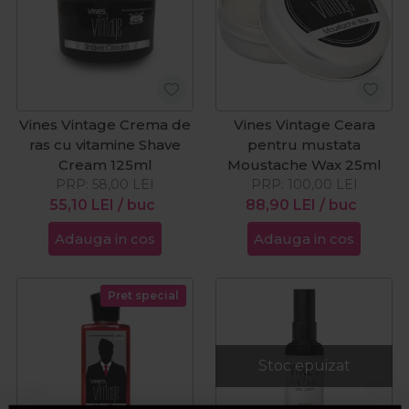
Vines Vintage Crema de
Vines Vintage Ceara
ras cu vitamine Shave
pentru mustata
Cream 125ml
Moustache Wax 25ml
PRP:
58,00
LEI
PRP:
100,00
LEI
55,10
LEI
/ buc
88,90
LEI
/ buc
Adauga in cos
Adauga in cos
Pret special
Stoc epuizat