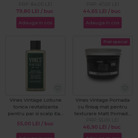
PRP:
84,00
LEI
PRP:
47,00
LEI
79,80
LEI
/ buc
44,65
LEI
/ buc
Adauga in cos
Adauga in cos
Pret special
Vines Vintage Lotiune
Vines Vintage Pomada
tonica revitalizanta
cu finisaj mat pentru
pentru par si scalp Eau
texturare Matt Pomade
de Portugal 200ml
PRP:
125ml
53,00
LEI
55,00
LEI
/ buc
46,90
LEI
/ buc