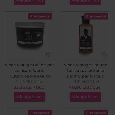
Adauga in cos
Adauga in cos
Pret special
Pret special
Vines Vintage Gel de par
Vines Vintage Lotiune
cu fixare foarte
tonica revitalizanta
puternica Maxi Gum
pentru par si scalp
PRP:
125ml
39,00
LEI
American Bay Rum
PRP:
55,00
LEI
33,36
LEI
/ buc
48,90
200ml
LEI
/ buc
Adauga in cos
Adauga in cos
Pret special
Pret special