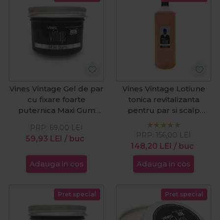
Vines Vintage Gel de par
Vines Vintage Lotiune
cu fixare foarte
tonica revitalizanta
puternica Maxi Gum
pentru par si scalp
300ml
American Bay Rum
PRP:
69,00
LEI
1000ml
PRP:
156,00
LEI
59,93
LEI
/ buc
148,20
LEI
/ buc
Adauga in cos
Adauga in cos
Pret special
Pret special