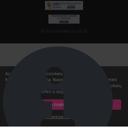
© Procosmetic.ro 2026
Acest site foloseste cookies pentru a va oferi
functionalitatea dorita. Navigand in continuare, sunteti
de acord cu
Politica de cookies
si cu plasarea de cookies,
cu scopul de a va oferi o experienta imbunatatita.
Accepta toate cookie-urile
Preferinte cookie-uri