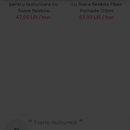
pentru texturizare cu
cu fixare flexibila Fiber
fixare flexibila
Pomade 125ml
Texturising Cream 125ml
47,00
LEI
/ buc
53,00
LEI
/ buc
Foarte mulțumită!