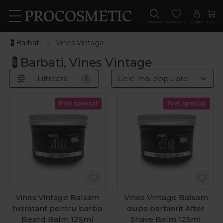
CAUTA
FAVORITE
CONT
COS
💈Barbati
Vines Vintage
💈Barbati, Vines Vintage
Filtreaza
1
Pret special
Pret special
Vines Vintage Balsam
Vines Vintage Balsam
hidratant pentru barba
dupa barbierit After
Beard Balm 125ml
Shave Balm 125ml