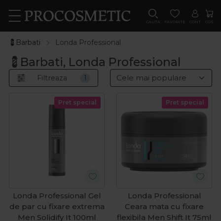
CAUTA
FAVORITE
CONT
COS
💈Barbati
Londa Professional
💈Barbati, Londa Professional
Filtreaza
1
Pret special
Pret special
Londa Professional Gel
Londa Professional
de par cu fixare extrema
Ceara mata cu fixare
Men Solidify It 100ml
flexibila Men Shift It 75ml