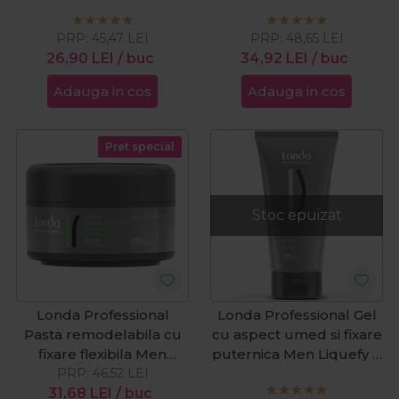
PRP:
45,47
LEI
PRP:
48,65
LEI
26,90
LEI
/ buc
34,92
LEI
/ buc
Adauga in cos
Adauga in cos
Pret special
Stoc epuizat
Londa Professional
Londa Professional Gel
Pasta remodelabila cu
cu aspect umed si fixare
fixare flexibila Men
puternica Men Liquefy It
Change Over 75ml
PRP:
46,52
LEI
150ml
31,68
LEI
/ buc