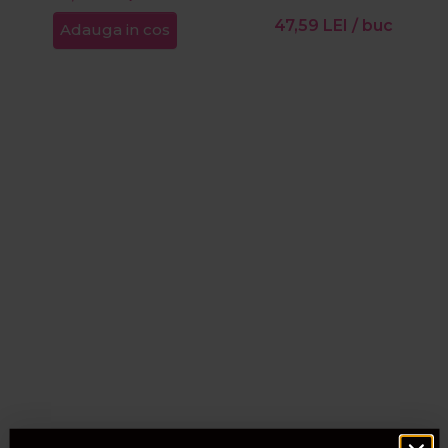
47,59
LEI
/ buc
Adauga in cos