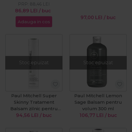
PRP:
88,46
LEI
86,89
LEI
/ buc
97,00
LEI
/ buc
Adauga in cos
Stoc epuizat
Stoc epuizat
Paul Mitchell Super
Paul Mitchell Lemon
Skinny Tratament
Sage Balsam pentru
Balsam zilnic pentru
volum 300 ml
netezire 300 ml
94,56
LEI
/ buc
106,77
LEI
/ buc