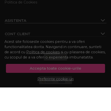
Politica de Cookies
reparare profunda, alege un L Oreal balsam sau un
balsam Londa; iar daca preferi formule naturale, un Milk
Shake balsam este alegerea perfecta. Pe Procosmetic.ro
ASISTENTA
gasesti o selectie completa de produse profesionale
pentru ingrijirea parului, adaptate fiecarui tip de fir. 💖
CONT CLIENT
Acest site foloseste cookies pentru a va oferi
functionalitatea dorita. Navigand in continuare, sunteti
de acord cu
Politica de cookies
si cu plasarea de cookies,
cu scopul de a va oferi o experienta imbunatatita.
Accepta toate cookie-urile
Preferinte cookie-uri
© Procosmetic.ro 2026