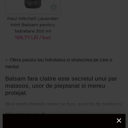
Paul Mitchell Lavander
Mint Balsam pentru
hidratare 300 ml
106,77
LEI
/ buc
✨ Ofera parului tau hidratarea si stralucirea pe care o
merita!
Balsam fara clatire este secretul unui par
matasos, usor de pieptanat si mereu
protejat.
Ideal pentru femeile mereu pe fuga, acest tip de produs nu
necesita clatire si ofera hidratare instantanee, lasand firul
Afiseaza mai mult
moale si suplu. Daca ai parul ondulat sau rebel,
un balsam par cret este solutia perfecta pentru definirea