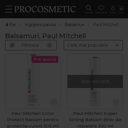
CAUTA
FAVORITE
CONT
COS
🧴Par
Ingrijirea parului
Balsamuri
Paul Mitchell
Balsamuri, Paul Mitchell
Filtreaza
1
Pret special
Stoc epuizat
Paul Mitchell Color
Paul Mitchell Super
Protect Balsam pentru
Strong Balsam zilnic de
protectia culorii 300 ml
reparare 300 ml