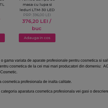
LTL
masa cu lupa si
leduri LTM-30 LED
I
PRP:
396,00
LEI
376,20
LEI
/
buc
Adauga in cos
 o gama variata de aparate profesionale pentru cosmetica si sal
pentru cosmetica de la cei mai mari producatori din domeniu: AG
roCosmetic.
 cosmetica profesionala de inalta calitate.
n categoria
aparatura cosmetica profesionala
vei gasi o descriere
izitionat din categoria
aparatura cosmetica profesionala
de pe P