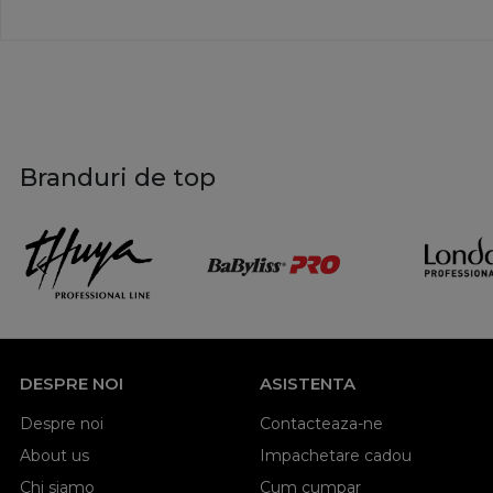
Branduri de top
DESPRE NOI
ASISTENTA
Despre noi
Contacteaza-ne
About us
Impachetare cadou
Chi siamo
Cum cumpar