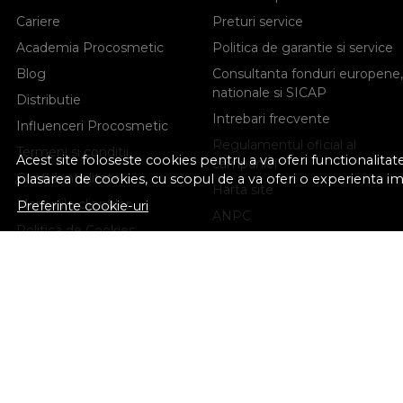
Cariere
Preturi service
Academia Procosmetic
Politica de garantie si service
Blog
Consultanta fonduri europene,
nationale si SICAP
Distributie
Intrebari frecvente
Influenceri Procosmetic
Regulamentul oficial al
Termeni si conditii
Acest site foloseste cookies pentru a va oferi functionalita
campaniei
Confidentialitate
plasarea de cookies, cu scopul de a va oferi o experienta i
Harta site
Marturiile clientilor
Preferinte cookie-uri
ANPC
Politica de Cookies
Solutionarea litigiilor