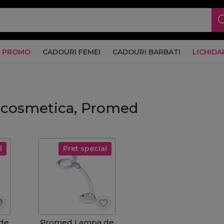
PROMO
CADOURI FEMEI
CADOURI BARBATI
LICHIDA
 cosmetica, Promed
l
Pret special
de
Promed Lampa de