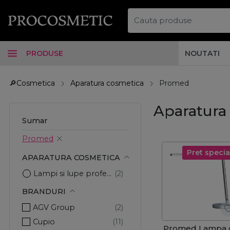
PRODUSE
NOUTATI
🔎Cosmetica
Aparatura cosmetica
Promed
Aparatura
Sumar
Promed
Pret specia
APARATURA COSMETICA
Lampi si lupe profesionale
BRANDURI
AGV Group
Cupio
Promed Lampa 