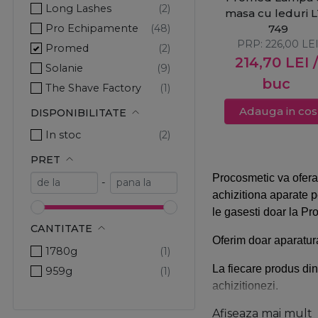
Long Lashes
masa cu leduri 
Pro Echipamente
749
PRP:
226,00
LE
Promed
214,70
LEI
/
Solanie
buc
The Shave Factory
Adauga in cos
DISPONIBILITATE
In stoc
PRET
Procosmetic va ofera
-
achizitiona aparate 
le gasesti doar la P
CANTITATE
Oferim doar aparatura
1780g
La fiecare produs di
959g
achizitionezi.
Afiseaza mai mult
La fiecare produs ach