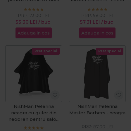
PRP:
73,00
LEI
PRP:
98,00
LEI
55,30
LEI
/ buc
57,31
LEI
/ buc
Adauga in cos
Adauga in cos
Pret special
Pret special
NishMan Pelerina
NishMan Pelerina
neagra cu guler din
Master Barbers - neagra
neopren pentru salon
Master Barbers
PRP:
87,00
LEI