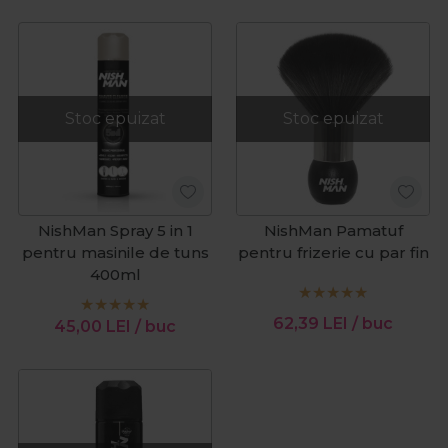
Stoc epuizat
Stoc epuizat
NishMan Spray 5 in 1
NishMan Pamatuf
pentru masinile de tuns
pentru frizerie cu par fin
400ml
62,39
LEI
/ buc
45,00
LEI
/ buc