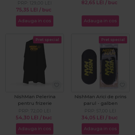
82,65
LEI
/ buc
PRP:
129,00
LEI
75,35
LEI
/ buc
Adauga in cos
Adauga in cos
Pret special
Pret special
NishMan Pelerina
NishMan Arici de prins
pentru frizerie
parul - galben
PRP:
72,00
LEI
PRP:
57,00
LEI
54,30
LEI
/ buc
34,05
LEI
/ buc
Adauga in cos
Adauga in cos