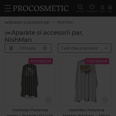
CAUTA
FAVORITE
CONT
COS
✂️Aparate si accesorii par
NishMan
✂️Aparate si accesorii par,
NishMan
Filtreaza
1
Pret special
Pret special
NishMan Pelerina
NishMan Pelerina
pentru frizerie 07 Gold
Master Barbers - zebra