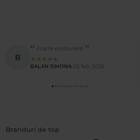
de echipamente si accesorii frizerie profesionale de la
marci renumite: AGV Group, Babyliss Pro, Cotril, Cupio,
Framar, GA.MA Professional, Kiepe Professional, Olivia
Garden, Ronney Professional, Sibel Barburys, YS Park si
multe altele. De asemenea, poti beneficia de Pachete
Promo avantajoase, special concepute pentru saloanele
Foarte mulțumită!
care doresc sa combine eficienta cu stilul.
B
Alege instrumentele profesionale care iti reprezinta
BALAN SIMONA
02 feb. 2026
talentul si ridica standardul serviciilor tale 💈 – comanda
acum de pe Procosmetic.ro si ofera clientilor tai
experienta unui salon premium! ✂️
Intrebari frecvente despre aparatura de
coafura 💇‍♀️💈
Ce tipuri de aparate de coafat sunt
Branduri de top
recomandate pentru uz profesional?