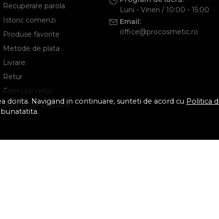
Recuperare parola
Luni - Vineri / 10:00 - 15:00
Istoric comenzi
Email:
office@procosmetic.ro
Produse favorite
Metode de plata
Livrare
Retur
Formular retur
tea dorita. Navigand in continuare, sunteti de acord cu
Politica 
Puncte de loialitate
mbunatatita.