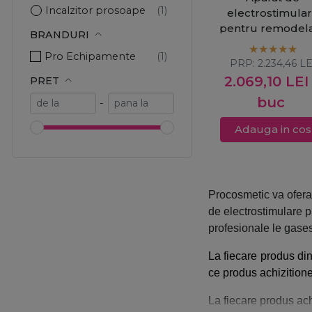
Incalzitor prosoape
electrostimula
pentru remodel
Lampi si lupe profesionale
BRANDURI
corporala cu 2
Mezoterapie
Pro Echipamente
electrozi
PRP:
2.234,46
LE
Microdermabraziune
2.069,10
LEI
PRET
Termocuverta
buc
-
Vapozon cosmetic
Adauga in cos
Procosmetic va ofera
de electrostimulare p
profesionale
le gases
La fiecare produs di
ce produs achizitione
La fiecare produs ach