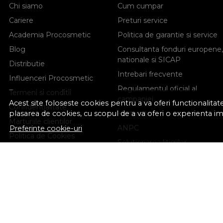
Chi siamo
Cum cumpar
Cariere
Preturi service
Academia Procosmetic
Politica de garantie si service
Blog
Consultanta fonduri europene,
nationale si SICAP
Distributie
Intrebari frecvente
Influenceri Procosmetic
Regulamentul oficial al
Termeni si conditii
campaniei
Acest site foloseste cookies pentru a va oferi functionalita
Confidentialitate
plasarea de cookies, cu scopul de a va oferi o experienta i
Harta site
Marturiile clientilor
ANPC
Preferinte cookie-uri
Politica de Cookies
Solutionarea litigiilor