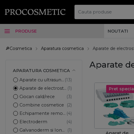
PRODUSE
NOUTATI
🔎Cosmetica
Aparatura cosmetica
Aparate de electros
Aparate de
APARATURA COSMETICA
Aparate cu ultrasunet
Aparate de electrostimulare
Pret specia
Ciocan cald/rece
Combine cosmetice
Echipamente remodelare corporala
Electroderm
Galvanoderm si Ionoderm
Aparat de