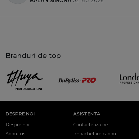
BALAN SIMONA
02 feb. 2026
Branduri de top
DESPRE NOI
ASISTENTA
Despre noi
Contacteaza-ne
About us
Impachetare cadou