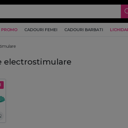
PROMO
CADOURI FEMEI
CADOURI BARBATI
LICHIDA
timulare
 electrostimulare
l