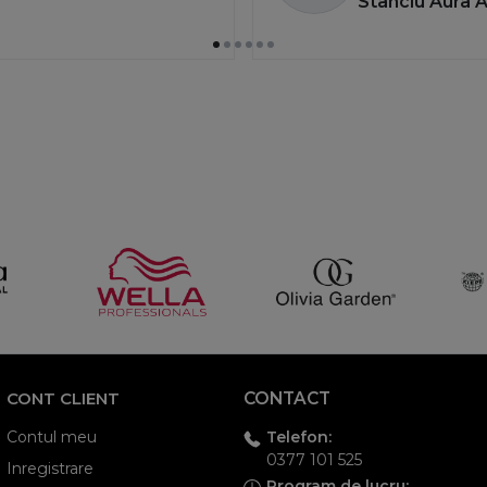
Stanciu Aura 
CONT CLIENT
CONTACT
Telefon:
Contul meu
0377 101 525
Inregistrare
Program de lucru: