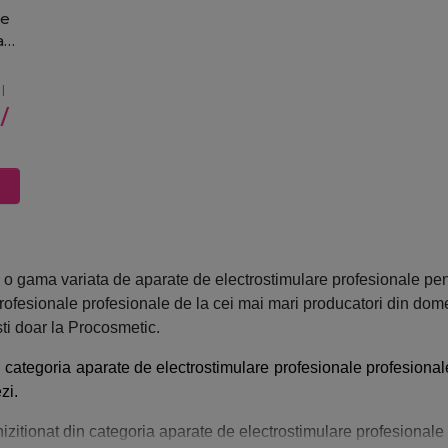
re
are
0
I
/
 o gama variata de aparate de electrostimulare profesionale
pent
rofesionale
profesionale
de la cei mai mari producatori din dome
ti doar la Procosmetic.
n categoria
aparate de electrostimulare profesionale
profesionale
zi.
izitionat din categoria
aparate de electrostimulare profesionale