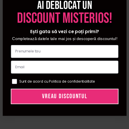
Ai deblocat un
regenerarea parului.
discount misterios!
👉 Nu lasa caderea parului sa iti afecteze increderea!
Alege acum produsele
anticadere si crestere par
disponibile pe Procosmetic si ofera-i parului tau ingrijirea
Ești gata să vezi ce poți primi?
profesionala de care are nevoie! 💇‍♂️💇‍♀️
Completează datele tale mai jos și descoperă discountul!
Intrebari frecvente
1. Ce produse sunt recomandate pentru
anticaderea parului?
Pentru anticaderea parului poti alege sampoane
Sunt de acord cu Politica de confidentialitate
fortifiante, fiole, seruri, lotiuni si tratamente profesionale
pentru scalp. Aceste produse sustin ingrijirea radacinii,
VREAU DISCOUNTUL
ajuta la fortificarea firului de par si pot reduce ruperea
atunci cand sunt utilizate constant, conform instructiunilor.
2. Ce produse pot sustine cresterea parului?