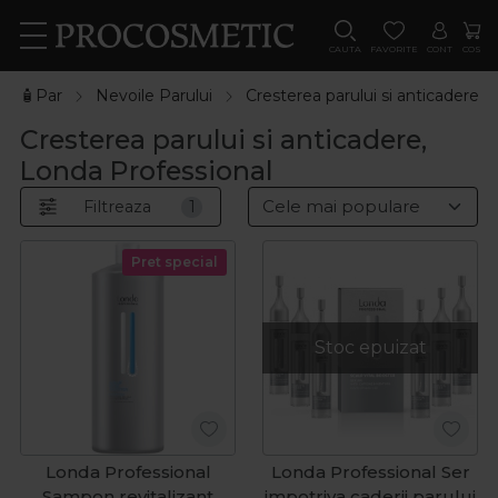
CAUTA
FAVORITE
CONT
COS
🧴Par
Nevoile Parului
Cresterea parului si anticadere
Cresterea parului si anticadere,
Londa Professional
Filtreaza
1
Pret special
Stoc epuizat
Londa Professional
Londa Professional Ser
Sampon revitalizant
impotriva caderii parului