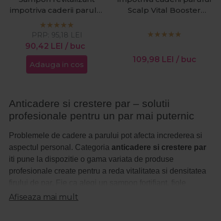
impotriva caderii parului
Scalp Vital Booster
Scalp Vital Booster
6x9ml
1000ml
PRP:
95,18
LEI
90,42
LEI
/ buc
109,98
LEI
/ buc
Adauga in cos
Anticadere si crestere par – solutii
profesionale pentru un par mai puternic
Problemele de cadere a parului pot afecta increderea si
aspectul personal. Categoria
anticadere si crestere par
iti pune la dispozitie o gama variata de produse
profesionale create pentru a reda vitalitatea si densitatea
firului de par. Fie ca alegi un sampon fortifiant, fiole
tratament sau un ser revitalizant, solutiile disponibile sunt
Afiseaza mai mult
dezvoltate special pentru a combate caderea si pentru a
stimula cresterea parului intr-un mod vizibil.