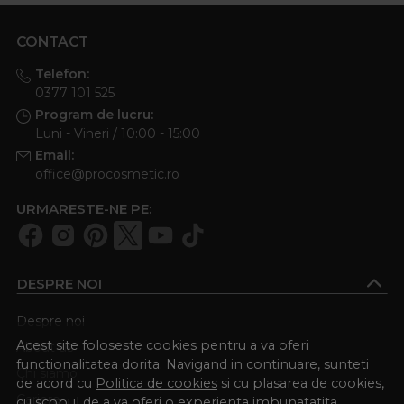
CONTACT
Telefon:
0377 101 525
Program de lucru:
Luni - Vineri / 10:00 - 15:00
Email:
office@procosmetic.ro
URMARESTE-NE PE:
DESPRE NOI
Despre noi
Acest site foloseste cookies pentru a va oferi
About us
functionalitatea dorita. Navigand in continuare, sunteti
Chi siamo
de acord cu
Politica de cookies
si cu plasarea de cookies,
Cariere
cu scopul de a va oferi o experienta imbunatatita.