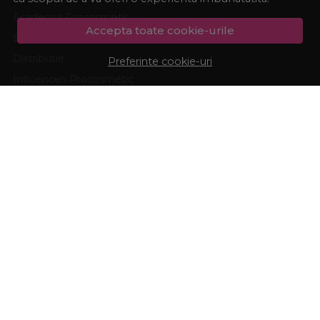
Academia Procosmetic
Accepta toate cookie-urile
Blog
Distributie
Preferinte cookie-uri
Influenceri Procosmetic
Termeni si conditii
Confidentialitate
Marturiile clientilor
Politica de Cookies
ASISTENTA
CONT CLIENT