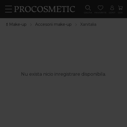
CAUTA
FAVORITE
CONT
COS
💄Make-up
Accesorii make-up
Xanitalia
Nu exista nicio inregistrare disponibila.