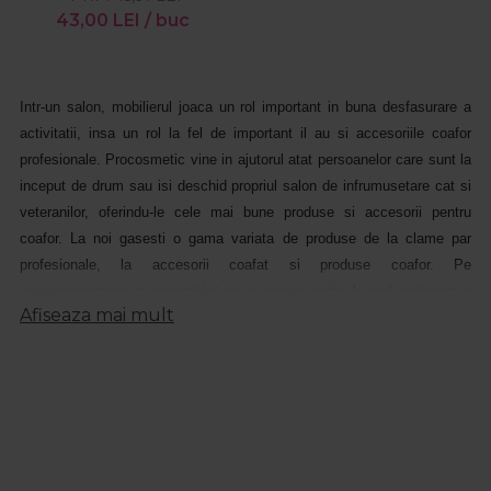
43,00
LEI
/ buc
Intr-un salon, mobilierul joaca un rol important in buna desfasurare a
activitatii, insa un rol la fel de important il au si accesoriile coafor
profesionale. Procosmetic vine in ajutorul atat persoanelor care sunt la
inceput de drum sau isi deschid propriul salon de infrumusetare cat si
veteranilor, oferindu-le cele mai bune produse si accesorii pentru
coafor. La noi gasesti o gama variata de produse de la clame par
profesionale, la accesorii coafat si produse coafor. Pe
www.procosmetic.ro gasesti tot ce ai nevoie pentru buna functionare a
Afiseaza mai mult
salonului tau.
De asemenea, consulantii nostri iti stau la dispozitie cu sfaturi si
informatii despre toate produsele necesare intr-un coafor si nu numai.
Iti punem la dispozitie produse originale la preturi extrem de
avantajoase.
Pe www.procosmetic.ro gasesti accesorii coafor profesionale pentru
vopsirea parului precum boluri pentru amestecarea vopselei si pensule