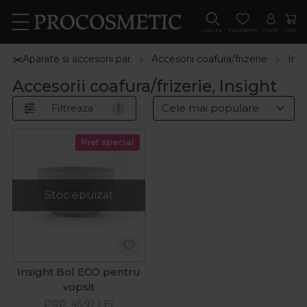
CAUTA
FAVORITE
CONT
COS
✂️Aparate si accesorii par
Accesorii coafura/frizerie
Insi
Accesorii coafura/frizerie, Insight
Filtreaza
1
Pret special
Stoc epuizat
Insight Bol ECO pentru
vopsit
PRP:
45,91
LEI