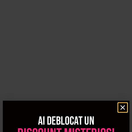
pentru aplicarea acesteia, cat si alte instrumente si accesorii pentru
coafat, realizate de brand-uri internationale.
Ai deblocat un