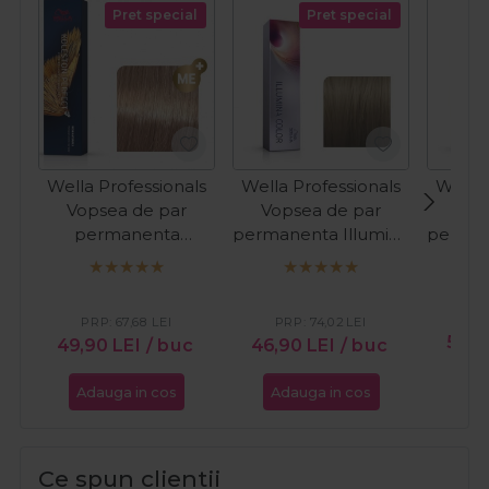
Pret special
Pret special
Wella Professionals
Wella Professionals
Wella 
Vopsea de par
Vopsea de par
Vop
permanenta
permanenta Illumina
perman
Koleston Perfect
Color 7/81 blond
Colo
9/96 blond luminos
mediu albastru
lumi
perlat violet 60ml
cenusiu 60ml
alb
PR
PRP:
67,68
LEI
PRP:
74,02
LEI
56,2
49,90
LEI
/ buc
46,90
LEI
/ buc
Adauga in cos
Adauga in cos
Ada
Ce spun clientii