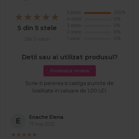
5 stele
100%
4 stele
0%
3 stele
0%
5 din 5 stele
2 stele
0%
1 stea
0%
Din 2 voturi
Detii sau ai utilizat produsul?
Posteaza review
Scrie-ti parerea si castiga puncte de
loialitate in valoare de 1,00 LEI.
Enache Elena
E
17 mai 2022