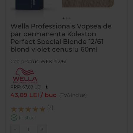
Wella Professionals Vopsea de
par permanenta Koleston
Perfect Special Blonde 12/61
blond violet cenusiu 60ml
Cod produs
WEKP12/61
PRP: 67,68
LEI
43,09
LEI
/ buc
(TVA inclus)
[2]
In stoc
−
+