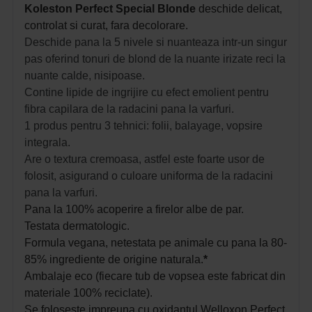
Koleston Perfect Special Blonde
deschide delicat,
controlat si curat, fara decolorare.
Deschide pana la 5 nivele si nuanteaza intr-un singur
pas oferind tonuri de blond de la nuante irizate reci la
nuante calde, nisipoase.
Contine lipide de ingrijire cu efect emolient pentru
fibra capilara de la radacini pana la varfuri.
1 produs pentru 3 tehnici: folii, balayage, vopsire
integrala.
Are o textura cremoasa, astfel este foarte usor de
folosit, asigurand o culoare uniforma de la radacini
pana la varfuri.
Pana la 100% acoperire a firelor albe de par.
Testata dermatologic.
Formula vegana, netestata pe animale cu pana la 80-
85% ingrediente de origine naturala.
*
Ambalaje eco (fiecare tub de vopsea este fabricat din
materiale 100% reciclate).
Se foloseste impreuna cu 
oxidantul Welloxon Perfect
.