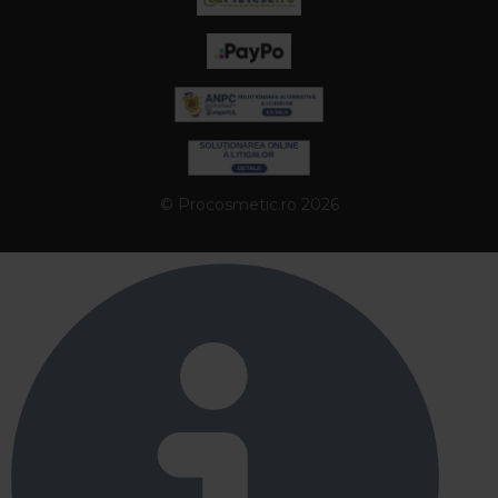
© Procosmetic.ro 2026