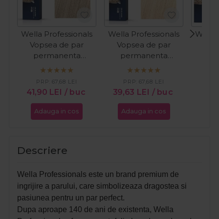
Wella Professionals
Wella Professionals
Wella 
Vopsea de par
Vopsea de par
Vop
permanenta
permanenta
pe
Koleston Perfect
Koleston Perfect
Kole
Special Blonde 12/89
Special Blonde 12/0
Specia
PRP:
67,68
LEI
PRP:
67,68
LEI
PR
blond albastrui
blond 60ml
blond 
41,90
LEI
/ buc
39,63
LEI
/ buc
41,1
perlat 60ml
Adauga in cos
Adauga in cos
Ada
Descriere
Wella Professionals este un brand premium de
ingrijire a parului, care simbolizeaza dragostea si
pasiunea pentru un par perfect.
Dupa aproape 140 de ani de existenta, Wella