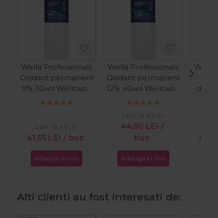
Wella Professionals
Wella Professionals
Wella 
Oxidant permanent
Oxidant permanent
Vop
9% 30vol Welloxon
12% 40vol Welloxon
demi
Perfect 1000ml
Perfect 1000ml
10/6 
deschi
PRP:
70,85
LEI
To
44,90
LEI
/
PRP:
70,85
LEI
PR
41,55
LEI
/ buc
buc
42,
Adauga in cos
Adauga in cos
Ada
Alti clienti au fost interesati de: