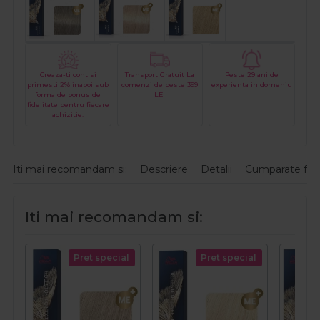
Creaza-ti cont si
Transport Gratuit La
Peste 29 ani de
primesti 2% inapoi sub
comenzi de peste 399
experienta in domeniu
forma de bonus de
LEI
fidelitate pentru fiecare
achizitie.
Iti mai recomandam si:
Descriere
Detalii
Cumparate fre
Iti mai recomandam si:
Pret special
Pret special