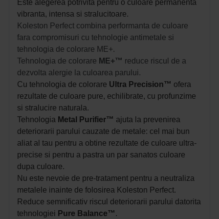
Este alegerea potrivita pentru o culoare permanenta
vibranta, intensa si stralucitoare.
Koleston Perfect combina performanta de culoare
fara compromisuri cu tehnologie antimetale si
tehnologia de colorare ME+.
Tehnologia de colorare
ME+™
reduce riscul de a
dezvolta alergie la culoarea parului.
Cu tehnologia de colorare
Ultra Precision™
ofera
rezultate de culoare pure, echilibrate, cu profunzime
si stralucire naturala.
Tehnologia
Metal Purifier™
ajuta la prevenirea
deteriorarii parului cauzate de metale: cel mai bun
aliat al tau pentru a obtine rezultate de culoare ultra-
precise si pentru a pastra un par sanatos culoare
dupa culoare.
Nu este nevoie de pre-tratament pentru a neutraliza
metalele inainte de folosirea Koleston Perfect.
Reduce semnificativ riscul deteriorarii parului datorita
tehnologiei
Pure Balance™
.