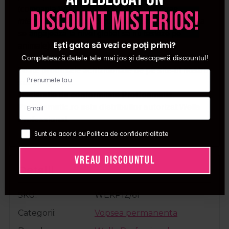
(compania Wella face parte din
Colaborarea
discount misterios!
Internationala pentru Siguranta Cosmeticelor
; Wella
se angajeaza la nivel global sa nu testeze pe
Ești gata să vezi ce poți primi?
animale).
Completează datele tale mai jos și descoperă discountul!
Toate produsele achizitionate de pe site-ul nostru
sunt originale.
Declaratie de conformitate ProCosmetic.
ProCosmetic.ro este distribuitor autorizat Wella
Professional.
Sunt de acord cu Politica de confidentialitate
VREAU DISCOUNTUL
Detalii
SKU
WEKP12/61
Categorii
Vopsea permanenta