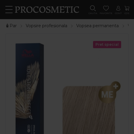
CAUTA
FAVORITE
CONT
COS
🧴Par
Vopsire profesionala
Vopsea permanenta
We
Pret special