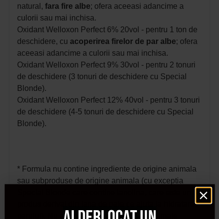
natural,
fara fire albe
; ofera aceeasi adancime a
culorii sau mai inchisa.
Oxidant Welloxon Perfect 6% 20vol - pentru 1 ton de
deschidere, cu
acoperirea firelor de par albe
; ofera
aceeasi adancime a culorii sau mai inchisa.
Oxidant Welloxon Perfect 9% 30vol - pentru 2 tonuri
de deschidere (3 tonuri de deschidere cu Special
Blonde).
Oxidant Welloxon Perfect 12% 40vol - pentru 3 tonuri
de deschidere (4-5 tonuri de deschidere cu Special
Blonde).
* Formula nu contine ingrediente de origine animala
sau subproduse de origine animala (cu exceptia
Special Blonde care contine lanolina, care este un
produs derivat din lana de oaie ce ajuta la hidratarea
Ai deblocat un
parului). Nu a fost niciodata testata pe animale