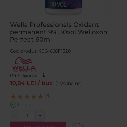
Wella Professionals Oxidant
permanent 9% 30vol Welloxon
Perfect 60ml
Cod produs
4064666111520
PRP: 15,86
LEI
10,84
LEI
/ buc
(TVA inclus)
[4]
In stoc
−
+