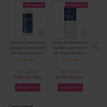
Pret special
Pret special
Wella Professionals
Wella Professionals
Londa
Oxidant permanent
Oxidant permanent
Oxida
6% 20vol Welloxon
9% 30vol Welloxon
30v
Perfect 60ml
Perfect 1000ml
PRP:
15,86
LEI
PRP:
70,85
LEI
PR
13,90
LEI
/ buc
41,55
LEI
/ buc
12,1
Adauga in cos
Adauga in cos
Ada
Descriere