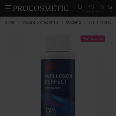
CAUTA
FAVORITE
CONT
COS
🧴Par
Vopsire profesionala
Oxidanti
Wella Professi
Pret special