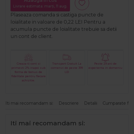
Adauga in cos
Livrare estimata: marți, 11 aug.
Plaseaza comanda si castiga puncte de
loialitate in valoare de
0,22
LEI
Pentru a
acumula puncte de loialitate trebuie sa detii
un cont de client.
Creaza-ti cont si
Transport Gratuit La
Peste 29 ani de
primesti 2% inapoi sub
comenzi de peste 399
experienta in domeniu
forma de bonus de
LEI
fidelitate pentru fiecare
achizitie.
Iti mai recomandam si:
Descriere
Detalii
Cumparate fre
Iti mai recomandam si: