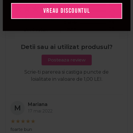
5 stele
100%
VREAU DISCOUNTUL
4 stele
0%
3 stele
0%
5 din 5 stele
2 stele
0%
1 stea
0%
Din 4 voturi
Detii sau ai utilizat produsul?
Posteaza review
Scrie-ti parerea si castiga puncte de
loialitate in valoare de 1,00 LEI.
Mariana
M
17 mai 2022
foarte bun