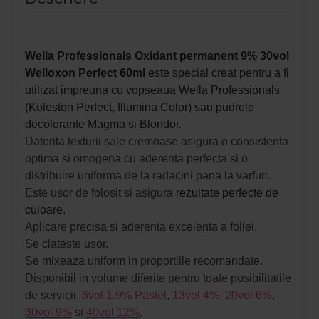
Wella Professionals Oxidant permanent 9% 30vol
Welloxon Perfect 60ml
este special creat pentru a fi
utilizat impreuna cu vopseaua Wella Professionals
(Koleston Perfect, Illumina Color) sau pudrele
decolorante Magma si Blondor.
Datorita texturii sale cremoase asigura o consistenta
optima si omogena cu aderenta perfecta si o
distribuire uniforma de la radacini pana la varfuri.
Este usor de folosit si asigura
rezultate perfecte de
culoare.
Aplicare precisa si aderenta excelenta a foliei.
Se clateste usor.
Se mixeaza uniform in proportiile recomandate.
Disponibil in volume diferite pentru toate posibilitatile
de servicii:
6vol 1.9% Pastel
,
13vol 4%
,
20vol 6%
,
30vol 9%
si
40vol 12%
.