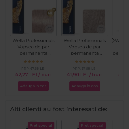
Wella Professionals
Wella Professionals
Wella 
Vopsea de par
Vopsea de par
Vop
permanenta
permanenta
perman
Koleston Perfect
Koleston Perfect
Color
10/96 blond luminos
10/86 blond luminos
deschis
PRP:
67,68
LEI
PRP:
67,68
LEI
PR
deschis perlat violet
perlat violet 60ml
42,27
LEI
/ buc
41,90
LEI
/ buc
43,1
60ml
Adauga in cos
Adauga in cos
Ada
Alti clienti au fost interesati de:
Pret special
Pret special