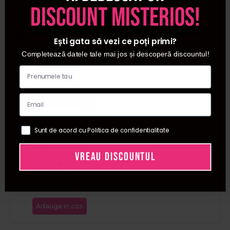
discount misterios!
Alti clienti au fost interesati de:
Ești gata să vezi ce poți primi?
Pret special
Completează datele tale mai jos și descoperă discountul!
Ronney Professional
Sunt de acord cu Politica de confidentialitate
Oxidant crema 30vol
9% 5000ml
VREAU DISCOUNTUL
PRP:
83,55
LEI
71,02
LEI
/ buc
Adauga in cos