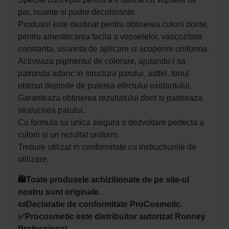
par, nuante si pudre decolorante.
Produsul este destinat pentru obtinerea culorii dorite,
pentru amestecarea facila a vopselelor, vascozitate
constanta, usurinta de aplicare si acoperire uniforma.
Activeaza pigmentul de colorare, ajutandu-l sa
patrunda adanc in structura parului, astfel, tonul
obtinut depinde de puterea efectului oxidantului.
Garanteaza obtinerea rezultatului dorit si pastreaza
stralucirea parului.
Cu formula sa unica asigura o dezvoltare perfecta a
culorii si un rezultat uniform.
Trebuie utilizat in conformitate cu instructiunile de
utilizare.
🛍️Toate produsele achizitionate de pe site-ul
nostru sunt originale.
📜Declaratie de conformitate ProCosmetic.
✅Procosmetic este distribuitor autorizat Ronney
Professional.