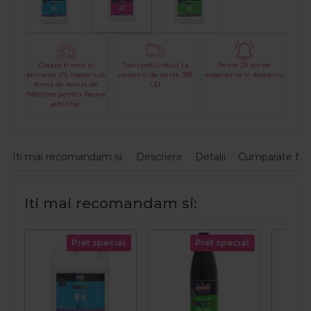
Creaza-ti cont si
Transport Gratuit La
Peste 29 ani de
primesti 2% inapoi sub
comenzi de peste 399
experienta in domeniu
forma de bonus de
LEI
fidelitate pentru fiecare
achizitie.
Iti mai recomandam si:
Descriere
Detalii
Cumparate fre
Iti mai recomandam si:
Pret special
Pret special