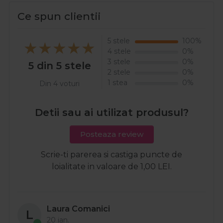
Ce spun clientii
5 stele
100%
4 stele
0%
3 stele
0%
5 din 5 stele
2 stele
0%
1 stea
0%
Din 4 voturi
Detii sau ai utilizat produsul?
Posteaza review
Scrie-ti parerea si castiga puncte de
loialitate in valoare de 1,00 LEI.
Laura Comanici
L
20 ian.