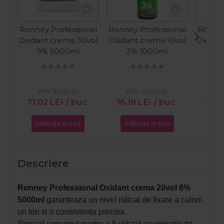
Ronney Professional
Ronney Professional
Ronney
Oxidant crema 30vol
Oxidant crema 10vol
Oxidan
9% 5000ml
3% 1000ml
9
PRP:
83,55
LEI
PRP:
19,05
LEI
PR
71,02
LEI
/ buc
16,19
LEI
/ buc
16,4
Adauga in cos
Adauga in cos
Ada
Descriere
Ronney Professional Oxidant crema 20vol 6%
5000ml
garanteaza un nivel ridicat de fixare a culorii,
un ton si o consistenta precisa.
Special conceput pentru a fi utilizat cu vopsele de