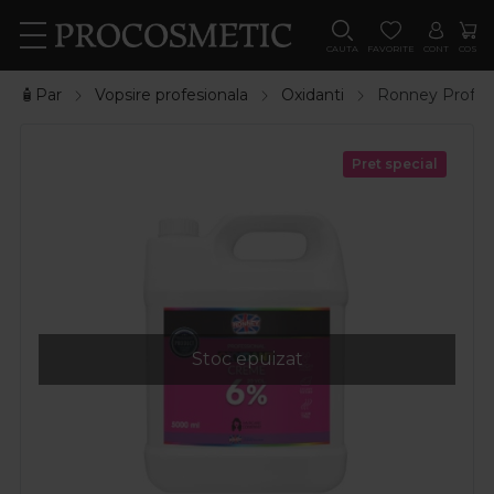
CAUTA
FAVORITE
CONT
COS
🧴Par
Vopsire profesionala
Oxidanti
Ronney Profes
Pret special
Stoc epuizat