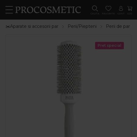
CAUTA
FAVORITE
CONT
COS
✂️Aparate si accesorii par
Perii/Piepteni
Perii de par
Pret special