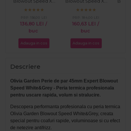
Blowout Speed XL
Blowout Speed XL
Blowo
White
White
PRP:
156,00
LEI
PRP:
184,00
LEI
PR
136,80
LEI
/
160,63
LEI
/
12
buc
buc
Adauga in cos
Adauga in cos
Ada
Descriere
Olivia Garden Perie de par 45mm Expert Blowout
Speed White&Grey - Peria termica profesionala
pentru uscare rapida, volum si stralucire.
Descopera performanta profesionala cu peria termica
Olivia Garden Blowout Speed White&Grey, creata
special pentru coafuri rapide, voluminoase si cu efect
de netezire antifrizz.