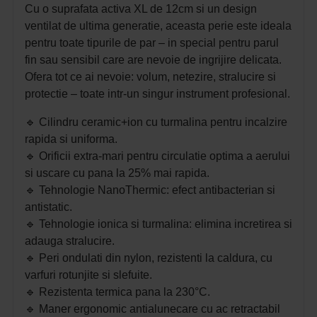
Cu o suprafata activa XL de 12cm si un design
ventilat de ultima generatie, aceasta perie este ideala
pentru toate tipurile de par – in special pentru parul
fin sau sensibil care are nevoie de ingrijire delicata.
Ofera tot ce ai nevoie: volum, netezire, stralucire si
protectie – toate intr-un singur instrument profesional.
🔹 Cilindru ceramic+ion cu turmalina pentru incalzire
rapida si uniforma.
🔹 Orificii extra-mari pentru circulatie optima a aerului
si uscare cu pana la 25% mai rapida.
🔹 Tehnologie NanoThermic: efect antibacterian si
antistatic.
🔹 Tehnologie ionica si turmalina: elimina incretirea si
adauga stralucire.
🔹 Peri ondulati din nylon, rezistenti la caldura, cu
varfuri rotunjite si slefuite.
🔹 Rezistenta termica pana la 230°C.
🔹 Maner ergonomic antialunecare cu ac retractabil