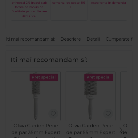
primesti 2% inapoi sub
comenzi de peste 399
experienta in domeniu
forma de bonus de
LEI
fidelitate pentru fiecare
achizitie.
Iti mai recomandam si:
Descriere
Detalii
Cumparate fre
Iti mai recomandam si:
Pret special
Pret special
Olivia Garden Perie
Olivia Garden Perie
Olivia
de par 35mm Expert
de par 55mm Expert
de par