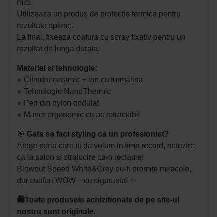
mici.
Utilizeaza un produs de protectie termica pentru
rezultate optime.
La final, fixeaza coafura cu spray fixativ pentru un
rezultat de lunga durata.
Material si tehnologie:
●
Cilindru ceramic + ion cu turmalina
●
Tehnologie NanoThermic
●
Peri din nylon ondulat
●
Maner ergonomic cu ac retractabil
🎯
Gata sa faci styling ca un profesionist?
Alege peria care iti da volum in timp record, netezire
ca la salon si stralucire ca-n reclame!
Blowout Speed White&Grey
nu-ti promite miracole,
dar coafuri WOW – cu siguranta! ✨
🛍️Toate produsele achizitionate de pe site-ul
nostru sunt originale.