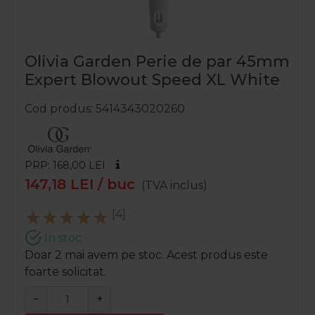
Olivia Garden Perie de par 45mm
Expert Blowout Speed XL White
Cod produs
5414343020260
PRP: 168,00
LEI
147,18
LEI
/ buc
(TVA inclus)
[4]
In stoc
Doar 2 mai avem pe stoc. Acest produs este
foarte solicitat.
−
+