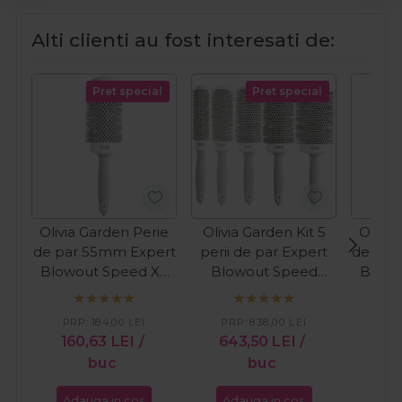
Alti clienti au fost interesati de:
Pret special
Pret special
Olivia Garden Perie
Olivia Garden Kit 5
Olivia
de par 55mm Expert
perii de par Expert
de par
Blowout Speed XL
Blowout Speed
Blowo
White
White&Grey
PR
PRP:
184,00
LEI
PRP:
838,00
LEI
15
160,63
LEI
/
643,50
LEI
/
buc
buc
Adauga in cos
Adauga in cos
Ada