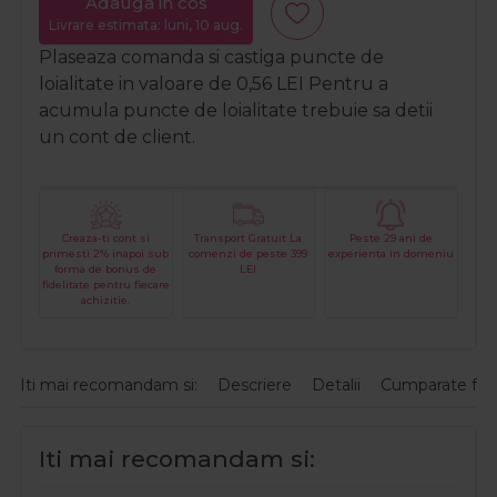
Adauga in cos
Livrare estimata: luni, 10 aug.
Plaseaza comanda si castiga puncte de
loialitate in valoare de
0,56
LEI
Pentru a
acumula puncte de loialitate trebuie sa detii
un cont de client.
Creaza-ti cont si
Transport Gratuit La
Peste 29 ani de
primesti 2% inapoi sub
comenzi de peste 399
experienta in domeniu
forma de bonus de
LEI
fidelitate pentru fiecare
achizitie.
Iti mai recomandam si:
Descriere
Detalii
Cumparate fre
Iti mai recomandam si: