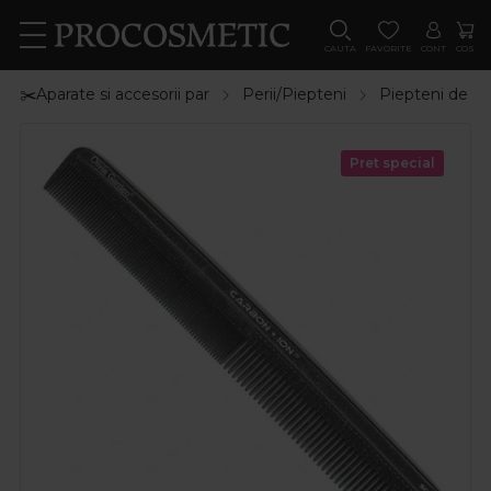
CAUTA
FAVORITE
CONT
COS
✂️Aparate si accesorii par
Perii/Piepteni
Piepteni de pa
Pret special