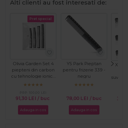
Alti clienti au fost interesati de:
Pret special
Olivia Garden Set 4
YS Park Pieptan
Xanita
piepteni din carbon
pentru frizerie 339 -
cu tehnologie ionica
negru
suvite/
SC
PRP:
100,00
LEI
PR
91,30
LEI
/ buc
78,00
LEI
/ buc
36,7
Adauga in cos
Adauga in cos
Ada