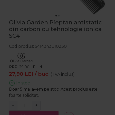
Olivia Garden Pieptan antistatic
din carbon cu tehnologie ionica
SC4
Cod produs
5414343010230
PRP: 29,00
LEI
27,90
LEI
/ buc
(TVA inclus)
In stoc
Doar 5 mai avem pe stoc. Acest produs este
foarte solicitat.
−
+