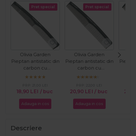
Pret special
Pret special
Olivia Garden
Olivia Garden
Oli
Pieptan antistatic din
Pieptan antistatic din
Pieptan
carbon cu
carbon cu
c
tehnologie ionica SC1
tehnologie ionica
tehno
SC2
PRP:
21,00
LEI
PRP:
22,00
LEI
PR
18,90
LEI
/ buc
20,90
LEI
/ buc
23,8
Adauga in cos
Adauga in cos
Ada
Descriere