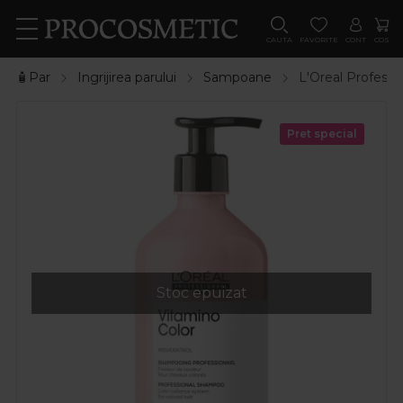
CAUTA
FAVORITE
CONT
COS
🧴Par
Ingrijirea parului
Sampoane
L'Oreal Professi
Pret special
Stoc epuizat