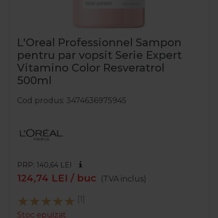
L'Oreal Professionnel Sampon
pentru par vopsit Serie Expert
Vitamino Color Resveratrol
500ml
Cod produs
3474636975945
PRP: 140,64
LEI
124,74
LEI
/ buc
(TVA inclus)
[1]
Stoc epuizat