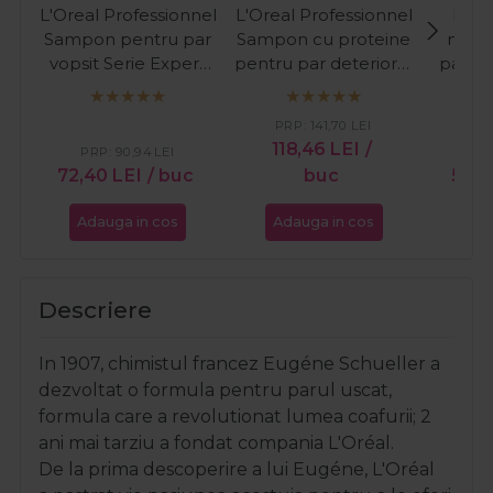
L'Oreal Professionnel
L'Oreal Professionnel
Lak
Sampon pentru par
Sampon cu proteine
nuant
vopsit Serie Expert
pentru par deteriorat
par ca
Vitamino Color
Absolut Repair
Ref
Resveratrol 300ml
500ml
Br
PRP:
141,70
LEI
118,46
LEI
/
PRP:
90,94
LEI
PR
72,40
LEI
/ buc
buc
53,0
Adauga in cos
Adauga in cos
Ada
Descriere
In 1907, chimistul francez Eugéne Schueller a
dezvoltat o formula pentru parul uscat,
formula care a revolutionat lumea coafurii; 2
ani mai tarziu a fondat
compania L'Oréal
.
De la prima descoperire a lui Eugéne,
L'Oréal