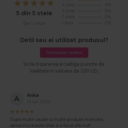
4 stele
0%
3 stele
0%
5 din 5 stele
2 stele
0%
1 stea
0%
Din 1 voturi
Detii sau ai utilizat produsul?
Posteaza review
Scrie-ti parerea si castiga puncte de
loialitate in valoare de 1,00 LEI.
Anka
A
14 iun. 2024
Dupa multe cautari si multe produse incercate,
samponul acesta chiar si-a facut efectul!!