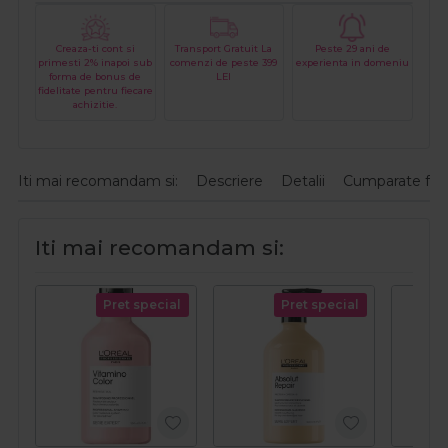
Creaza-ti cont si
Transport Gratuit La
Peste 29 ani de
primesti 2% inapoi sub
comenzi de peste 399
experienta in domeniu
forma de bonus de
LEI
fidelitate pentru fiecare
achizitie.
Iti mai recomandam si:
Descriere
Detalii
Cumparate fre
Iti mai recomandam si:
Pret special
Pret special