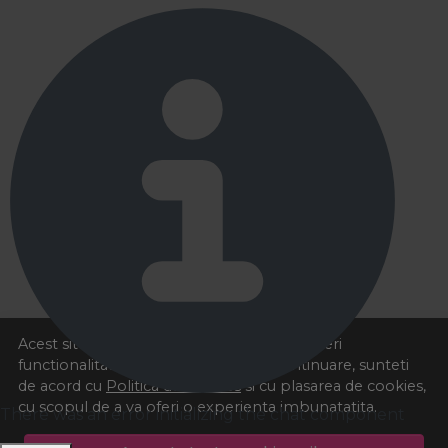
Acest site foloseste cookies pentru a va oferi
functionalitatea dorita. Navigand in continuare, sunteti
de acord cu
Politica de cookies
si cu plasarea de cookies,
cu scopul de a va oferi o experienta imbunatatita.
There was an error initializing the chat component