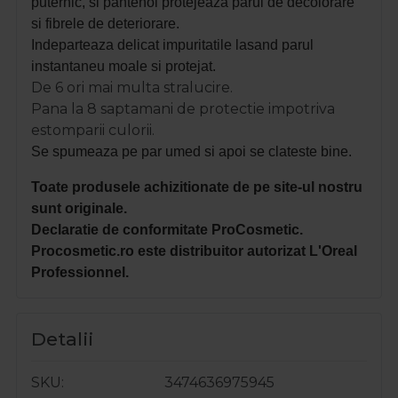
puternic, si pantenol protejeaza parul de decolorare
si fibrele de deteriorare.
Indeparteaza delicat impuritatile lasand parul
instantaneu moale si protejat.
De 6 ori mai multa stralucire.
Pana la 8 saptamani de protectie impotriva
estomparii culorii.
Se spumeaza pe par umed si apoi se clateste bine.
Toate produsele achizitionate de pe site-ul nostru
sunt originale.
Declaratie de conformitate ProCosmetic.
Procosmetic.ro este distribuitor autorizat L'Oreal
Professionnel.
Detalii
SKU
3474636975945