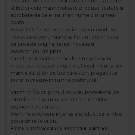
a
pastrat vie pasiunea acestuia pentru a le oferi
stilistilor cele mai inovatoare produse, testate si
aprobate de cele mai mari nume din lumea
coafurii.
Astazi
L'Oréal se
mentine in top, cu produse
inovatoare, continuand sa fie un lider in ceea
ce priveste originalitatea, inovatia si
leadershipul de piata.
La cele mai mari spectacole din saptamana
modei, vei regasi produsele
L'Oréal
in culise si in
mainile stilistilor de top care sunt pregatiti sa
puna in valoare industria coafatului.
Vitamino Color: primul serviciu profesional de
intretinere a parului vopsit care mentine
pigmentii de culoare.
Mentine o culoare intensa si stralucitoare intre
doua vizite la salon.
Formula profesionala cu resveratrol, polifenol