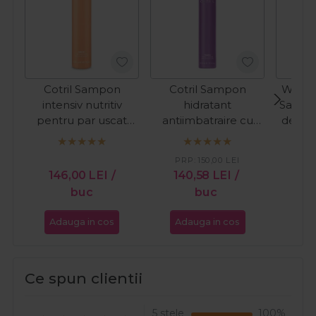
Cotril Sampon
Cotril Sampon
Wella 
intensiv nutritiv
hidratant
Sampo
pentru par uscat
antiimbatraire cu
deteri
Nutro High
acid hialuronic
Repa
Nourishing Miracle
Timeless 300ml
PRP:
150,00
LEI
PR
300ml
146,00
LEI
/
140,58
LEI
/
18
buc
buc
Adauga in cos
Adauga in cos
Ada
Ce spun clientii
5 stele
100%