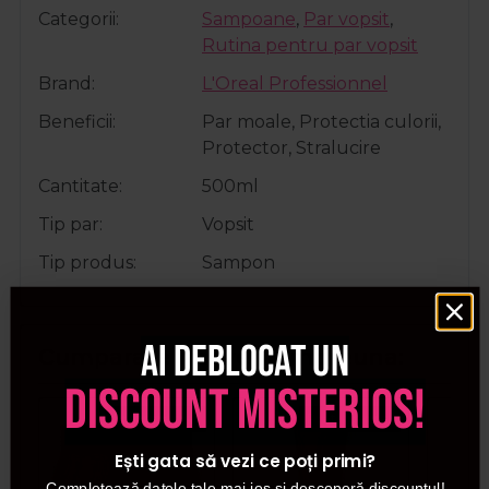
Categorii
Sampoane
,
Par vopsit
,
Rutina pentru par vopsit
Brand
L'Oreal Professionnel
Beneficii
Par moale, Protectia culorii,
Protector, Stralucire
Cantitate
500ml
Tip par
Vopsit
Tip produs
Sampon
Ai deblocat un
Cumparate frecvent impreuna:
discount misterios!
Pret special
Pret special
Ești gata să vezi ce poți primi?
Completează datele tale mai jos și descoperă discountul!