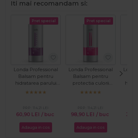
Iti mai recomandam si:
Pret special
Pret special
Londa Professional
Londa Professional
Londa
Balsam pentru
Balsam pentru
Bal
hidratarea parului
protectia culorii
hidra
uscat Deep Moisture
parului vopsit Color
uscat 
1000ml
Radiance 1000ml
PRP:
114,21
LEI
PRP:
114,21
LEI
PR
60,90
LEI
/ buc
98,90
LEI
/ buc
35,9
Adauga in cos
Adauga in cos
Ada