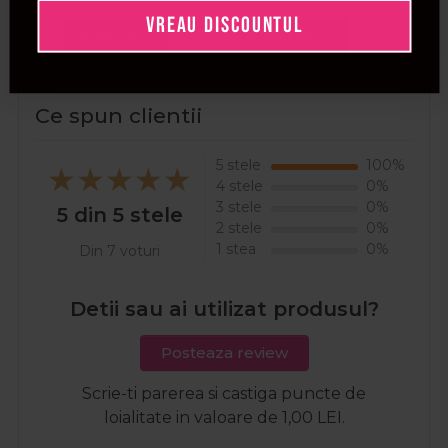
VREAU DISCOUNTUL
Adauga in cos
Adauga in cos
Ada
Ce spun clientii
5 stele
100%
4 stele
0%
3 stele
0%
5 din 5 stele
2 stele
0%
1 stea
0%
Din 7 voturi
Detii sau ai utilizat produsul?
Posteaza review
Scrie-ti parerea si castiga puncte de
loialitate in valoare de 1,00 LEI.