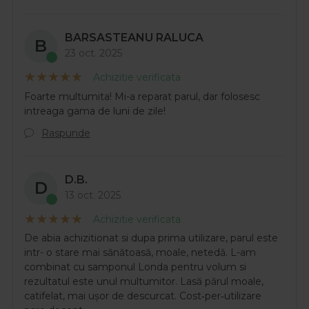
BARSASTEANU RALUCA
B
23 oct. 2025
Achizitie verificata
Foarte multumita! Mi-a reparat parul, dar folosesc
intreaga gama de luni de zile!
Raspunde
D.B.
D
13 oct. 2025
Achizitie verificata
De abia achizitionat si dupa prima utilizare, parul este
intr- o stare mai sănătoasă, moale, netedă. L-am
combinat cu samponul Londa pentru volum si
rezultatul este unul multumitor. Lasă părul moale,
catifelat, mai ușor de descurcat. Cost‑per‑utilizare