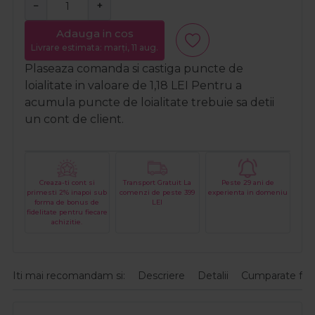
−
+
Adauga in cos
Livrare estimata: marți, 11 aug.
Plaseaza comanda si castiga puncte de
loialitate in valoare de
1,18
LEI
Pentru a
acumula puncte de loialitate trebuie sa detii
un cont de client.
Creaza-ti cont si
Transport Gratuit La
Peste 29 ani de
primesti 2% inapoi sub
comenzi de peste 399
experienta in domeniu
forma de bonus de
LEI
fidelitate pentru fiecare
achizitie.
Iti mai recomandam si:
Descriere
Detalii
Cumparate fre