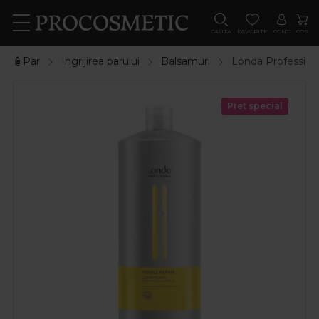
CAUTA
FAVORITE
CONT
COS
🧴Par
Ingrijirea parului
Balsamuri
Londa Profession
Pret special