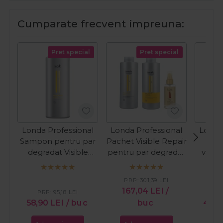
Cumparate frecvent impreuna:
Pret special
Pret special
Londa Professional
Londa Professional
Londa
Sampon pentru par
Pachet Visible Repair
Ulei
degradat Visible
pentru par degradat
vitam
Repair 1000ml
sampon: 1000ml +
hidra
balsam 1000ml + ulei
Velv
PRP:
301,39
LEI
Velvet Oil 100ml
167,04
LEI
/
PRP:
95,18
LEI
PR
58,90
LEI
/ buc
buc
49,