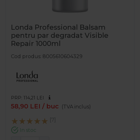
Londa Professional Balsam
pentru par degradat Visible
Repair 1000ml
Cod produs
8005610604329
PRP: 114,21
LEI
58,90
LEI
/ buc
(TVA inclus)
[7]
In stoc