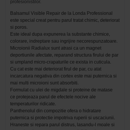
profesionistilor.
Balsamul Visible Repair de la Londa Professional
este special creat pentru parul tratat chimic, deteriorat
si poros.
Este ideal dupa expunerea la substante chimice,
colorare, indreptare sau ingrijire necorespunzatoare.
Microionii Radialux sunt atrasi ca un magnet
deportiunile afectate, reparand structura firului de par
si umpland micro-crapaturile ce exista in cuticula.
Cu cat este mai deteriorat firul de par, cu atat
incarcatura negativa din cortex este mai puternica si
mai multi microioni sunt absorbiti.
Formulat cu ulei de migdale si proteine de matase
ce
protejeaza parul de efectele nocive ale
temperaturilor ridicate.
Panthenolul din compozitie
ofera o hidratare
puternica si protectie impotriva ruperii si uscaciunii.
Hraneste si repara parul distrus, lasandu-l moale si