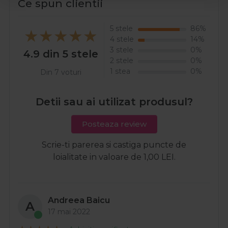
Ce spun clientii
5 stele
86%
4 stele
14%
3 stele
0%
4.9 din 5 stele
2 stele
0%
1 stea
0%
Din 7 voturi
Detii sau ai utilizat produsul?
Posteaza review
Scrie-ti parerea si castiga puncte de
loialitate in valoare de 1,00 LEI.
Andreea Baicu
A
17 mai 2022