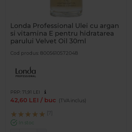
Londa Professional Ulei cu argan
si vitamina E pentru hidratarea
parului Velvet Oil 30ml
Cod produs
8005610572048
PRP: 71,91
LEI
42,60
LEI
/ buc
(TVA inclus)
[7]
In stoc