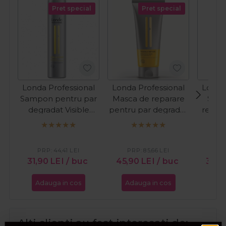
Pret special
Pret special
Londa Professional
Londa Professional
Londa
Sampon pentru par
Masca de reparare
Sam
degradat Visible
pentru par degradat
repara
Repair 250ml
Visible Repair 200ml
arga
PRP:
44,41
LEI
PRP:
85,66
LEI
PR
31,90
LEI
/ buc
45,90
LEI
/ buc
34,
Adauga in cos
Adauga in cos
Ada
Alti clienti au fost interesati de: