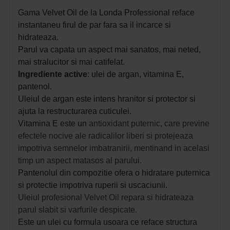
Gama Velvet Oil de la Londa Professional reface
instantaneu firul de par fara sa il incarce si
hidrateaza.
Parul va capata un aspect mai sanatos, mai neted,
mai stralucitor si mai catifelat.
Ingrediente active
: ulei de argan, vitamina E,
pantenol.
Uleiul de argan este intens hranitor si protector si
ajuta la restructurarea cuticulei.
Vitamina E este un
antioxidant puternic, care previne
efectele nocive ale radicalilor liberi si protejeaza
impotriva semnelor imbatranirii, mentinand in acelasi
timp un aspect matasos al parului.
Pantenolul din compozitie
ofera o hidratare puternica
si protectie impotriva ruperii si uscaciunii.
Uleiul profesional Velvet Oil repara si hidrateaza
parul slabit si varfurile despicate.
Este un ulei cu formula usoara ce reface structura