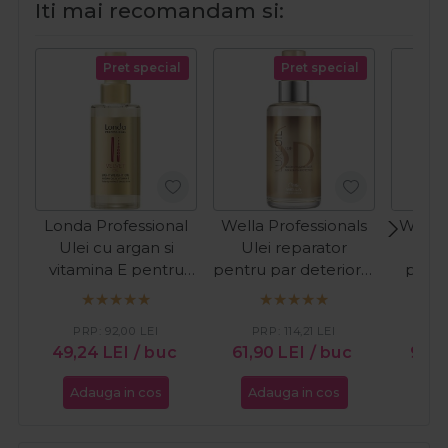
Iti mai recomandam si:
Pret special
Pret special
Londa Professional
Wella Professionals
Wella 
Ulei cu argan si
Ulei reparator
Ulei
vitamina E pentru
pentru par deteriorat
pentr
hidratarea parului
SP Luxe Oil
lumi
Velvet Oil 100ml
Reconstructive Elixir
Refle
PRP:
92,00
LEI
PRP:
114,21
LEI
PR
100ml
49,24
LEI
/ buc
61,90
LEI
/ buc
90,9
Adauga in cos
Adauga in cos
Ada