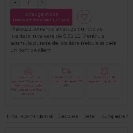
−
+
Adauga in cos
Livrare estimata: vineri, 07 aug.
Plaseaza comanda si castiga puncte de
loialitate in valoare de
0,85
LEI
Pentru a
acumula puncte de loialitate trebuie sa detii
un cont de client.
Creaza-ti cont si
Transport Gratuit La
Peste 29 ani de
primesti 2% inapoi sub
comenzi de peste 399
experienta in domeniu
forma de bonus de
LEI
fidelitate pentru fiecare
achizitie.
Iti mai recomandam si:
Descriere
Detalii
Cumparate fre