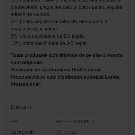
predecolorat, p
regatirea parului poros pentru vopsire,
r
efresh de culoare.
6%: p
entru vopsirea parului alb, o
fera pana la 1
treapta de deschidere.
9%: o
fera deschidere de 2-3 trepte.
12%: o
fera deschidere de 3-5 trepte.
Toate produsele achizitionate de pe site-ul nostru
sunt originale.
Declaratie de conformitate ProCosmetic.
Procosmetic.ro este distribuitor autorizat Londa
Professional.
Detalii
SKU
8005610606804
Categorii
Oxidanti