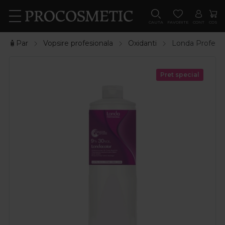
CAUTA
FAVORITE
CONT
COS
🧴Par
Vopsire profesionala
Oxidanti
Londa Profess
Pret special