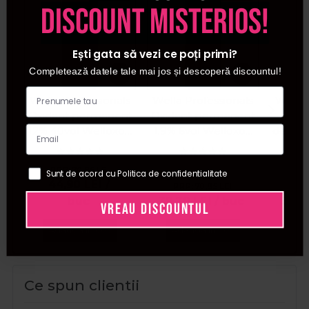
discount misterios!
Ești gata să vezi ce poți primi?
Completează datele tale mai jos și descoperă discountul!
Wella Professionals
Wella Professionals
Wella 
Oxidant permanent
Oxidant permanent
12% 40vol Welloxon
1.9% 6vol Welloxon
demip
Perfect 1000ml
Perfect Pastel 1+2
13vol
1000ml
PRP:
70,85
LEI
Sunt de acord cu Politica de confidentialitate
44,90
LEI
/
PRP:
70,85
LEI
PR
buc
39,70
LEI
/ buc
38,
VREAU DISCOUNTUL
Adauga in cos
Adauga in cos
Ada
Ce spun clientii