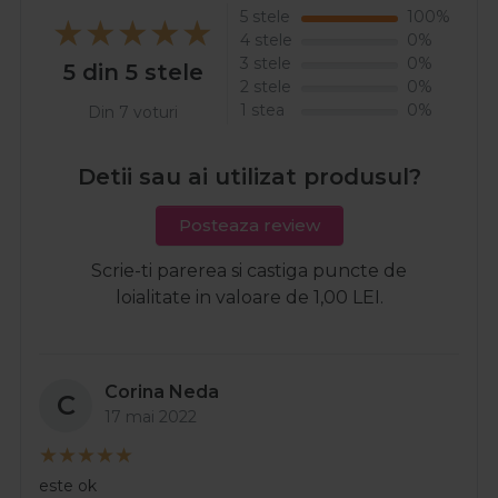
5 stele
100%
4 stele
0%
3 stele
0%
5 din 5 stele
2 stele
0%
1 stea
0%
Din 7 voturi
Detii sau ai utilizat produsul?
Posteaza review
Scrie-ti parerea si castiga puncte de
loialitate in valoare de 1,00 LEI.
Corina Neda
C
17 mai 2022
este ok