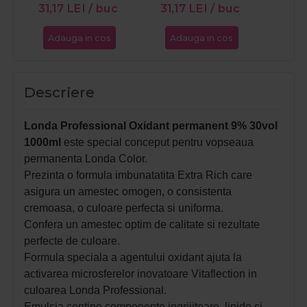
31,17
LEI
/ buc
31,17
LEI
/ buc
31,1
Adauga in cos
Adauga in cos
Ada
Descriere
Londa Professional Oxidant permanent 9% 30vol
1000ml
este special conceput pentru vopseaua
permanenta Londa Color.
Prezinta o formula imbunatatita Extra Rich care
asigura un amestec omogen, o consistenta
cremoasa, o culoare perfecta si uniforma.
Confera un amestec optim de calitate si rezultate
perfecte de culoare.
Formula speciala a agentului oxidant ajuta la
activarea microsferelor inovatoare Vitaflection in
culoarea Londa Professional.
Emulsia contine componente ingrijitoare, lipide si