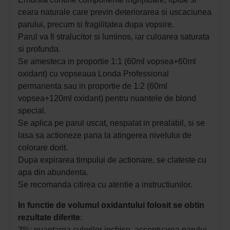
ceara naturale care previn deteriorarea si uscaciunea
parului, precum si fragilitatea dupa vopsire.
Parul va fi stralucitor si luminos, iar culoarea saturata
si profunda.
Se amesteca in proportie 1:1 (60ml vopsea+60ml
oxidant) cu vopseaua Londa Professional
permanenta sau in proportie de 1:2 (60ml
vopsea+120ml oxidant) pentru nuantele de blond
special.
Se aplica pe parul uscat, nespalat in prealabil, si se
lasa sa actioneze pana la atingerea nivelului de
colorare dorit.
Dupa expirarea timpului de actionare, se clateste cu
apa din abundenta.
Se recomanda citirea cu atentie a instructiunilor.
In functie de volumul oxidantului folosit se obtin
rezultate diferite
:
3%: n
uantarea culorilor inchise, a
ccentuarea parului