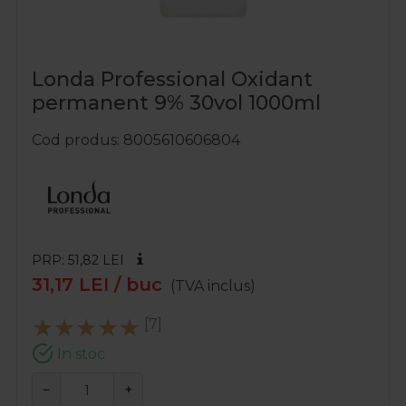
Londa Professional Oxidant
permanent 9% 30vol 1000ml
Cod produs
8005610606804
PRP: 51,82
LEI
31,17
LEI
/ buc
(TVA inclus)
[7]
In stoc
−
+