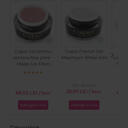
Cupio Gel pentru
Cupio French Gel
Cup
tehnica fara pilire -
Maximum White 5ml
constru
Make-Up Fiber
Milk
Natural 15ml
PRP:
29,00
LEI
PR
28,90
LEI
/ buc
68,00
LEI
/ buc
66,
Adauga in cos
Adauga in cos
Ada
Descriere