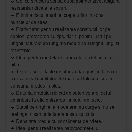
🔸 G
el cu structura solida dupa polimerizare, asigura
rezistenta ridicata la socuri.
🔸 E
limina riscul aparitiei crapaturilor in zona
punctelor de stres.
🔸
Potrivit atat pentru realizarea constructiilor pe
sablon, protezarea cu tips, dar si pentru lucrul pe
unghii naturale de lungime medie sau unghii lungi si
rezistente.
🔸 I
deal pentru modelarea apexului cu tehnica fara
pilire.
🔸 T
extura si calitatile gelului va dau posibilitatea de
a doza ideal cantitatea de material folosita, fara a
consuma produs in plus.
🔸 D
atorita gradului ridicat de autonivelare, gelul
contribuie la eficientizarea timpului de lucru.
🔸 S
tabil pe unghie la modelare, nu curge si nu se
prelinge in santurile laterale sau cuticula.
🔸
Densitate medie cu consistenta de miere.
🔸 I
deal pentru realizarea babyboomer-ului.