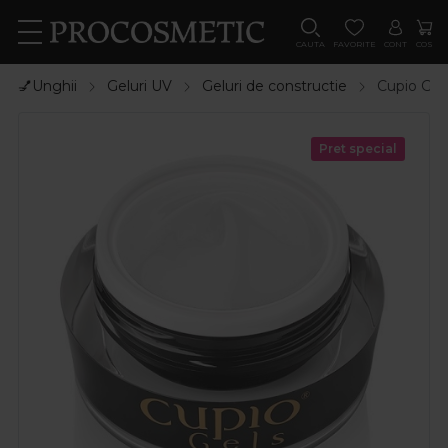
CAUTA
FAVORITE
CONT
COS
💅Unghii
Geluri UV
Geluri de constructie
Cupio Gel 
Pret special