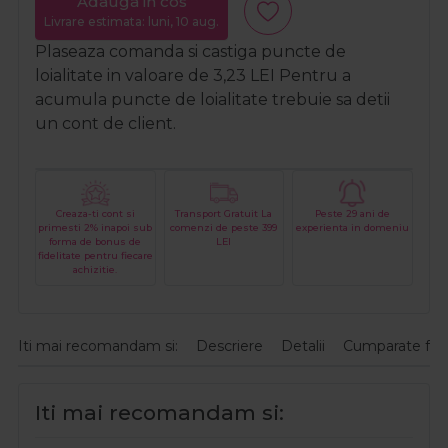
Adauga in cos
Livrare estimata: luni, 10 aug.
Plaseaza comanda si castiga puncte de
loialitate in valoare de
3,23
LEI
Pentru a
acumula puncte de loialitate trebuie sa detii
un cont de client.
Creaza-ti cont si
Transport Gratuit La
Peste 29 ani de
primesti 2% inapoi sub
comenzi de peste 399
experienta in domeniu
forma de bonus de
LEI
fidelitate pentru fiecare
achizitie.
Iti mai recomandam si:
Descriere
Detalii
Cumparate fre
Iti mai recomandam si: