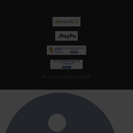
© Procosmetic.ro 2026