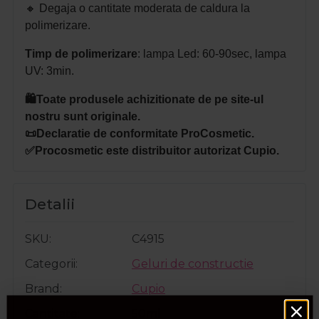
🔸 D
egaja o cantitate moderata de caldura la
polimerizare.
Timp de polimerizare
: l
ampa Led: 60-90sec, l
ampa
UV: 3min.
🛍️Toate produsele achizitionate de pe site-ul
nostru sunt originale.
📜Declaratie de conformitate ProCosmetic.
✅Procosmetic este distribuitor autorizat Cupio.
Detalii
SKU
C4915
Categorii
Geluri de constructie
Brand
Cupio
Cantitate
50ml