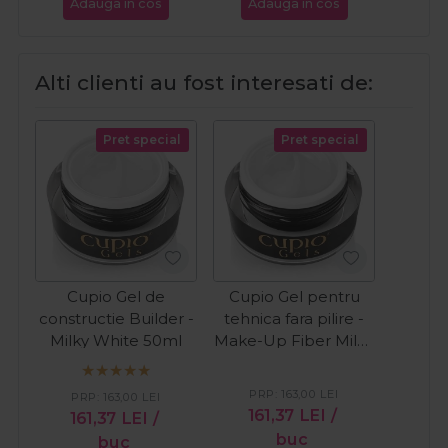
Adauga in cos
Adauga in cos
Ada
Alti clienti au fost interesati de:
Pret special
Pret special
Cupio Gel de
Cupio Gel pentru
constructie Builder -
tehnica fara pilire -
Milky White 50ml
Make-Up Fiber Milky
White 50ml
PRP:
163,00
LEI
PRP:
163,00
LEI
161,37
LEI
/
161,37
LEI
/
buc
buc