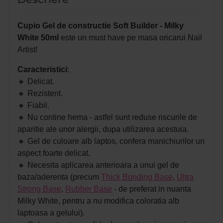
Cupio Gel de constructie Soft Builder - Milky
White 50ml
este un must have pe masa oricarui Nail
Artist!
Caracteristici
:
🔸
Delicat.
🔸
Rezistent.
🔸
Fiabil.
🔸
Nu contine hema - astfel sunt reduse riscurile de
aparitie ale unor alergii, dupa utilizarea acestuia.
🔸
Gel de culoare alb laptos, confera manichiurilor un
aspect foarte delicat.
🔸 N
ecesita aplicarea anterioara a unui gel de
baza/aderenta (precum
Thick Bonding Base
,
Ultra
Strong Base
,
Rubber Base
- de preferat in nuanta
Milky White, pentru a nu modifica coloratia alb
laptoasa a gelului).