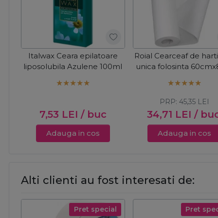
Italwax Ceara epilatoare
Roial Cearceaf de hart
liposolubila Azulene 100ml
unica folosinta 60cm
PRP:
45,35
LEI
7,53
LEI
/ buc
34,71
LEI
/ bu
Adauga in cos
Adauga in cos
Alti clienti au fost interesati de:
Pret special
Pret spec