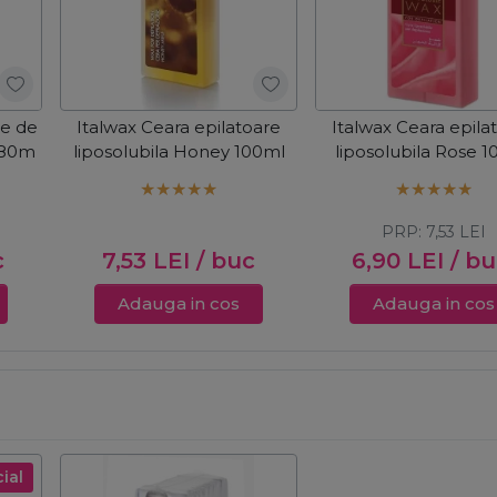
ie de
Italwax Ceara epilatoare
Italwax Ceara epila
x80m
liposolubila Honey 100ml
liposolubila Rose 
PRP:
7,53
LEI
c
7,53
LEI
/ buc
6,90
LEI
/ b
Adauga in cos
Adauga in cos
ial