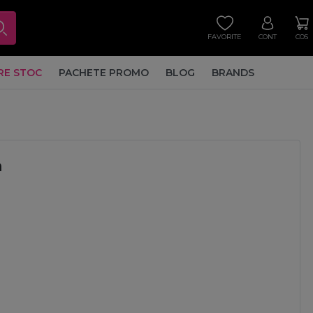
FAVORITE
CONT
COS
RE STOC
PACHETE PROMO
BLOG
BRANDS
m