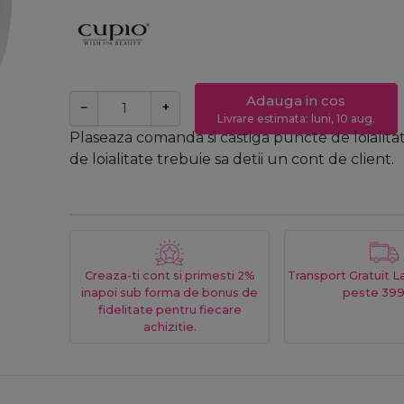
Adauga in cos
−
+
Livrare estimata: luni, 10 aug.
Plaseaza comanda si castiga puncte de loialita
de loialitate trebuie sa detii un cont de client.
Creaza-ti cont si primesti 2%
Transport Gratuit 
inapoi sub forma de bonus de
peste 399
fidelitate pentru fiecare
achizitie.