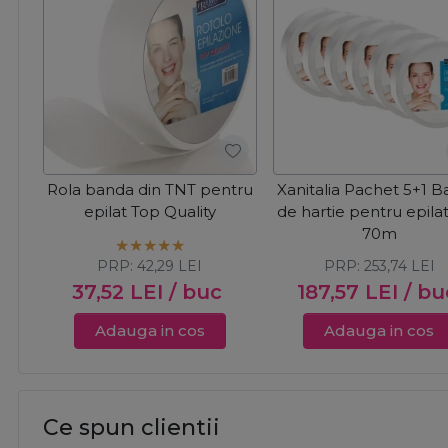
Rola banda din TNT pentru
Xanitalia Pachet 5+1 
epilat Top Quality
de hartie pentru epilat
70m
PRP:
42,29
LEI
PRP:
253,74
LEI
37,52
LEI
/ buc
187,57
LEI
/ bu
Adauga in cos
Adauga in cos
Ce spun clientii