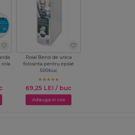
Banda
Roial Benzi de unica
 rola
folosinta pentru epilat
500buc
c
69,25
LEI
/ buc
Adauga in cos