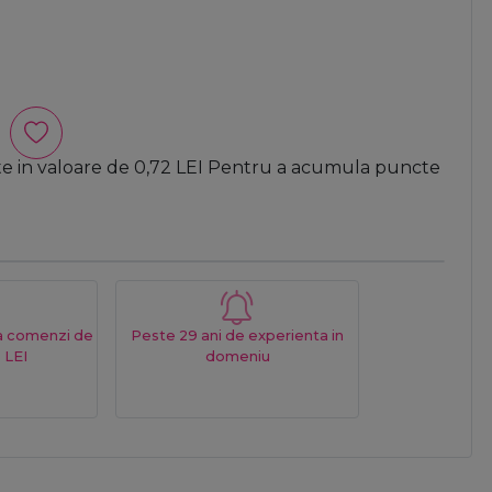
te in valoare de
0,72
LEI
Pentru a acumula puncte
La comenzi de
Peste 29 ani de experienta in
 LEI
domeniu