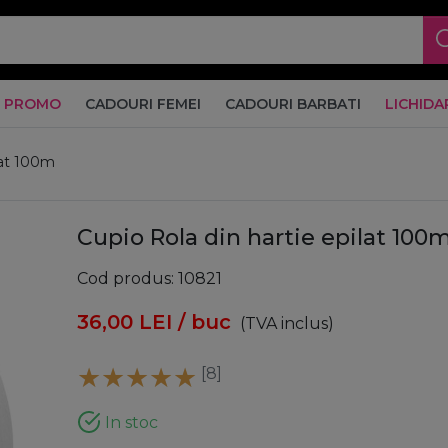
PROMO
CADOURI FEMEI
CADOURI BARBATI
LICHIDA
lat 100m
Cupio Rola din hartie epilat 100
Cod produs
10821
36,00
LEI
/ buc
(TVA inclus)
[8]
In stoc