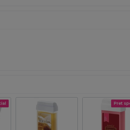
ial
Pret sp