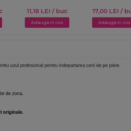
c
11,18
LEI
/ buc
17,00
LEI
/ b
Adauga in cos
Adauga in cos
ntru uzul profesional pentru indepartarea cerii de pe piele.
ctie de zona.
 originale.