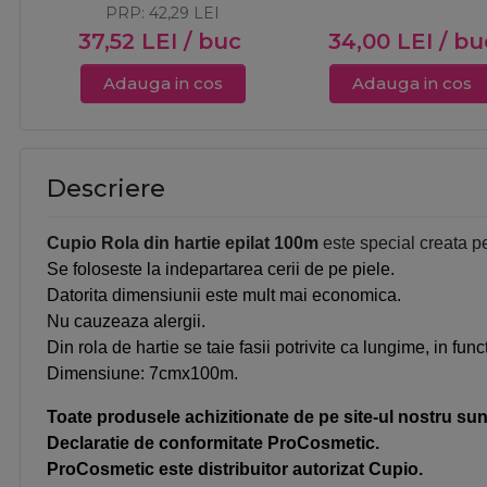
PRP:
42,29
LEI
37,52
LEI
/ buc
34,00
LEI
/ bu
Adauga in cos
Adauga in cos
Descriere
Cupio Rola din hartie epilat 100m
este special creata pe
Se foloseste la indepartarea cerii de pe piele.
Datorita dimensiunii este mult mai economica.
Nu cauzeaza alergii.
Din rola de hartie se taie fasii potrivite ca lungime, in fun
Dimensiune: 7cmx100m.
Toate produsele achizitionate de pe site-ul nostru sunt
Declaratie de conformitate ProCosmetic.
ProCosmetic este distribuitor autorizat Cupio.