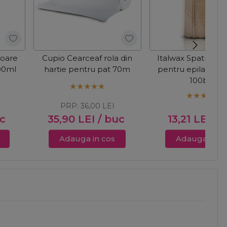
toare
Cupio Cearceaf rola din
Italwax Spatule d
100ml
hartie pentru pat 70m
pentru epilat - St
100buc
PRP:
36,00
LEI
uc
35,90
LEI
/ buc
13,21
LEI
/ 
Adauga in cos
Adauga in c