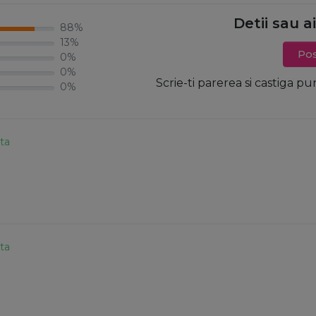
Detii sau a
88%
13%
Pos
0%
0%
Scrie-ti parerea si castiga pu
0%
ata
ata