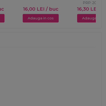
PRP:
20,10
LE
uc
16,00
LEI
/ buc
16,30
LEI
/ 
Adauga in cos
Adauga in c