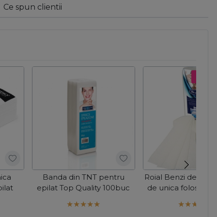
Ce spun clientii
Pret s
ica
Banda din TNT pentru
Roial Benzi de epila
ilat
epilat Top Quality 100buc
de unica folosinta