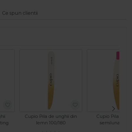
Ce spun clientii
Pret s
hii
Cupio Pila de unghii din
Cupio Pila de un
ting
lemn 100/180
semiluna 120/