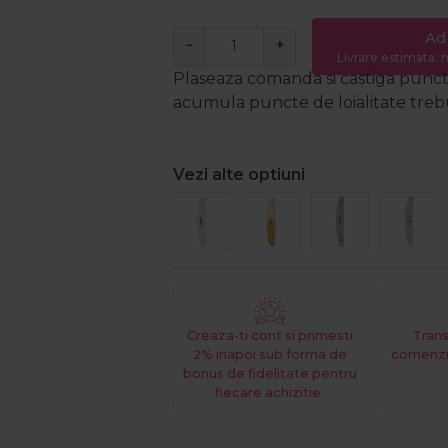
Ad
−
+
Livrare estimata: m
Plaseaza comanda si castiga puncte
acumula puncte de loialitate trebui
Vezi alte optiuni
Creaza-ti cont si primesti
Trans
2% inapoi sub forma de
comenzi
bonus de fidelitate pentru
fiecare achizitie.