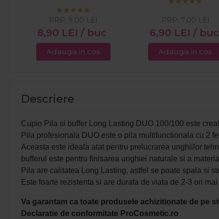
PRP:
9,00
LEI
PRP:
7,00
LEI
8,90
LEI
/ buc
6,90
LEI
/ buc
Adauga in cos
Adauga in cos
Descriere
Cupio Pila si buffer Long Lasting DUO 100/100 este creata
Pila profesionala DUO este o pila multifunctionala cu 2 fete
Aceasta este ideala atat pentru prelucrarea unghiilor tehnice
bufferul este pentru finisarea unghiei naturale si a materia
Pila are calitatea Long Lasting, astfel se poate spala si ste
Este foarte rezistenta si are durata de viata de 2-3 ori ma
Va garantam ca toate produsele achizitionate de pe sit
Declaratie de conformitate ProCosmetic.ro