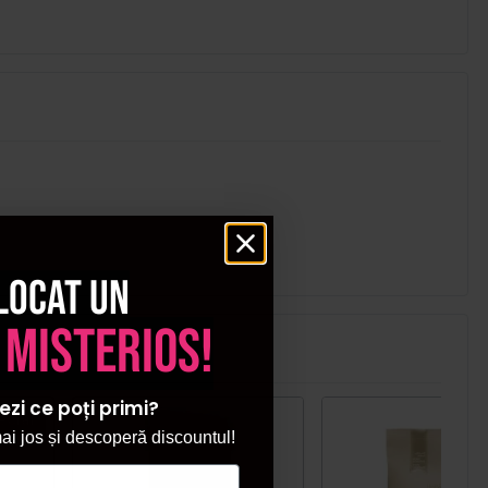
locat un
 misterios!
ezi ce poți primi?
ecial
i jos și descoperă discountul!