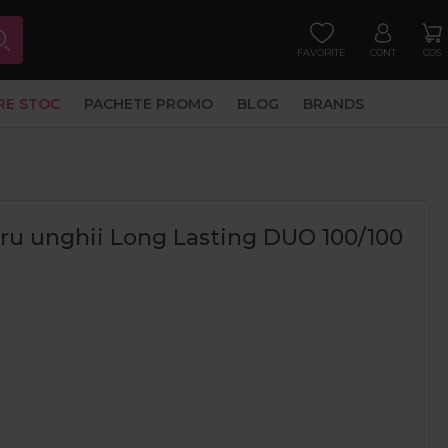
FAVORITE
CONT
COS
RE STOC
PACHETE PROMO
BLOG
BRANDS
ntru unghii Long Lasting DUO 100/100