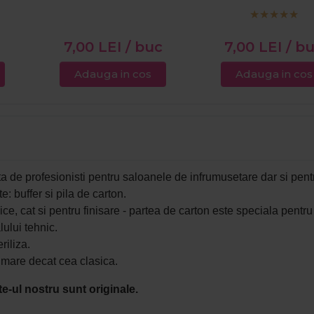
7,00
LEI
/ buc
7,00
LEI
/ b
Adauga in cos
Adauga in cos
 de profesionisti pentru saloanele de infrumusetare dar si pent
: buffer si pila de carton.
, cat si pentru finisare - partea de carton este speciala pentru pi
lului tehnic.
riliza.
i mare decat cea clasica.
e-ul nostru sunt originale.