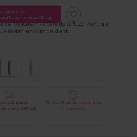
auga in cos
arți 11 aug. - miercuri 12 aug.
 de loialitate in valoare de
0,18
LEI
Pentru a
e sa detii un cont de client.
port Gratuit La
Peste 29 ani de experienta
 de peste 399 LEI
in domeniu