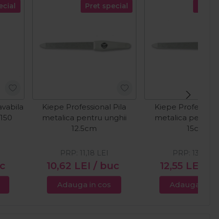
ecial
Pret special
Pret s
avabila
Kiepe Professional Pila
Kiepe Professiona
/150
metalica pentru unghii
metalica pentru 
12.5cm
15cm
PRP:
11,18
LEI
PRP:
13,21
LE
uc
10,62
LEI
/ buc
12,55
LEI
/ 
Adauga in cos
Adauga in c