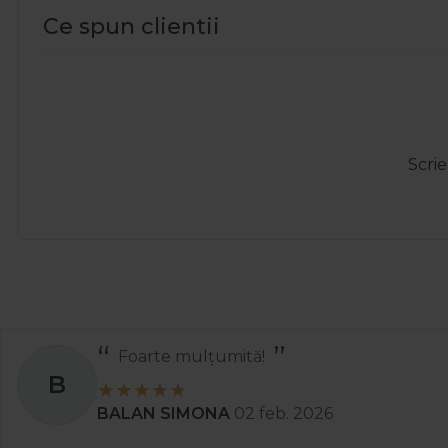
Ce spun clientii
Scrie
Totul a 
A
Ady
01 apr