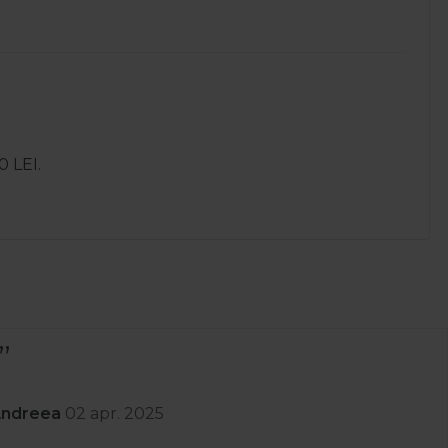
0 LEI.
Comanda a venit rapid prompți cu l
S
greșit și au și retur .Recomand
Stoica C
01 apr. 2025