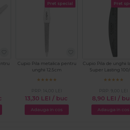
Pret special
Pret sp
entru
Cupio Pila metalica pentru
Cupio Pila de unghii l
unghii 12.5cm
Super Lasting 100
PRP:
14,00
LEI
PRP:
9,00
LEI
c
13,30
LEI
/ buc
8,90
LEI
/ b
Adauga in cos
Adauga in cos