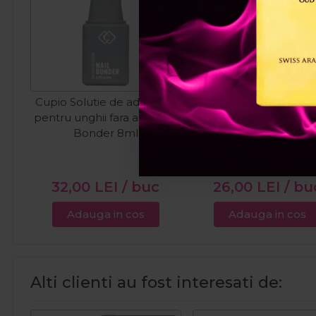
Cupio Solutie de aderenta
Cupio Solutie de preg
pentru unghii fara acid Nail
pentru unghii Nail Pre
Bonder 8ml
32,00
LEI
/ buc
26,00
LEI
/ bu
Adauga in cos
Adauga in cos
Alti clienti au fost interesati de: