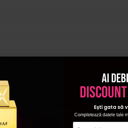
Ai deb
discount
Ești gata să v
Pret sp
Completează datele tale ma