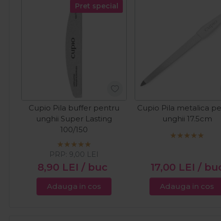
Pret special
Cupio Pila buffer pentru
Cupio Pila metalica p
unghii Super Lasting
unghii 17.5cm
100/150
PRP:
9,00
LEI
8,90
LEI
/ buc
17,00
LEI
/ bu
Adauga in cos
Adauga in cos