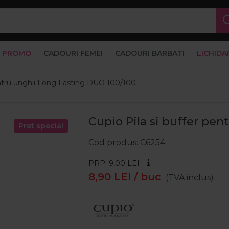
PROMO
CADOURI FEMEI
CADOURI BARBATI
LICHIDA
pentru unghii Long Lasting DUO 100/100
Cupio Pila si buffer pe
Pret special
Cod produs
C6254
PRP: 9,00
LEI
8,90
LEI
/ buc
(TVA inclus)