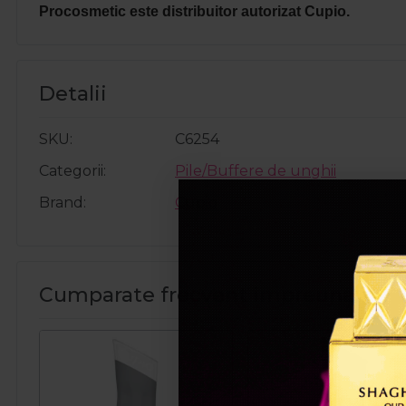
Procosmetic este distribuitor autorizat Cupio.
Detalii
SKU
C6254
Categorii
Pile/Buffere de unghii
Brand
Cupio
Cumparate frecvent impreuna: