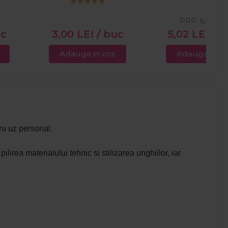
PRP:
6,00
LE
uc
3,00
LEI
/ buc
5,02
LEI
/ b
Adauga in cos
Adauga in c
ru uz personal.
lirea materialului tehnic si stilizarea unghiilor, iar