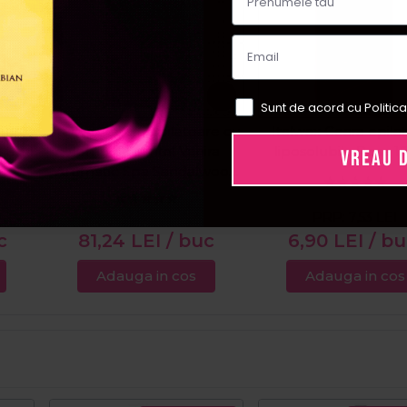
Sunt de acord cu Politica
atire
Italwax Ceara epilatoare cu
Italwax Ceara epila
p 8ml
lemn de santal Vanira
liposolubila Rose 
VREAU 
Aromatic Spa Sandalwood
1kg
PRP:
7,53
LEI
c
81,24
LEI
/ buc
6,90
LEI
/ b
Adauga in cos
Adauga in cos