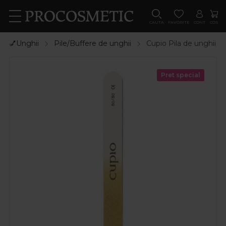
CAUTA
FAVORITE
CONT
COS
💅Unghii
Pile/Buffere de unghii
Cupio Pila de unghii 
Pret special