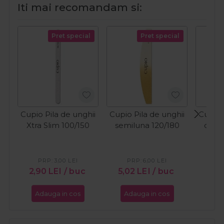
Iti mai recomandam si:
Pret special
Pret special
Cupio Pila de unghii
Cupio Pila de unghii
Cupio 
Xtra Slim 100/150
semiluna 120/180
din 
PRP:
3,00
LEI
PRP:
6,00
LEI
2,90
LEI
/ buc
5,02
LEI
/ buc
3,0
Adauga in cos
Adauga in cos
Ada