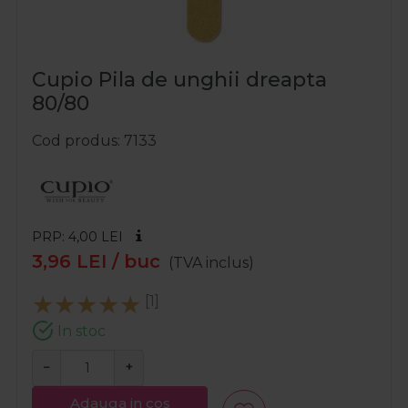
Cupio Pila de unghii dreapta
80/80
Cod produs
7133
PRP: 4,00
LEI
3,96
LEI
/ buc
(TVA inclus)
[1]
In stoc
−
+
Adauga in cos