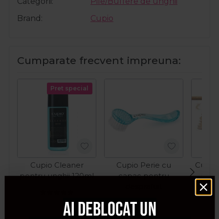
Categorii
Pile/Buffere de unghii
Brand
Cupio
Cumparate frecvent impreuna:
Pret special
Cupio Cleaner
Cupio Perie cu
Cupio 
pentru unghii 120ml
capac pentru
port
desprafuit
man
pedic
Ai deblocat un