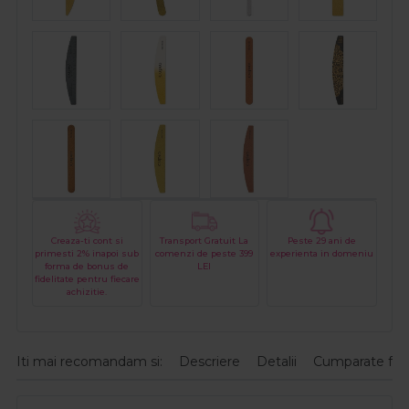
Creaza-ti cont si
Transport Gratuit La
Peste 29 ani de
primesti 2% inapoi sub
comenzi de peste 399
experienta in domeniu
forma de bonus de
LEI
fidelitate pentru fiecare
achizitie.
Iti mai recomandam si:
Descriere
Detalii
Cumparate fre