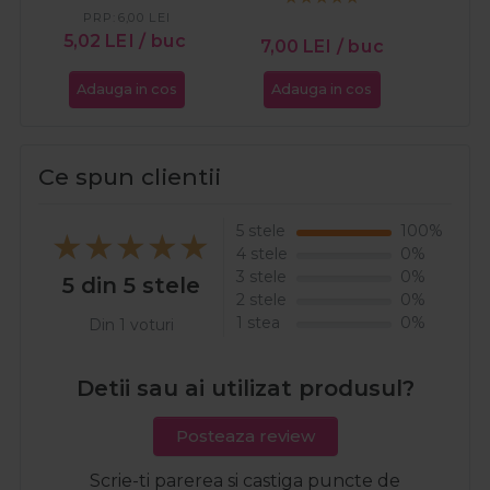
PRP:
6,00
LEI
5,02
LEI
/ buc
7,0
7,00
LEI
/ buc
Adauga in cos
Adauga in cos
Ada
Ce spun clientii
5 stele
100%
4 stele
0%
3 stele
0%
5 din 5 stele
2 stele
0%
1 stea
0%
Din 1 voturi
Detii sau ai utilizat produsul?
Posteaza review
Scrie-ti parerea si castiga puncte de