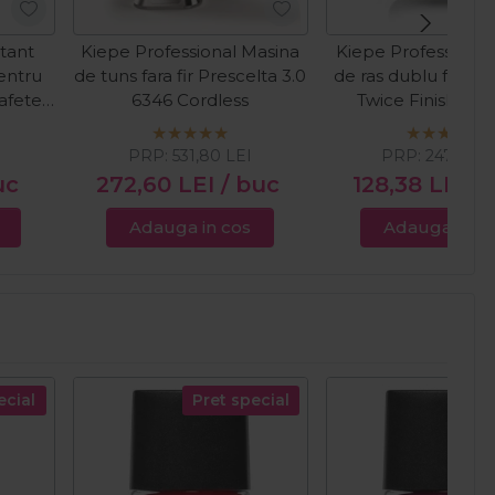
tant
Kiepe Professional Masina
Kiepe Professional
entru
de tuns fara fir Prescelta 3.0
de ras dublu fara fi
afete
6346 Cordless
Twice Finish Cor
PRP:
531,80
LEI
PRP:
247,08
L
uc
272,60
LEI
/ buc
128,38
LEI
/
Adauga in cos
Adauga in c
ecial
Pret special