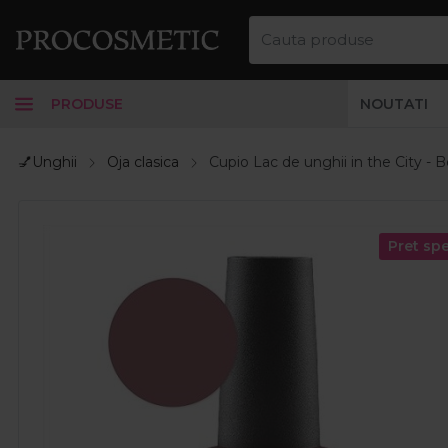
PRODUSE
NOUTATI
💅Unghii
Oja clasica
Cupio Lac de unghii in the City - B
Pret spe