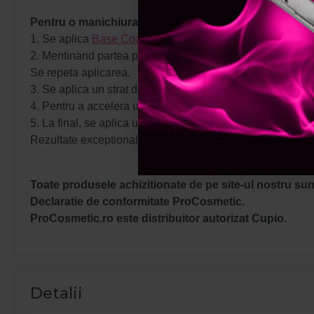
Pentru o manichiura perfecta, urmeaza pasii de mai j
1. Se aplica
Base Coat
sau alt tratament pe unghiile usca
2. Mentinand partea plata a pensulei paralel cu unghia, se
Se repeta aplicarea.
3. Se aplica un strat de
Top Coat
, sigiland cu atentie ungh
4. Pentru a accelera uscarea lacului de unghii, se poate 
5. La final, se aplica ulei de cuticule pentru a le hidrata s
Rezultate exceptionale sunt acum la indemana oricui!
Toate produsele achizitionate de pe site-ul nostru sunt
Declaratie de conformitate ProCosmetic.
ProCosmetic.ro este distribuitor autorizat Cupio.
Detalii