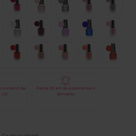
La comenzi de
Peste 29 ani de experienta in
 LEI
domeniu
Ce spun clientii