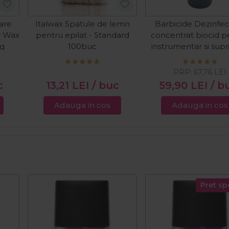
oare
Italwax Spatule de lemn
Barbicide Dezinfec
y Wax
pentru epilat - Standard
concentrat biocid p
kg
100buc
instrumentar si supr
500ml
PRP:
67,76
LEI
c
13,21
LEI
/ buc
59,90
LEI
/ b
Adauga in cos
Adauga in cos
Pret sp