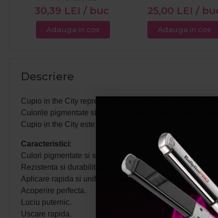
30,39
LEI
/ buc
25,00
LEI
/ bu
Adauga in cos
Adauga in cos
Descriere
Cupio in the City reprezinta o gama de lacuri de unghii pr
Culorile pigmentate si stralucitoare din gama Cupio in the 
Cupio in the City este aliatul tau cand doresti sa arati fab
Caracteristici
:
Culori pigmentate si stralucitoare.
Rezistenta si durabilitate pe unghii.
Aplicare rapida si uniforma datorita pensulei speciale.
Acoperire perfecta.
Luciu puternic.
Uscare rapida.