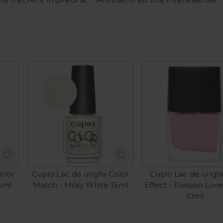
olor
Cupio Lac de unghii Color
Cupio Lac de unghi
5ml
Match - Milky White 15ml
Effect - Parisian Lov
10ml