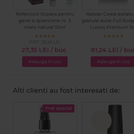
Refectocil Vopsea pentru
Italwax Ceara epilat
gene si sprancene nr. 3
granule aurie Full Bod
maro natural 15ml
Luxury Premium 1
PRP:
28,56
LEI
27,35
LEI
/ buc
81,24
LEI
/ bu
Adauga in cos
Adauga in cos
Alti clienti au fost interesati de:
Pret special