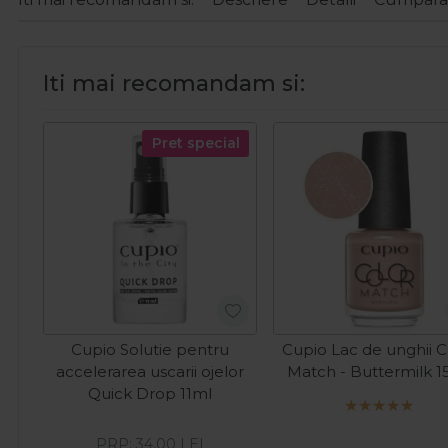
Iti mai recomandam si:
Pret special
Cupio Solutie pentru
Cupio Lac de unghii C
accelerarea uscarii ojelor
Match - Buttermilk 1
Quick Drop 11ml
PRP:
34,00
LEI