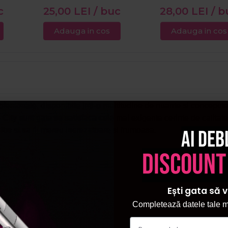
c
25,00
LEI
/ buc
28,00
LEI
/ b
Adauga in cos
Adauga in cos
ofesionale, disponibile intr-o multitudine de nuante si conceput
City sunt gata sa satisfaca cele mai exigente cerinte de calitate
ulos si sa fii mereu increzatoare si frumoasa.
Ai deb
discount
Ești gata să v
Completează datele tale ma