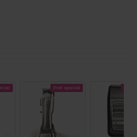
ecial
Pret special
Pret s