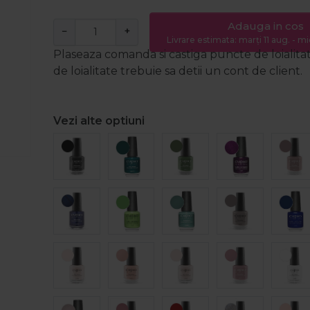
Adauga in cos
−
+
Livrare estimata: marți 11 aug. - mi
Plaseaza comanda si castiga puncte de loialita
de loialitate trebuie sa detii un cont de client.
Vezi alte optiuni