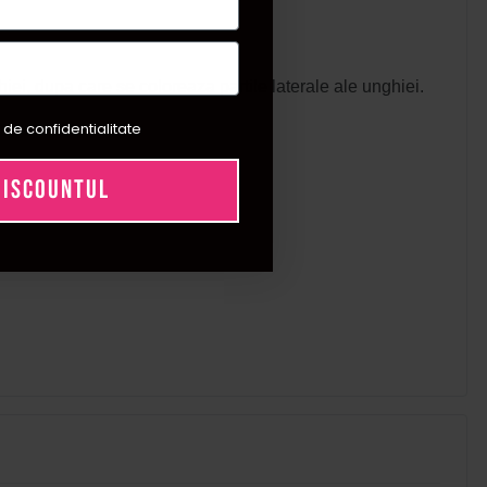
iei, dupa care se coloreaza partile laterale ale unghiei.
 de confidentialitate
DISCOUNTUL