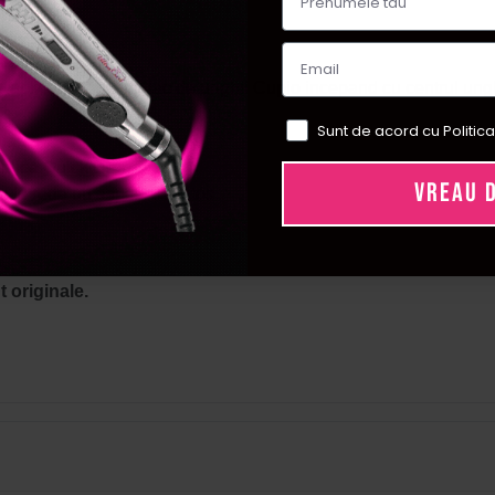
os
:
te si degresate.
 aplica un strat de lac de unghii Cupio incepand cu centrul ungh
Sunt de acord cu Politica
ia.
aplica
Quick Drop
.
VREAU 
i a le reda un aspect sanatos.
 originale.