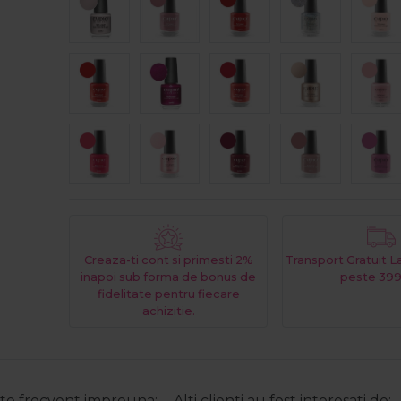
Creaza-ti cont si primesti 2%
Transport Gratuit 
inapoi sub forma de bonus de
peste 399
fidelitate pentru fiecare
achizitie.
e frecvent impreuna:
Alti clienti au fost interesati de: