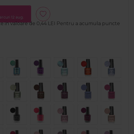
ercuri 12 aug.
te in valoare de
0,44
LEI
Pentru a acumula puncte