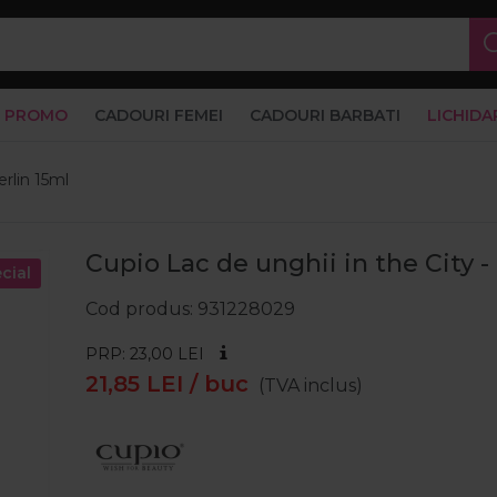
PROMO
CADOURI FEMEI
CADOURI BARBATI
LICHIDA
erlin 15ml
Cupio Lac de unghii in the City -
cial
Cod produs
931228029
PRP: 23,00
LEI
21,85
LEI
/ buc
(TVA inclus)