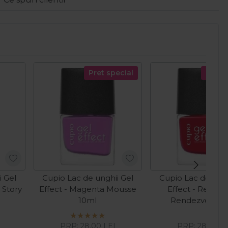
Pret special
Pret s
i Gel
Cupio Lac de unghii Gel
Cupio Lac de ungh
e Story
Effect - Magenta Mousse
Effect - Red Ca
10ml
Rendezvous 1
PRP:
28,00
LEI
PRP:
28,00
L