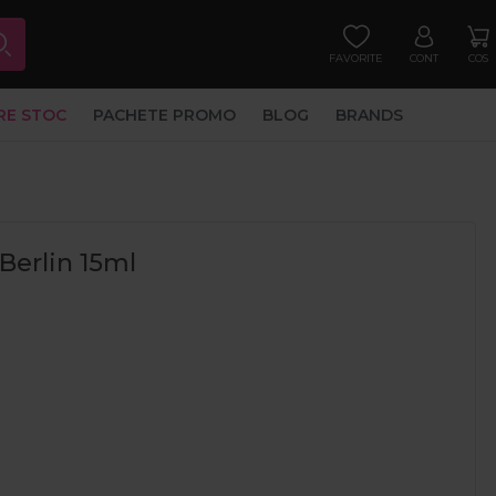
FAVORITE
CONT
COS
RE STOC
PACHETE PROMO
BLOG
BRANDS
 Berlin 15ml