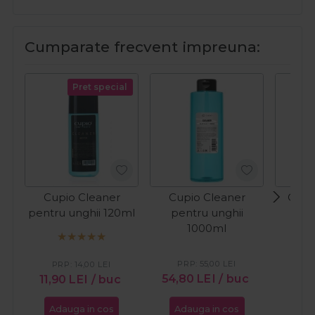
Cumparate frecvent impreuna:
Pret special
Cupio Cleaner
Cupio Cleaner
Cupio
pentru unghii 120ml
pentru unghii
pen
1000ml
PRP:
55,00
LEI
PRP:
14,00
LEI
54,80
LEI
/ buc
7,0
11,90
LEI
/ buc
Adauga in cos
Adauga in cos
Ada