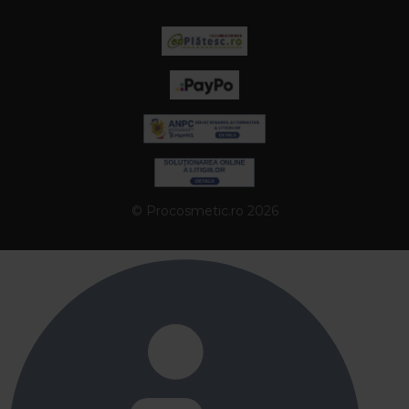
© Procosmetic.ro 2026