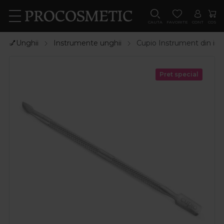
CAUTA
FAVORITE
CONT
COS
💅Unghii
Instrumente unghii
Cupio Instrument din ino
Pret special