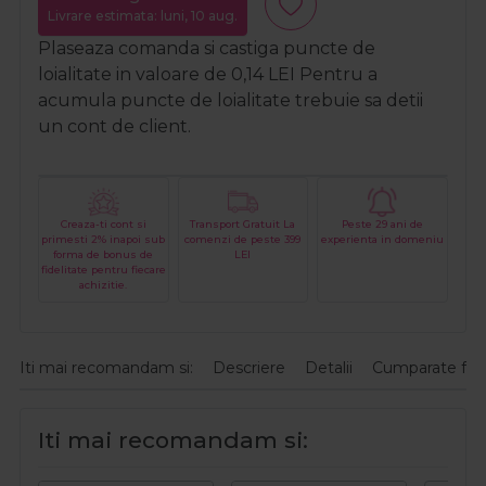
Livrare estimata: luni, 10 aug.
Plaseaza comanda si castiga puncte de
loialitate in valoare de
0,14
LEI
Pentru a
acumula puncte de loialitate trebuie sa detii
un cont de client.
Creaza-ti cont si
Transport Gratuit La
Peste 29 ani de
primesti 2% inapoi sub
comenzi de peste 399
experienta in domeniu
forma de bonus de
LEI
fidelitate pentru fiecare
achizitie.
Iti mai recomandam si:
Descriere
Detalii
Cumparate fre
Iti mai recomandam si: