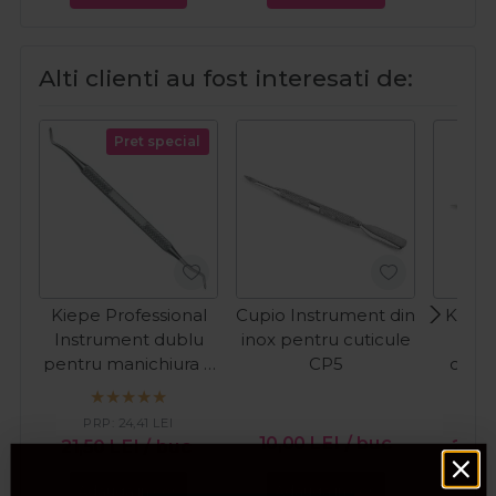
Alti clienti au fost interesati de:
Pret special
Kiepe Professional
Cupio Instrument din
Kiepe
Instrument dublu
inox pentru cuticule
For
pentru manichiura si
CP5
cutic
pedichiura 414
PRP:
24,41
LEI
PR
10,00
LEI
/ buc
21,50
LEI
/ buc
29,
Adauga in cos
Adauga in cos
Ada