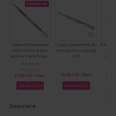
Pret special
Kiepe Professional
Cupio Instrument din
Kiepe
Instrument dublu
inox pentru cuticule
For
pentru manichiura si
CP5
cutic
pedichiura 414
PRP:
24,41
LEI
PR
10,00
LEI
/ buc
21,50
LEI
/ buc
29,
Adauga in cos
Adauga in cos
Ada
Descriere