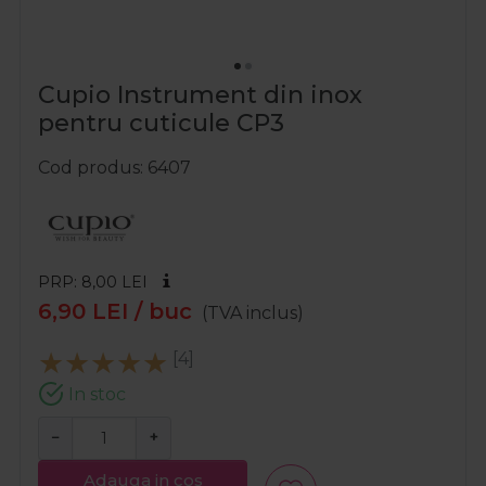
Cupio Instrument din inox
pentru cuticule CP3
Cod produs
6407
PRP: 8,00
LEI
6,90
LEI
/ buc
(TVA inclus)
[4]
In stoc
−
+
Adauga in cos