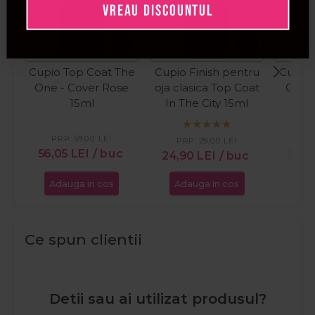
VREAU DISCOUNTUL
Cupio Top Coat The
Cupio Finish pentru
Cupio 
One - Cover Rose
oja clasica Top Coat
One -
15ml
In The City 15ml
PRP:
59,00
LEI
PRP:
29,00
LEI
59,
56,05
LEI
/ buc
24,90
LEI
/ buc
Adauga in cos
Adauga in cos
Ada
Ce spun clientii
Detii sau ai utilizat produsul?