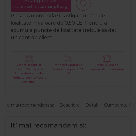
Adauga in cos
Livrare estimata: marți, 11 aug.
Plaseaza comanda si castiga puncte de
loialitate in valoare de
0,50
LEI
Pentru a
acumula puncte de loialitate trebuie sa detii
un cont de client.
Creaza-ti cont si
Transport Gratuit La
Peste 29 ani de
primesti 2% inapoi sub
comenzi de peste 399
experienta in domeniu
forma de bonus de
LEI
fidelitate pentru fiecare
achizitie.
Iti mai recomandam si:
Descriere
Detalii
Cumparate fre
Iti mai recomandam si: