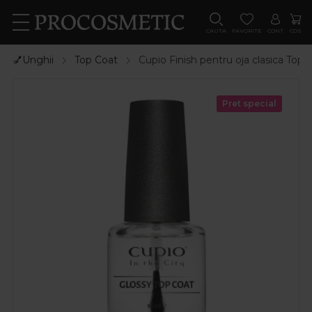
CAUTA
FAVORITE
CONT
COS
💅Unghii
Top Coat
Cupio Finish pentru oja clasica Top 
Pret special