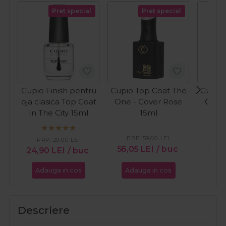
Pret special
Pret special
Cupio Finish pentru
Cupio Top Coat The
Cupio 
oja clasica Top Coat
One - Cover Rose
One -
In The City 15ml
15ml
PRP:
59,00
LEI
PRP:
29,00
LEI
59,
56,05
LEI
/ buc
24,90
LEI
/ buc
Adauga in cos
Adauga in cos
Ada
Descriere