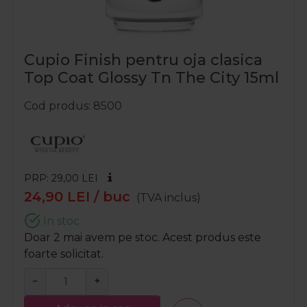
Cupio Finish pentru oja clasica
Top Coat Glossy Tn The City 15ml
Cod produs
8500
PRP: 29,00
LEI
24,90
LEI
/ buc
(TVA inclus)
In stoc
Doar 2 mai avem pe stoc. Acest produs este
foarte solicitat.
−
+