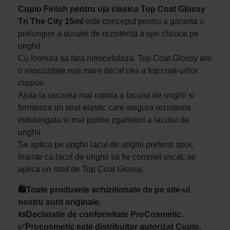
Cupio Finish pentru oja clasica Top Coat Glossy
Tn The City 15ml
este conceput pentru a garanta o
prelungire a duratei de rezistenta a ojei clasice pe
unghii.
Cu formula sa fara nitroceluloza, Top Coat Glossy are
o vascozitate mai mare decat cea a top coat-urilor
clasice.
Ajuta la uscarea mai rapida a lacului de unghii si
formeaza un strat elastic care asigura rezistenta
indelungata si mai putine zgarieturi a lacului de
unghii.
Se aplica pe unghii lacul de unghii preferat apoi,
inainte ca lacul de unghii sa fie complet uscat, se
aplica un strat de Top Coat Glossy.
🛍️Toate produsele achizitionate de pe site-ul
nostru sunt originale.
📜Declaratie de conformitate ProCosmetic.
✅Procosmetic este distribuitor autorizat Cupio.