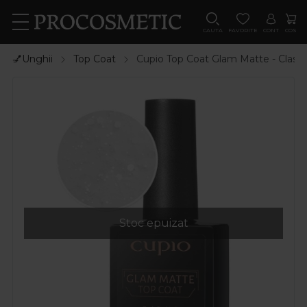
CAUTA
FAVORITE
CONT
COS
💅Unghii
Top Coat
Cupio Top Coat Glam Matte - Class
Stoc epuizat