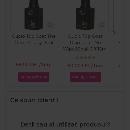
Cupio Top Coat The
Cupio Top Coat
Cupi
One - Glossy 15ml
Diamond - No
Hema
Wipe&Soak Off 15ml
PR
59,00
LEI
/ buc
59,
60,00
LEI
/ buc
Adauga in cos
Adauga in cos
Ada
Ce spun clientii
Detii sau ai utilizat produsul?