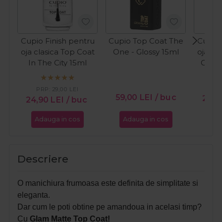
Cupio Finish pentru
Cupio Top Coat The
Cupio 
oja clasica Top Coat
One - Glossy 15ml
oja cl
In The City 15ml
Gloss
PR
PRP:
29,00
LEI
59,00
LEI
/ buc
24,
24,90
LEI
/ buc
Adauga in cos
Adauga in cos
Ada
Descriere
O manichiura frumoasa este definita de simplitate si
eleganta.
Dar cum le poti obtine pe amandoua in acelasi timp?
Cu
Glam Matte Top Coat!