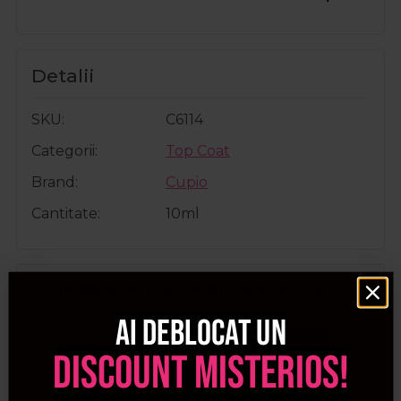
Detalii
SKU
C6114
Categorii
Top Coat
Brand
Cupio
Cantitate
10ml
Cumparate frecvent impreuna:
Ai deblocat un
Pret special
discount misterios!