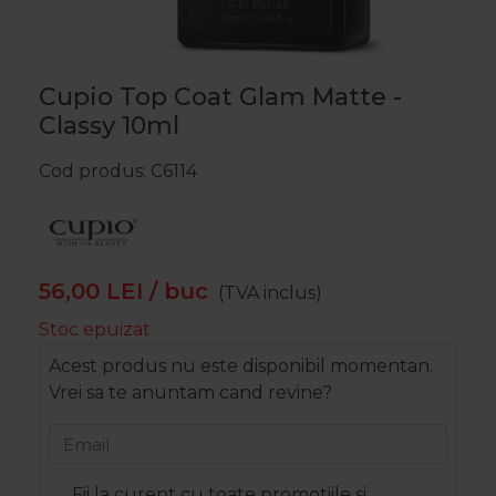
Cupio Top Coat Glam Matte -
Classy 10ml
Cod produs
C6114
56,00
LEI
/ buc
(TVA inclus)
Stoc epuizat
Acest produs nu este disponibil momentan.
Vrei sa te anuntam cand revine?
Email
Fii la curent cu toate promotiile si