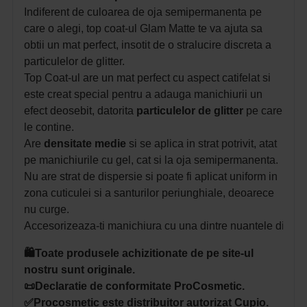
Indiferent de culoarea de oja semipermanenta pe
care o alegi, top coat-ul Glam Matte te va ajuta sa
obtii un mat perfect, insotit de o stralucire discreta a
particulelor de glitter.
Top Coat-ul are un mat perfect cu aspect catifelat si
este creat special pentru a adauga manichiurii un
efect deosebit, datorita
particulelor de glitter
pe care
le contine.
Are
densitate medie
si se aplica in strat potrivit, atat
pe manichiurile cu gel, cat si la oja semipermanenta.
Nu are strat de dispersie si poate fi aplicat uniform in
zona cuticulei si a santurilor periunghiale, deoarece
nu curge.
Accesorizeaza-ti manichiura cu una dintre nuantele din co
🛍️Toate produsele achizitionate de pe site-ul
nostru sunt originale.
📜Declaratie de conformitate ProCosmetic.
✅Procosmetic este distribuitor autorizat Cupio.