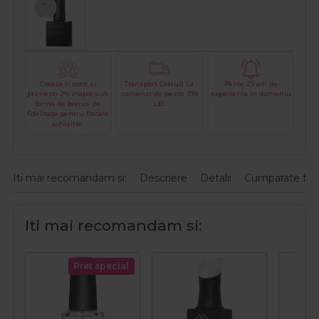
Creaza-ti cont si
Transport Gratuit La
Peste 29 ani de
primesti 2% inapoi sub
comenzi de peste 399
experienta in domeniu
forma de bonus de
LEI
fidelitate pentru fiecare
achizitie.
Iti mai recomandam si:
Descriere
Detalii
Cumparate fre
Iti mai recomandam si:
Pret special