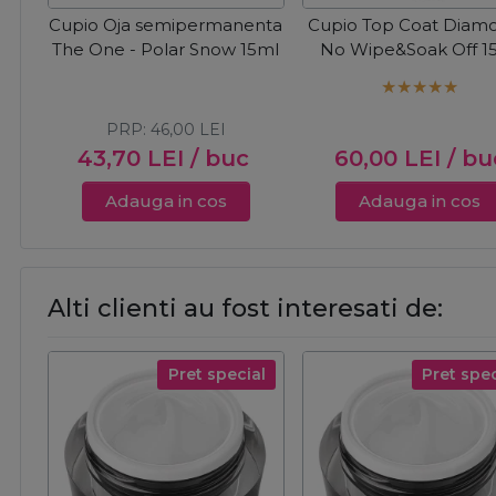
Cupio Oja semipermanenta
Cupio Top Coat Diamo
The One - Polar Snow 15ml
No Wipe&Soak Off 1
PRP:
46,00
LEI
43,70
LEI
/ buc
60,00
LEI
/ bu
Adauga in cos
Adauga in cos
Alti clienti au fost interesati de:
Pret special
Pret spec