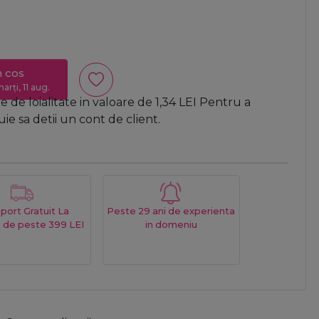
n cos
arți, 11 aug.
 de loialitate in valoare de
1,34
LEI
Pentru a
e sa detii un cont de client.
port Gratuit La
Peste 29 ani de experienta
 de peste 399 LEI
in domeniu