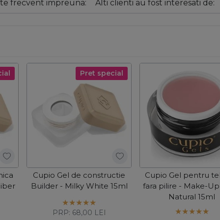
e frecvent impreuna:
Alti clienti au fost interesati de:
ial
Pret special
nica
Cupio Gel de constructie
Cupio Gel pentru te
Fiber
Builder - Milky White 15ml
fara pilire - Make-Up
Natural 15ml
PRP:
68,00
LEI