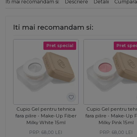
Iti mai recomandam si:
Descriere
Detalii
Cumparat
Iti mai recomandam si:
Pret special
Pret spec
Cupio Gel pentru tehnica
Cupio Gel pentru teh
fara pilire - Make-Up Fiber
fara pilire - Make-Up 
Milky White 15ml
Milky Pink 15ml
PRP:
68,00
LEI
PRP:
68,00
LEI