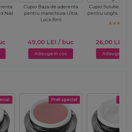
erenta
Cupio Baza de aderenta
Cupio Solutie de p
id Nail
pentru manichiura Ultra
pentru unghii Nail 
Lock 8ml
uc
49,00
LEI
/ buc
26,00
LEI
/ 
Adauga in cos
Adauga in c
ecial
Pret special
Pret s