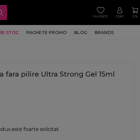
FAVORITE
CONT
COS
RE STOC
PACHETE PROMO
BLOG
BRANDS
 fara pilire Ultra Strong Gel 15ml
us este foarte solicitat.