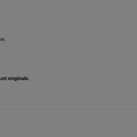
;
re.
unt originale.