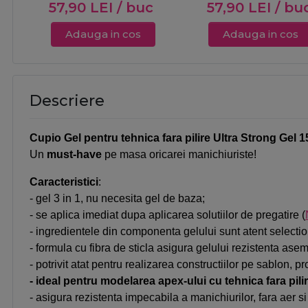
57,90
LEI
/ buc
57,90
LEI
/ bu
Adauga in cos
Adauga in cos
Descriere
Cupio Gel pentru tehnica fara pilire Ultra Strong Gel 
Un 
must-have
 pe masa oricarei manichiuriste!
Caracteristici
:
-
gel 3 in 1, nu necesita gel de baza;
- se aplica imediat dupa aplicarea solutiilor de pregatire (
-
ingredientele din componenta gelului sunt atent selectio
-
formula cu fibra de sticla asigura gelului rezistenta asem
-
potrivit atat pentru realizarea constructiilor pe sablon, 
-
ideal pentru modelarea apex-ului cu tehnica fara pilir
-
asigura rezistenta impecabila a manichiurilor, fara aer si