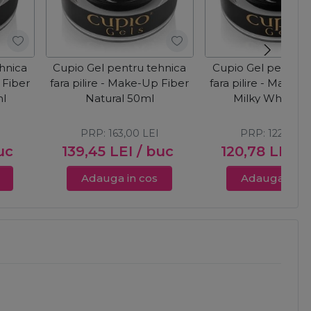
hnica
Cupio Gel pentru tehnica
Cupio Gel pentru 
 Fiber
fara pilire - Make-Up Fiber
fara pilire - Make-
ml
Natural 50ml
Milky White 3
PRP:
163,00
LEI
PRP:
122,00
L
uc
139,45
LEI
/ buc
120,78
LEI
/
Adauga in cos
Adauga in c