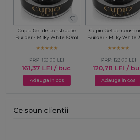
Cupio Gel de constructie
Cupio Gel de constru
Builder - Milky White 50ml
Builder - Milky White
PRP:
163,00
LEI
PRP:
122,00
LEI
161,37
LEI
/ buc
120,78
LEI
/ bu
Adauga in cos
Adauga in cos
Ce spun clientii