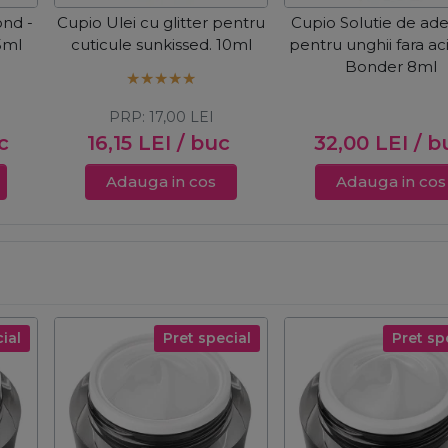
nd -
Cupio Ulei cu glitter pentru
Cupio Solutie de ad
5ml
cuticule sunkissed. 10ml
pentru unghii fara ac
Bonder 8ml
PRP:
17,00
LEI
c
16,15
LEI
/ buc
32,00
LEI
/ b
Adauga in cos
Adauga in cos
ial
Pret special
Pret sp