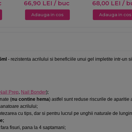
c
66,90
LEI
/ buc
68,00
LEI
/ b
Adauga in cos
Adauga in cos
15ml
- rezistenta acrilului si beneficiile unui gel impletite intr-un 
Nail Prep
,
Nail Bonder
);
nate (
nu contine
hema
) astfel sunt reduse riscurile de aparitie 
anatoare acrilului;
protezarea cu tips, dar si pentru lucrul pe unghii naturale de lung
e;
 fara fisuri, pana la 4 saptamani;