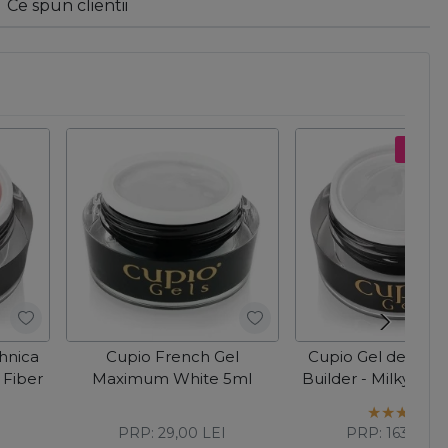
Ce spun clientii
Pret s
hnica
Cupio French Gel
Cupio Gel de cons
 Fiber
Maximum White 5ml
Builder - Milky Wh
PRP:
29,00
LEI
PRP:
163,00
L