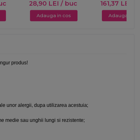
uc
28,90
LEI
/ buc
161,37
LEI
/ 
Adauga in cos
Adauga in c
singur produs!
ale unor alergii, dupa utilizarea acestuia;
ime medie sau unghii lungi si rezistente;