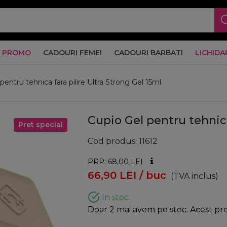
PROMO
CADOURI FEMEI
CADOURI BARBATI
LICHIDA
pentru tehnica fara pilire Ultra Strong Gel 15ml
Cupio Gel pentru tehnica
Pret special
Cod produs
11612
PRP: 68,00
LEI
66,90
LEI
/ buc
(TVA inclus)
In stoc
Doar 2 mai avem pe stoc. Acest prod