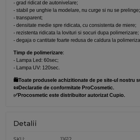
-
grad ridicat de autonivelare;
-
stabil pe unghie la modelare, nu curge si nu se prelinge
-
transparent;
-
densitate medie spre ridicata, cu consistenta de miere;
-
rezistenta ridicata la lovituri si socuri dupa polimerizare;
- 
degaja o cantitate foarte redusa de caldura la polimeriza
Timp de polimerizare
:
-
Lampa Led: 60sec;
- 
Lampa UV: 120sec.
🛍️Toate produsele achizitionate de pe site-ul nostru s
📜Declaratie de conformitate ProCosmetic.
✅Procosmetic este distribuitor autorizat Cupio.
Detalii
SKU
11612