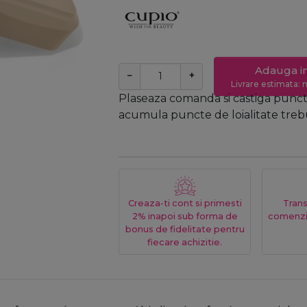
Adauga i
−
+
Livrare estimata: m
Plaseaza comanda si castiga puncte
acumula puncte de loialitate trebui
Creaza-ti cont si primesti
Trans
2% inapoi sub forma de
comenzi
bonus de fidelitate pentru
fiecare achizitie.