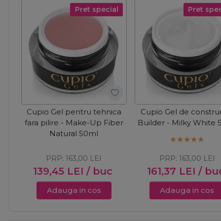
Pret special
Pret spec
Cupio Gel pentru tehnica
Cupio Gel de constru
fara pilire - Make-Up Fiber
Builder - Milky White
Natural 50ml
PRP:
163,00
LEI
PRP:
163,00
LEI
139,45
LEI
/ buc
161,37
LEI
/ bu
Adauga in cos
Adauga in cos