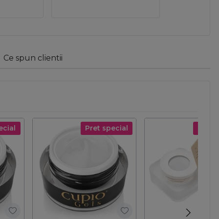
Ce spun clientii
ecial
Pret special
Pret s