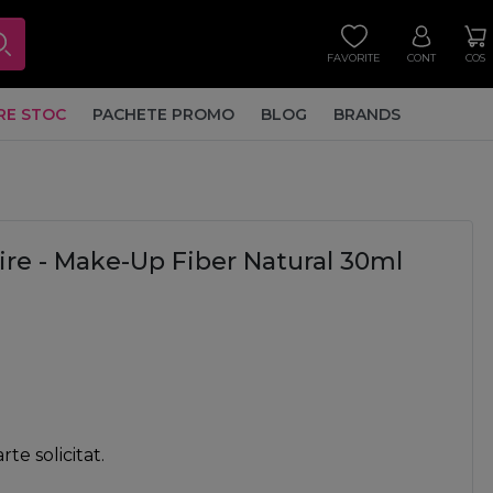
FAVORITE
CONT
COS
RE STOC
PACHETE PROMO
BLOG
BRANDS
lire - Make-Up Fiber Natural 30ml
te solicitat.