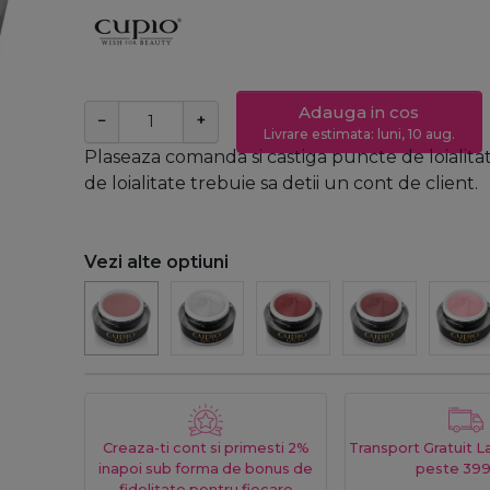
Adauga in cos
−
+
Livrare estimata: luni, 10 aug.
Plaseaza comanda si castiga puncte de loialita
de loialitate trebuie sa detii un cont de client.
Vezi alte optiuni
Creaza-ti cont si primesti 2%
Transport Gratuit 
inapoi sub forma de bonus de
peste 399
fidelitate pentru fiecare