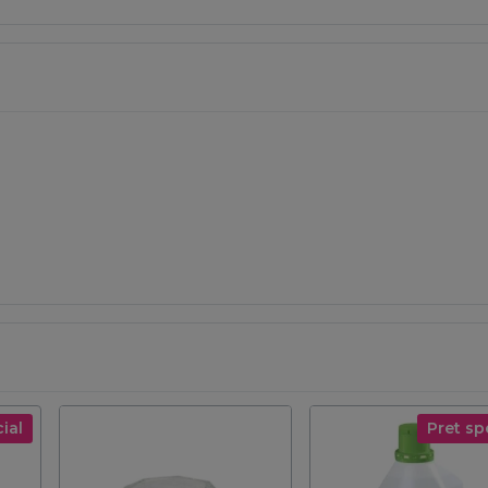
ial
Pret sp