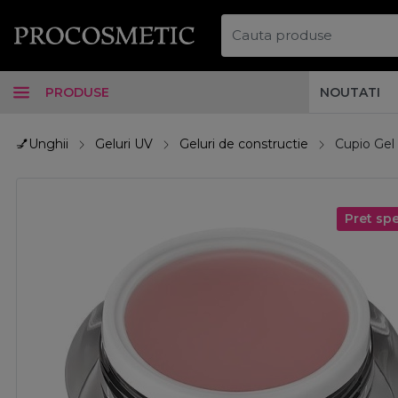
PRODUSE
NOUTATI
💅Unghii
Geluri UV
Geluri de constructie
Cupio Gel 
Pret spe