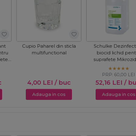
ant
Cupio Paharel din sticla
Schulke Dezinfec
ntru
multifunctional
biocid lichid pen
fete
suprafete Mikrozi
Liquid 1000ml
PRP:
60,00
LEI
c
4,00
LEI
/ buc
52,16
LEI
/ b
Adauga in cos
Adauga in cos