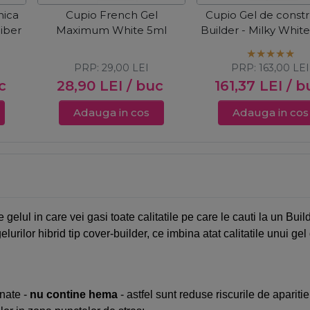
nica
Cupio French Gel
Cupio Gel de constr
Fiber
Maximum White 5ml
Builder - Milky Whit
PRP:
29,00
LEI
PRP:
163,00
LEI
c
28,90
LEI
/ buc
161,37
LEI
/ b
Adauga in cos
Adauga in cos
elul in care vei gasi toate calitatile pe care le cauti la un Build
urilor hibrid tip cover-builder, ce imbina atat calitatile unui gel
onate -
nu contine hema
- astfel sunt reduse riscurile de aparitie