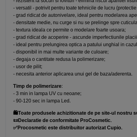
- rezistent la socuri si lovituri - elimina riscul aparitiei fis
- versatil - potrivit pentru toate tehnicile de lucru (protec
- grad ridicat de autonivelare, ideal pentru modelarea apexu
- densitate medie, nu curge si nu se prelinge spre cuticula
- textura ideala ce permite o modelare foarte usoara;
- grad ridicat de acoperire - ascunde imperfectiunile placi
- ideal pentru prelungirea optica a patului unghial in cazu
- disponibil in mai multe variante de culoare;
- degaja o cantitate redusa la polimerizare;
- usor de pilit;
- necesita anterior aplicarea unui gel de baza/aderenta.
Timp de polimerizare
:
- 3 min in lampa UV cu neoane;
- 90-120 sec in lampa Led.
🛍️Toate produsele achizitionate de pe site-ul nostru s
📜Declaratie de conformitate ProCosmetic.
✅Procosmetic este distribuitor autorizat Cupio.