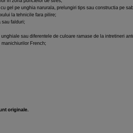
urilor in zona punctelor de stres;
tie cu gel pe unghia narurala, prelungiri tips sau constructia pe sa
lui la tehnicile fara pilire;
 sau falduri;
i unghiale sau diferentele de culoare ramase de la intretineri ant
l manichiurilor French;
unt originale.