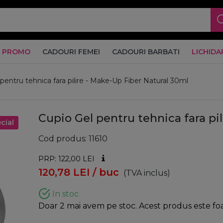
PROMO
CADOURI FEMEI
CADOURI BARBATI
LICHIDA
pentru tehnica fara pilire - Make-Up Fiber Natural 30ml
Cupio Gel pentru tehnica fara pi
cial
Cod produs
11610
PRP: 122,00
LEI
120,78
LEI
/ buc
(TVA inclus)
In stoc
Doar 2 mai avem pe stoc. Acest produs este foar