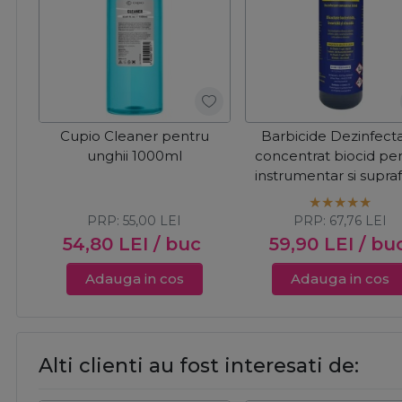
Cupio Cleaner pentru
Barbicide Dezinfect
unghii 1000ml
concentrat biocid pe
instrumentar si supra
500ml
PRP:
55,00
LEI
PRP:
67,76
LEI
54,80
LEI
/ buc
59,90
LEI
/ bu
Adauga in cos
Adauga in cos
Alti clienti au fost interesati de: