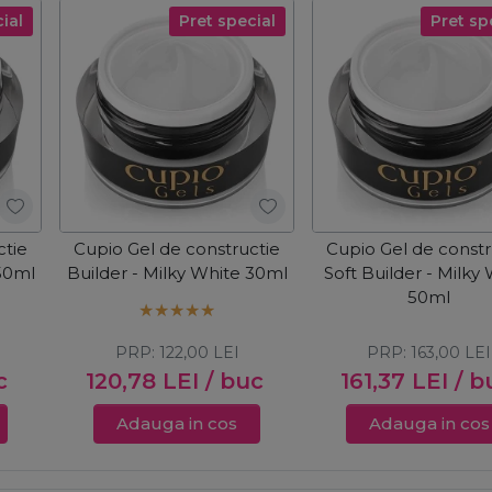
ial
Pret special
Pret sp
ctie
Cupio Gel de constructie
Cupio Gel de constr
 50ml
Builder - Milky White 30ml
Soft Builder - Milky
50ml
PRP:
122,00
LEI
PRP:
163,00
LEI
c
120,78
LEI
/ buc
161,37
LEI
/ b
Adauga in cos
Adauga in cos