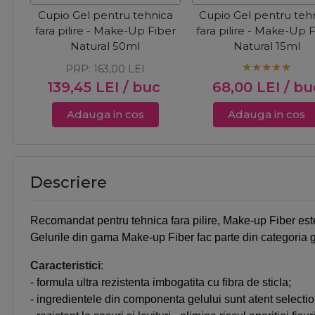
Cupio Gel pentru tehnica
Cupio Gel pentru teh
fara pilire - Make-Up Fiber
fara pilire - Make-Up 
Natural 50ml
Natural 15ml
PRP:
163,00
LEI
139,45
LEI
/ buc
68,00
LEI
/ bu
Adauga in cos
Adauga in cos
Descriere
Recomandat pentru tehnica fara pilire, Make-up Fiber este g
Gelurile din gama Make-up Fiber fac parte din categoria gel
Caracteristici
:
- formula ultra rezistenta imbogatita cu fibra de sticla;
- ingredientele din componenta gelului sunt atent selecti