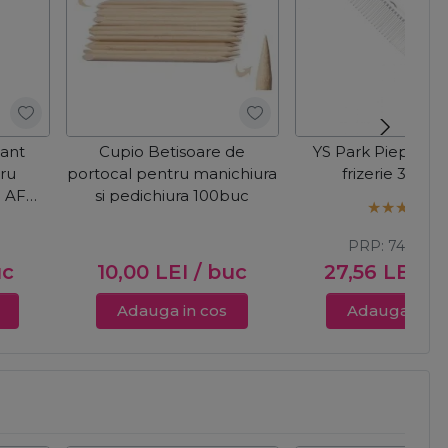
tant
Cupio Betisoare de
YS Park Pieptan 
tru
portocal pentru manichiura
frizerie 339 - 
d AF
si pedichiura 100buc
PRP:
74,00
L
uc
10,00
LEI
/ buc
27,56
LEI
/ 
Adauga in cos
Adauga in c