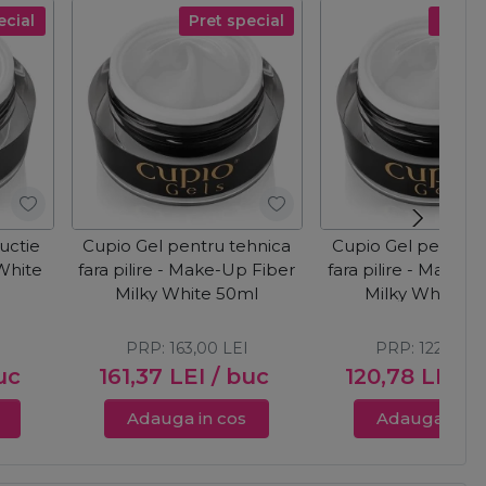
ecial
Pret special
Pret s
uctie
Cupio Gel pentru tehnica
Cupio Gel pentru 
 White
fara pilire - Make-Up Fiber
fara pilire - Make-
Milky White 50ml
Milky White 3
PRP:
163,00
LEI
PRP:
122,00
L
uc
161,37
LEI
/ buc
120,78
LEI
/
Adauga in cos
Adauga in c