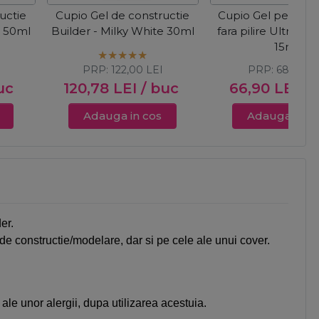
uctie
Cupio Gel de constructie
Cupio Gel pentru 
e 50ml
Builder - Milky White 30ml
fara pilire Ultra St
15ml
PRP:
122,00
LEI
PRP:
68,00
L
uc
120,78
LEI
/ buc
66,90
LEI
/ 
Adauga in cos
Adauga in c
er.
 de constructie/modelare, dar si pe cele ale unui cover.
 ale unor alergii, dupa utilizarea acestuia.