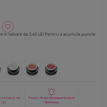
te in valoare de
2,42
LEI
Pentru a acumula puncte
La comenzi de
Peste 29 ani de experienta in
 LEI
domeniu