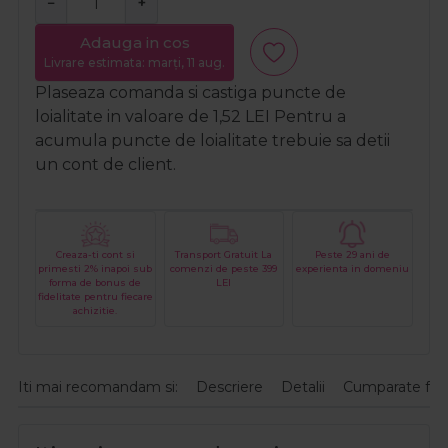
−
+
Adauga in cos
Livrare estimata: marți, 11 aug.
Plaseaza comanda si castiga puncte de
loialitate in valoare de
1,52
LEI
Pentru a
acumula puncte de loialitate trebuie sa detii
un cont de client.
Creaza-ti cont si
Transport Gratuit La
Peste 29 ani de
primesti 2% inapoi sub
comenzi de peste 399
experienta in domeniu
forma de bonus de
LEI
fidelitate pentru fiecare
achizitie.
Iti mai recomandam si:
Descriere
Detalii
Cumparate fre