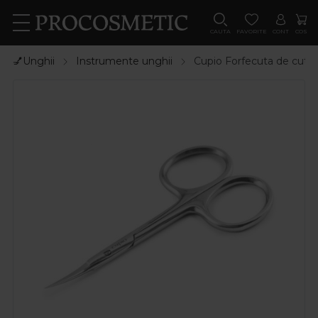
CAUTA
FAVORITE
CONT
COS
💅Unghii
Instrumente unghii
Cupio Forfecuta de cuti