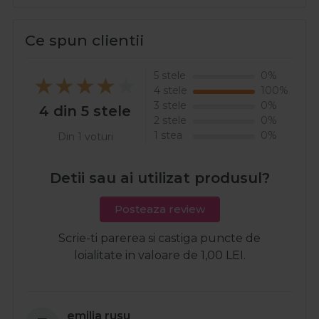
Ce spun clientii
5 stele
0%
4 stele
100%
3 stele
0%
4 din 5 stele
2 stele
0%
1 stea
0%
Din 1 voturi
Detii sau ai utilizat produsul?
Posteaza review
Scrie-ti parerea si castiga puncte de
loialitate in valoare de 1,00 LEI.
emilia rusu