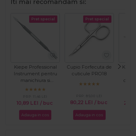
Iti mai recomandam si:
Pret special
Pret special
Kiepe Professional
Cupio Forfecuta de
Kiepe
Instrument pentru
cuticule PRO18
For
manichiura si
cutic
pedichiura 411
PRP:
85,00
LEI
PRP:
11,46
LEI
PR
80,22
LEI
/ buc
10,89
LEI
/ buc
29,
Adauga in cos
Adauga in cos
Ada